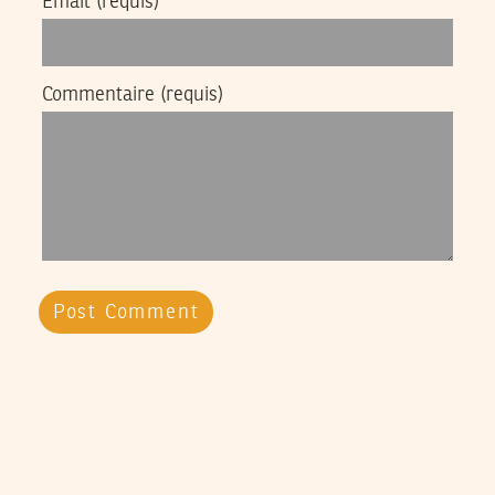
Email
(requis)
Commentaire
(requis)