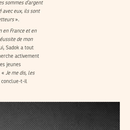
 les sommes d’argent
avec eux, ils sont
etteurs
».
on en France et en
 réussite de mon
ui, Sadok a tout
cherche activement
des jeunes
. «
Je me dis, les
 conclue-t-il