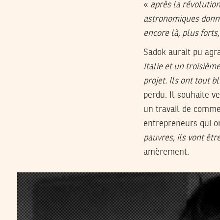
«
après la révolution
astronomiques donnée
encore là, plus fort
Sadok aurait pu agran
Italie et un troisièm
projet. Ils ont tout 
perdu. Il souhaite v
un travail de commer
entrepreneurs qui on
pauvres, ils vont êt
amèrement.