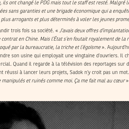
, ils ont changé le PDG mais tout le staff est resté. Malgré
s sans garanties et une brigade économique qui a enquêté 
s, plus arrogants et plus déterminés à voler les jeunes prom
dir trois fois sa société. «
J’avais deux offres d’implantati
e contrat en Chine. Mais l’État s’en foutait royalement de la
bloqué par la bureaucratie, la triche et l’égoïsme
». Aujourd’h
endre son usine qui employait une vingtaine d’ouvriers. Il 
cial. Quand il regarde à la télévision des reportages sur 
t réussi à lancer leurs projets, Sadok n’y croit pas un mot
re manipulés et ruinés comme moi. Ça me fait mal au cœur
»