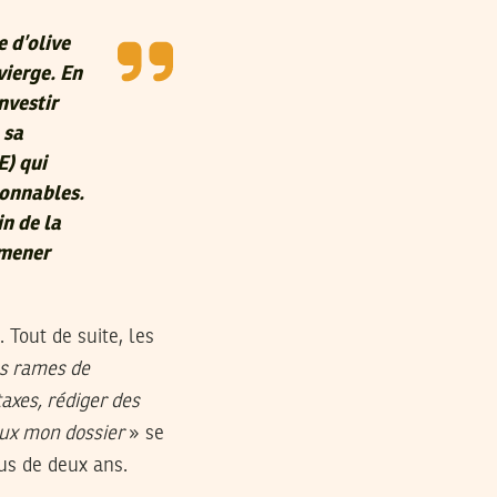
e d’olive
vierge. En
nvestir
 sa
E) qui
isonnables.
in de la
amener
 Tout de suite, les
des rames de
axes, rédiger des
eux mon dossier
» se
lus de deux ans.