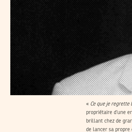
«
Ce que je regrette 
propriétaire d’une e
brillant chez de gra
de lancer sa propre 