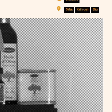
Gafsa
Kairouan
Sfax