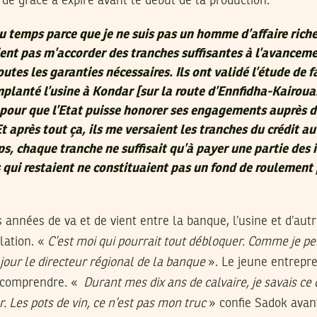
e de grâce a expiré avant le début de la production.
du temps parce que je ne suis pas un homme d’affaire riche
laient pas m’accorder des tranches suffisantes à l’avance
toutes les garanties nécessaires. Ils ont validé l’étude de f
implanté l’usine à Kondar [sur la route d’Ennfidha-Kairoua
 pour que l’Etat puisse honorer ses engagements auprès d
 après tout ça, ils me versaient les tranches du crédit a
s, chaque tranche ne suffisait qu’à payer une partie des 
s qui restaient ne constituaient pas un fond de roulement
 années de va et de vient entre la banque, l’usine et d’autr
lation. «
C’est moi qui pourrait tout débloquer. Comme je pe
 jour le directeur régional de la banque
». Le jeune entrepre
 comprendre. «
Durant mes dix ans de calvaire, je savais ce qu’
r. Les pots de vin, ce n’est pas mon truc
» confie Sadok avan