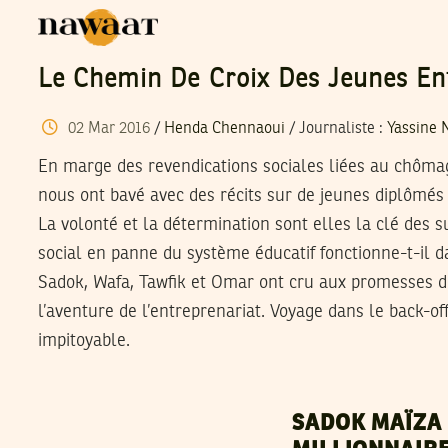
Le Chemin De Croix Des Jeunes En
02
Mar
2016
/
Henda Chennaoui
/
Journaliste
:
Yassine 
En marge des revendications sociales liées au chôma
nous ont bavé avec des récits sur de jeunes diplômés q
La volonté et la détermination sont elles la clé des s
social en panne du système éducatif fonctionne-t-il da
Sadok, Wafa, Tawfik et Omar ont cru aux promesses de
l’aventure de l’entreprenariat. Voyage dans le back-o
impitoyable.
SADOK MAÏZA 