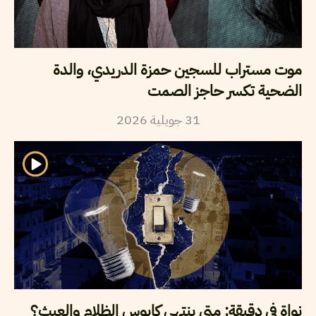
موت مستراب للسجين حمزة الدريدي، والدة
الضحية تكسر حاجز الصمت
2026
جويلية
31
نواة في دقيقة: متى ينتهي كابوس الظلام والعبث؟