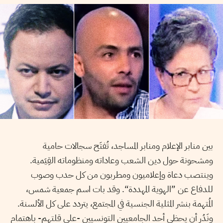
بين منابر الإعلام ومنابر المساجد، تُفتَح سجالات حامية
ومشحونة حول دين الشعب وعاداته ومنظوماته القِيَمية.
وينتصب دعاة وإعلاميون ومطربون من كل حدب وصوب
للدفاع عن ”الهوية المهددة“. وقد بات اسم جمعية شمس،
المُتهمة بنشر المثلية الجنسية في المجتمع، يتردد على كل الألسنة.
ونَدُر أن يحظى أحد الجامعيين التونسيين -على قلتهم- باهتمام