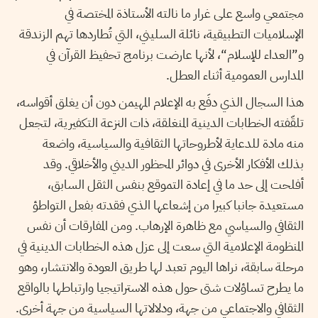
مجتمعي واسع على غرار ما نالته الأستاذة المختصة في
الإسلاميات التطبيقية، نائلة السليني، التي تُطاردها تهم الزندقة
و”العداء للإسلام“، لأنها عارضت برنامج تحفيظ القرآن في
المدارس العمومية أثناء العطل.
هذا السجال الذي دفَع به الإعلام المهيمن دون أن يغلق أقواسه،
تلقّفته الخطابات الدينية المنغلقة، ذات النزعة التكفيرية، لتجعل
منه مادة للدعاية لأطروحاتها الثقافية والسياسية، واضعة
بذلك الأفكار الأخرى في دوائر المحظور الديني والأخلاقي. وقد
أفلحت إلى حد ما في إعادة التموقع بنفس الثقل السابق،
مستعيدة جانبا كبيرا من إشعاعها الذي فقدته بفعل التواطؤ
الثقافي والسياسي مع ظاهرة الإرهاب. ومن المفارقات أن نفس
المنظومة الإعلامية التي سعت إلى عزل هذه الخطابات الدينية في
مرحلة سابقة، نراها اليوم تعبد لها طريق العودة والانتشار، وهو
ما يطرح تساؤلات شتى حول هذه الاستراتيجيا وارتباطها بالواقع
الثقافي والاجتماعي من جهة، ودلالاتها السياسية من جهة أخرى.