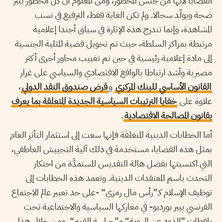
القضايا لأنها من جنس المحظور، ومن المعلوم أن كل محظور يُثير
ضجة ويولّد سجالا. ولم تكن الغاية فقط، الترفيع في نسب
المشاهدة، وإنما تندرج هذه الإثارة في سياق أجندا إعلامية
مرتبطة بمراكز السلطة، حيث تم تحويل قضية المثلية الجنسية
إلى مادة إعلامية رئيسية في حين تم تغييب محاور أخرى أكثر
مصيرية وأشد ارتباطا بالواقع الاقتصادي والسياسي على غرار
القانون الأساسي للبنك المركزي
و
قرض صندوق النقد الدولي
،
علاوة على
خفايا الترتيبات السياسية الجديدة المتعلقة بما يعرف
بقانون المصالحة الاقتصادية
.
أما الخطابات الدينية المنغلقة فإنها سعت إلى استثمار التأثر العام
بمثل هذه القضايا، مستخدمة في ذلك آلية التجييش العاطفي،
التي اكتسبتها بفضل هالة التقديس المستمدَّة من احتكار
التحدث باسم المعتقدات الدينية. وتعمد هذه الخطابات إلى
توظيف الإسلام كـ”رأس مال رمزي“ -على حد تعبير عالم الاجتماع
الفرنسي بيير بورديو- في معاركها السياسية والاجتماعية تحت
يافطات ”الذود عن الهوية“ و”حراسة القيم“. ومن خلال هذا