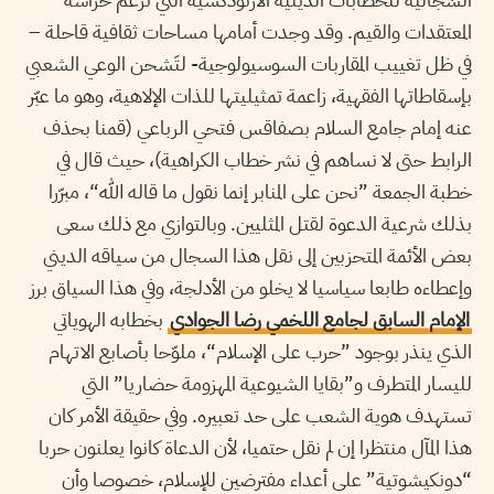
المعتقدات والقيم. وقد وجدت أمامها مساحات ثقافية قاحلة –
في ظل تغييب المقاربات السوسيولوجية- لتَشحن الوعي الشعبي
بإسقاطاتها الفقهية، زاعمة تمثيليتها للذات الإلاهية، وهو ما عبّر
عنه إمام جامع السلام بصفاقس فتحي الرباعي (قمنا بحذف
الرابط حتى لا نساهم في نشر خطاب الكراهية)، حيث قال في
خطبة الجمعة ”نحن على المنابر إنما نقول ما قاله الله“، مبرّرا
بذلك شرعية الدعوة لقتل المثليين. وبالتوازي مع ذلك سعى
بعض الأئمة المتحزبين إلى نقل هذا السجال من سياقه الديني
وإعطاءه طابعا سياسيا لا يخلو من الأدلجة، وفي هذا السياق برز
الإمام السابق لجامع اللخمي رضا الجوادي
بخطابه الهوياتي
الذي ينذر بوجود ”حرب على الإسلام“، ملوّحا بأصابع الاتهام
لليسار المتطرف و”بقايا الشيوعية المهزومة حضاريا” التي
تستهدف هوية الشعب على حد تعبيره. وفي حقيقة الأمر كان
هذا المآل منتظرا إن لم نقل حتميا، لأن الدعاة كانوا يعلنون حربا
“دونكيشوتية” على أعداء مفترضين للإسلام، خصوصا وأن