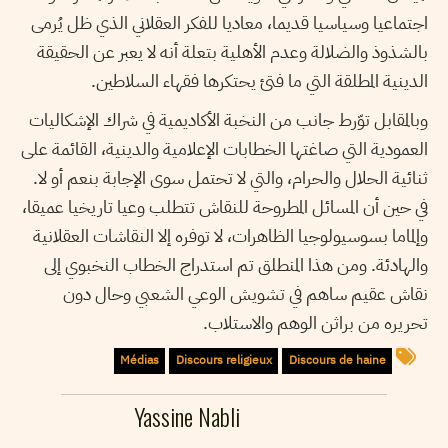
اجتماعيا وسياسيا قديما، معاديا للفكر العقلاني الذي ظل يُرمى
بالشذوذ والضلالة وعدم الأهلية بتعلة أنه لا يعبر عن الحقيقة
الدينية المطلقة التي ما فتئ يحتكرها فقهاء السلاطين.
وبالمقابل توّرط جانب من النخبة الأكاديمية في شراك الإشكاليات
العمودية التي صاغتها الخطابات الإعلامية والدينية، القائمة على
ثنائية الحلال والحرام، والتي لا تحتمل سوى الإجابة بنعم أو لا.
في حين أن المسائل المطروحة للنقاش تتطلب وعيا تاريخيا عميقا،
وإلماما بسوسيولوجيا الظاهرات، لا توفره إلا النقاشات العقلانية
والهادئة. ومن هذا المنطلق تم استدراج الخطاب النخبوي إلى
نقاش عقيم ساهم في تشويش الوعي الشعبي وحال دون
تحريره من براثن الوهم والاستلاب.
Médias
Discours religieux
Discours de haine
Yassine Nabli