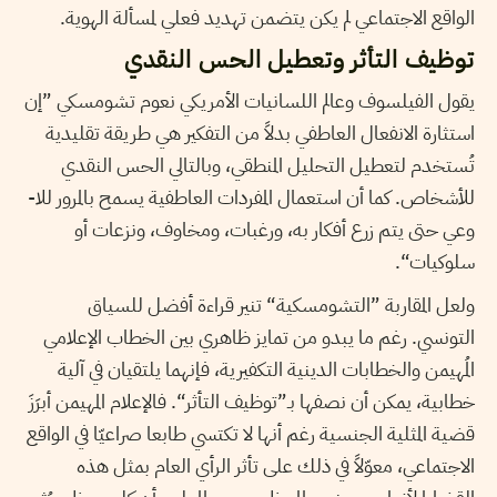
الواقع الاجتماعي لم يكن يتضمن تهديد فعلي لمسألة الهوية.
توظيف التأثر وتعطيل الحس النقدي
يقول الفيلسوف وعالم اللسانيات الأمريكي نعوم تشومسكي ”إن
استثارة الانفعال العاطفي بدلاً من التفكير هي طريقة تقليدية
تُستخدم لتعطيل التحليل المنطقي، وبالتالي الحس النقدي
للأشخاص. كما أن استعمال المفردات العاطفية يسمح بالمرور للا-
وعي حتى يتم زرع أفكار به، ورغبات، ومخاوف، ونزعات أو
سلوكيات“.
ولعل المقاربة ”التشومسكية“ تنير قراءة أفضل للسياق
التونسي. رغم ما يبدو من تمايز ظاهري بين الخطاب الإعلامي
المُهيمن والخطابات الدينية التكفيرية، فإنهما يلتقيان في آلية
خطابية، يمكن أن نصفها بـ”توظيف التأثر“. فالإعلام المهيمن أبرَزَ
قضية المثلية الجنسية رغم أنها لا تكتسي طابعا صراعيّا في الواقع
الاجتماعي، معوّلاً في ذلك على تأثر الرأي العام بمثل هذه