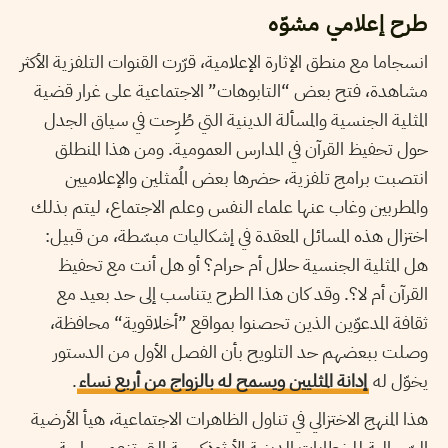
طرح إعلامي مشوّه
انسجاما مع منطق الإثارة الإعلامية، قرّرت القنوات التلفزية الأكثر
مشاهدة، فتح بعض “التابوهات” الاجتماعية على غرار قضية
المثلية الجنسية والمسألة الدينية التي طُرِحت في سياق الجدل
حول تحفيظ القرآن في المدارس العمومية. ومن هذا المنطلق
انتصبت برامج تلفزية، حضرها بعض المُمثلين والإعلاميين
والمطربين وغاب عنها علماء النفس وعلم الاجتماع، ليتم بذلك
اختزال هذه المسائل المعقدة في إشكاليات مبسّطة، من قبيل:
هل المثلية الجنسية حلال أم حرام؟ أو هل أنت مع تحفيظ
القرآن أم لا؟. وقد كان هذا الطرح يتناسب إلى حد بعيد مع
ثقافة المدعوّين الذين تحصنوا بمواقع ”أخلاقوية“ محافظة،
وصلت ببعضهم حد التلويح بأن الفصل الأول من الدستور
يخوّل له
إدانة المثليين ويسمح له بالزواج من أربع نساء
.
هذا المنهج الاختزالي في تناول الظاهرات الاجتماعية، هيأ الأرضية
السّجالية للخطابات الدينية الأرثوذكسية التي تزعم حراسة