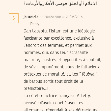
الاعلام؟أو لخلق فوضى الأفكاروالأزمات؟
james-tk
on 20/05/2016 at 20/05/2016
6
Reply
Dan l’absolu, l’islam est une idéologie
fascisante par excellence, exclusive à
l’endroit des femmes, et permet aux
hommes, qui, dans leur écrasante
majorité, frustrés et hypocrites à souhait,
de sévir impunément, sous de fallacieux
prétextes de moralité, et, les ” fétéwa ”
de barbus sortis tout droit de la
préhistoire…!
La célèbre actrice française Arletty,
accusée d’avoir couché avec les
allemands, répondait à ses détracteurs