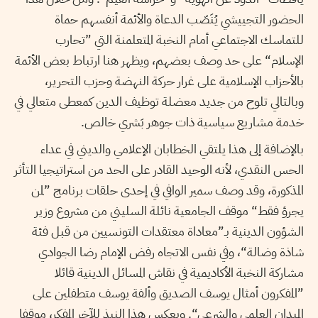
الحضور التجييشي يُنَصّب الدعاة والأئمة أنفسهم حماة
للتماسك الاجتماعي أمام النخبة المتعلمنة التي ”تحارب
الإسلام“ على حد وصف بعضهم، ويظهر هنا ارتباط بعض الأئمة
بالأحزاب الإسلامية على غرار حركة النهضة وحزب التحرير،
وبالتالي تلوح من جديد معضلة توظيف الدين كمعطى متعالي في
خدمة مشاريع سياسية ذات جوهر بَشري خالص.
بالإضافة إلى هذا يلتقي الخطابان الإعلامي والديني في عداء
الحس النقدي، لأنه الوحيد القادر على الحد من استراتيجيا التأثر
المذكورة، وقد وصف سمير الوافي في إحدى حلقات برنامج ”لمن
يجرؤ فقط“ موقف الجامعية نائلة السليني من مشروع وزير
الشؤون الدينية بـ”معاداة معتقدات التونسيين من قبل فئة
شاذة وضالة“، وفي نفس الاتجاه رفض الإمام رضا الجوادي
مشاركة النخبة الأكاديمية في نقاش المسائل الدينية قائلا
”المفكرون أمثال يوسف الصديق وألفة يوسف متطفلين على
الميدان العلمي والشرعي“. ويعكس هذا النبذ للآخر المفكر، موقفا