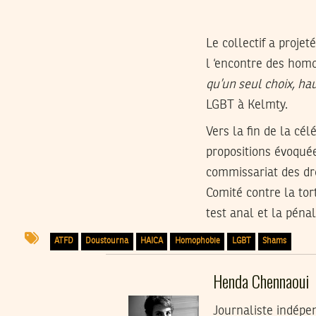
Le collectif a proje
l ‘encontre des hom
qu’un seul choix, ha
LGBT à Kelmty.
Vers la fin de la cé
propositions évoqué
commissariat des dr
Comité contre la tor
test anal et la péna
ATFD
Doustourna
HAICA
Homophobie
LGBT
Shams
Henda Chennaoui
Journaliste indépe