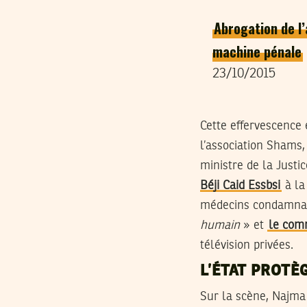
Abrogation de l’
machine pénale
23/10/2015
Cette effervescence
l’association Shams,
ministre de la Justi
Béji Caid Essbsi
à la
médecins condamnan
humain
» et
le com
télévision privées.
L’ÉTAT PROTÈ
Sur la scène, Najma 