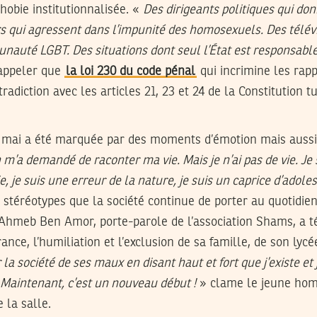
obie institutionnalisée. «
Des dirigeants politiques qui do
rs qui agressent dans l’impunité des homosexuels. Des télévi
nauté LGBT. Des situations dont seul l’État est responsabl
rappeler que
la loi 230 du code pénal
qui incrimine les rap
radiction avec les articles 21, 23 et 24 de la Constitution t
7 mai a été marquée par des moments d’émotion mais aussi 
 m’a demandé de raconter ma vie. Mais je n’ai pas de vie. Je s
e, je suis une erreur de la nature, je suis un caprice d’ado
s stéréotypes que la société continue de porter au quotidien
hmeb Ben Amor, porte-parole de l’association Shams, a t
nce, l’humiliation et l’exclusion de sa famille, de son lycé
ir la société de ses maux en disant haut et fort que j’existe et
. Maintenant, c’est un nouveau début !
» clame le jeune hom
 la salle.