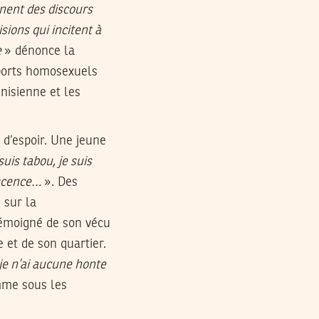
nnent des discours
sions qui incitent à
e
» dénonce la
ports homosexuels
unisienne et les
d’espoir. Une jeune
uis tabou, je suis
lescence…
». Des
 sur la
émoigné de son vécu
e et de son quartier.
 je n’ai aucune honte
me sous les