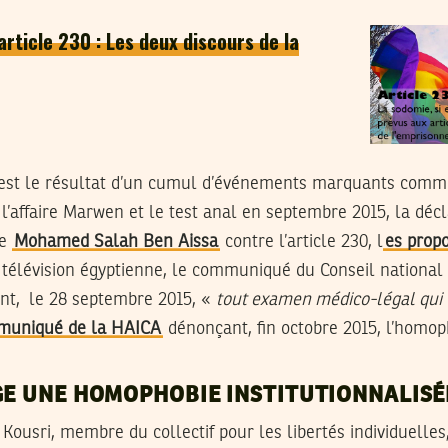
article 230 : Les deux discours de la
 est le résultat d’un cumul d’événements marquants comme
 l’affaire Marwen et le test anal en septembre 2015, la décl
ce
Mohamed Salah Ben Aissa
contre l’article 230, l
es prop
 télévision égyptienne, le communiqué du Conseil national 
t, le 28 septembre 2015, «
tout examen médico-légal qui t
muniqué de la HAICA
dénonçant, fin octobre 2015, l’homop
GE UNE HOMOPHOBIE INSTITUTIONNALISÉ
Kousri, membre du collectif pour les libertés individuelles,