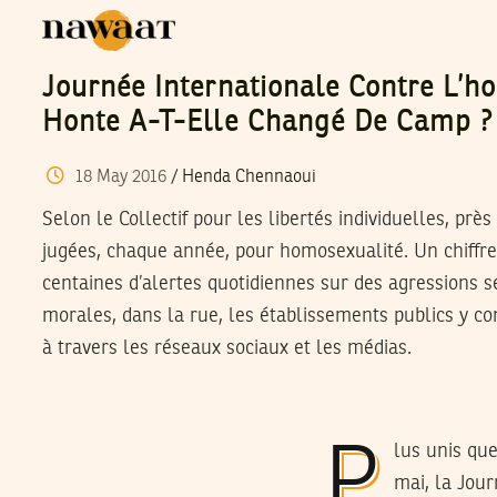
Journée Internationale Contre L’h
Honte A-T-Elle Changé De Camp ?
18
May
2016
/
Henda Chennaoui
Selon le Collectif pour les libertés individuelles, prè
jugées, chaque année, pour homosexualité. Un chiffre
centaines d’alertes quotidiennes sur des agressions s
morales, dans la rue, les établissements publics y co
à travers les réseaux sociaux et les médias.
Plus unis que jamais, la communauté LGBT a célébré pour la première fois, le 17
mai, la Jou