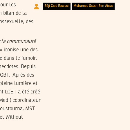
pour les
Béji Caid Essebsi
Mohamed Salah Ben Aissa
n bilan de la
nssexuelle, des
ier la communauté
» ironise une des
e dans le fumoir.
anecdotes. Depuis
 LGBT. Après des
 pleine lumière et
ont LGBT a été créé
oMed ( coordinateur
u Doustourna, MST
et Without