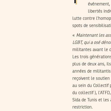
événement, o
libertés ind
lutte contre l’homo
spots de sensibilisa
«
Maintenant les ass
LGBT, qui a osé déno
militantes avant le 
Les trois génération
plus de deux ans, il
années de militantis
reçoivent le soutien
au sein du Collectif
du collectif ), l’AT
Sida de Tunis et le
restriction.