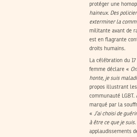
protéger une homoph
haineux. Des policie
exterminer la commu
militante avant de 
est en flagrante cont
droits humains.
La célébration du 1
femme déclare «
On
honte, je suis maladi
propos illustrant le
communauté LGBT. A
marqué par la souffra
«
J’ai choisi de guér
à être ce que je suis
applaudissements de