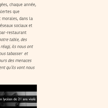
ugées, chaque année,
alertes que
t morales, dans la
réseaux sociaux et
 bar-restaurant
notre table, des
agi, ils nous ont
nous tabasser et
 jours des menaces
ent qu’ils vont nous