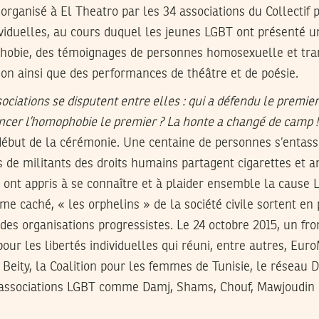
rganisé à El Theatro par les 34 associations du Collectif 
ividuelles, au cours duquel les jeunes LGBT ont présenté u
phobie, des témoignages de personnes homosexuelle et tra
tion ainsi que des performances de théâtre et de poésie.
ociations se disputent entre elles : qui a défendu le prem
ncer l’homophobie le premier ? La honte a changé de camp !
début de la cérémonie. Une centaine de personnes s’entass
s de militants des droits humains partagent cigarettes et 
s ont appris à se connaître et à plaider ensemble la cause
me caché, « les orphelins » de la société civile sortent en
 des organisations progressistes. Le 24 octobre 2015, un fr
 pour les libertés individuelles qui réuni, entre autres, Eur
FD, Beity, la Coalition pour les femmes de Tunisie, le résea
s associations LGBT comme Damj, Shams, Chouf, Mawjoudin 