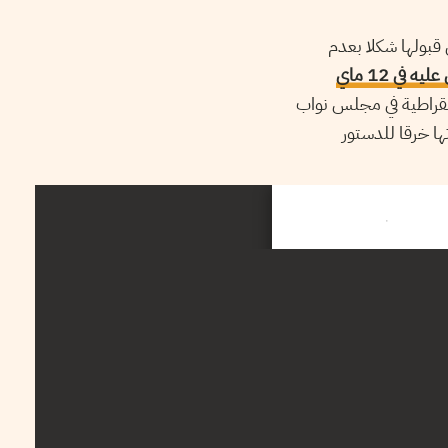
 لمراقبة دستورية مشاريع القوانين مساء أمس الثلاثاء 24 ماي 2016، عن قبولها شكلا بعدم
لقانون البنوك والمؤسسات المالية عدد 09-2016 المصادق عليه في 12 ماي
يمقراطية في مجلس نواب
تها خرقا للدستور