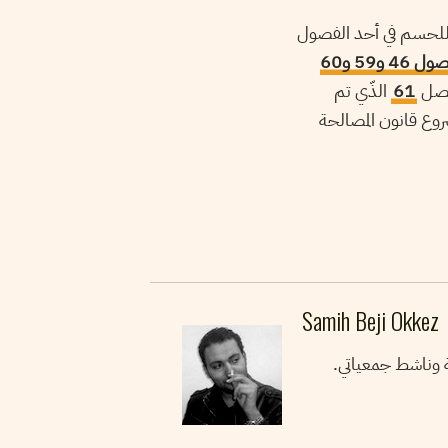
نين للحسم في أحد الفصول
أقرّت الهيئة يوم 22 ديسمبر 2015 عدم دستورية الفصول 46 و59 و60
لفصل
61
الذّي تم
ع قانون المصالحة
Samih Beji Okkez
ة وناشط جمعياتي.