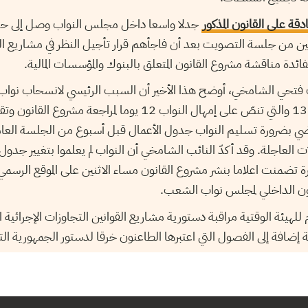
دقة على القانون المذكور
جدلا واسعا داخل مجلس النواب وصل إلى حدّ
ّين من جلسة التصويت بعد أن فاجأهم قرار تأجيل النظر في مشاريع القو
دة مناقشة مشروع القانون المتعلق بالبنوك والمؤسسات المالية.
 فتحي الشامخي، أوضح هذا الأخير أن السبب الرئيسي لانسحاب نواب 
إلى خرق الفصول 82 و138 والتي تنصّ على إمهال النواب 12 يوما لمراج
 الفصل 85 القاضي بضرورة تسليم النواب جدول الأعمال قبل أسبوع من الجلسة الع
 الحالات العاجلة. وقد أكدّ النائب الشامخي أن النواب لم يعلموا بتغيير جد
يرة تضمنت اعلاما بنشر مشروع القانون مساء الاثنين على الموقع الرسم
انون الداخلي لمجلس نواب الشعب.
للهيئة الوقتية مراقبة دستورية مشاريع القوانين التجاوزات الإجرائية 
مة إضافة إلى الفصول التي اعتبرها الطاعنون خرقا لدستور الجمهورية ال