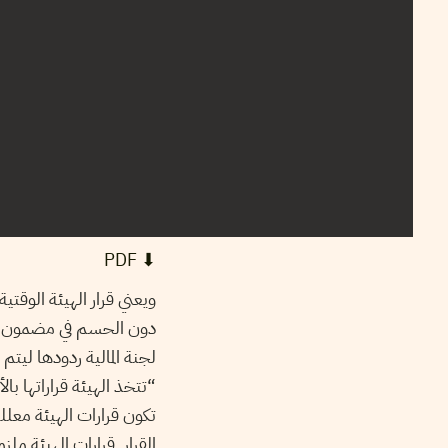
⬇︎ PDF
ويعني قرار الهيئة الوقتي
دون الحسم في مضمون ال
“تتخذ الهيئة قراراتها با
تكون قرارات الهيئة معل
القرار. قرارات الهيئة م