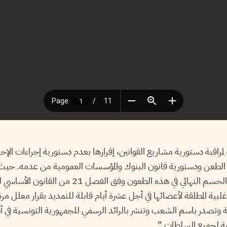
ة لمراقبة دستورية مشاريع القوانين، إقرارها بعدم دستورية إجراءات الإ
طعن ودستورية قانون البنوك والمؤسسات العمومية من عدمه. حيث من
لجنة المالية ردودها ليتم الحسم النهائي في هذه الطعون 
لأغلبية المطلقة لأعضائها في أجل عشرة أيام قابلة للتمديد بقرار معلل مر
لة وتصدر باسم الشعب وتنشر بالرائد الرسمي للجمهورية التونسية في
لزمة لجميع السلطات.”