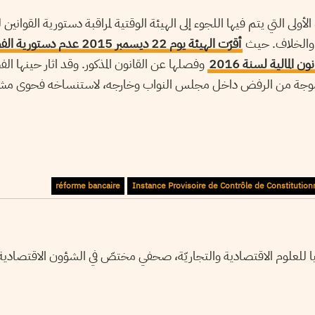
ّة الأولى التي يتم فيها اللجوء إلى الهيئة الوقتية لمراقبة دستورية القوا
دل والخلاف. حيث
وفصلها عن القانون المذكور. وقد اثار حينها ا
جة من الرفض داخل مجلس النواب وخارجه، لاستنساخه فحوى مشرو
réforme bancaire
Instance Provisoire de Contrôle de Constitutionn
لعليا للعلوم الاقتصادية والتجاريّة، صحفي مختصّ في الشؤون الاقتصادي