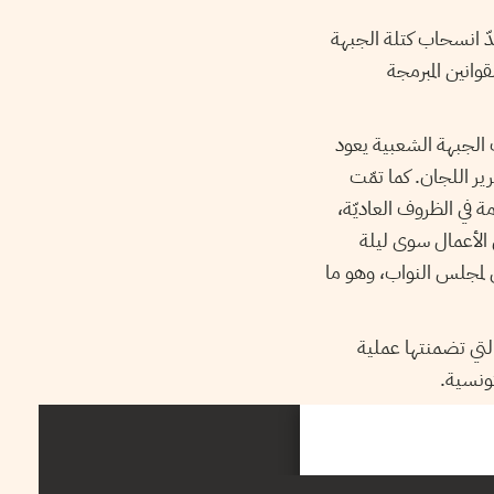
 انسحاب كتلة الجبهة
انين المبرمجة
الجبهة الشعبية يعود
عة مشروع القانون وتقرير اللجان. كما تمّت
امة في الظروف العاديّة،
ول الأعمال سوى ليلة
ي لمجلس النواب، وهو ما
التي تضمنتها عملية
تونسية.