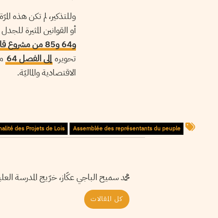
وللتذكير، لم تكن هذه المر
أو القوانين المثيرة للج
و64 و85 من مشروع قانون المالية لسنة 2016
تحويره
إلى الفصل 64
مو
الاقتصادية والماليّة.
alité des Projets de Lois
Assemblée des représentants du peuple
محمد سميح الباجي عكّاز، خرّيج المدرسة ا
كل المقالات