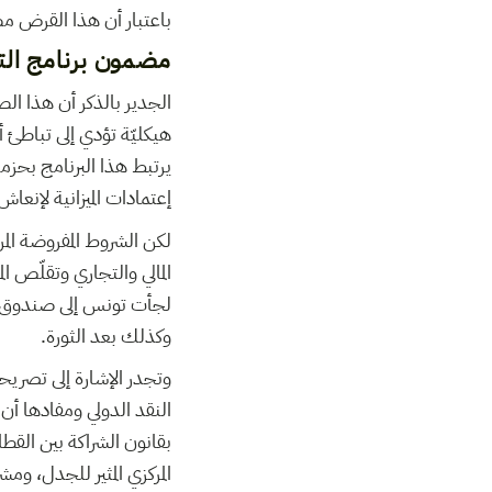
باعتبار أن هذا القرض مصنّف ضمن م
مضمون برنامج الت
الجدير بالذكر أن هذا ا
هيكليّة تؤدي إلى تباطئ 
يرتبط هذا البرنامج بحز
إعتمادات الميزانية لإن
لكن الشروط المفروضة الم
المالي والتجاري وتقلّص ا
لجأت تونس إلى صندوق الن
وكذلك بعد الثورة.
وتجدر الإشارة إلى تصريحا
النقد الدولي ومفادها أن
بقانون الشراكة بين القط
المركزي المثير للجدل، و