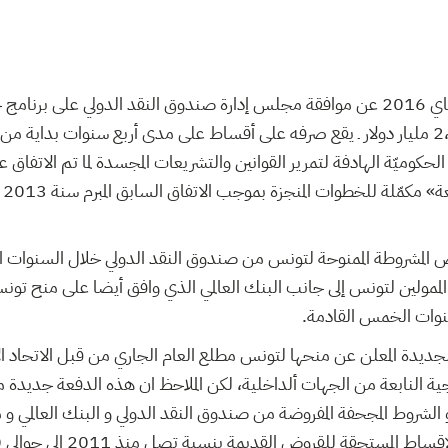
منذ الإعلان بتاريخ 13 ماي 2016 عن موافقة مجلس إدارة صندوق النقد الدولي على بر
المشروط لتونس بقيمة 2،8 مليار دولار ـ يقع صرفه على أقساط على مدى أربع سنوات بداية
حكوميّة الهادفة لتمرير القوانين والتشريعات المجسدة لما تم الاتفاق
«اص
الممولين لتونس إلى جانب البنك العالمي الذي وافق أيضا على منح ت
جديدة المعلن عن منحها لتونس مطلع العام الجاري من قبل الاتحاد الأ
ية النابعة من الجهات ألداخلية، لكن الملاحظ ان هذه الدفعة جديد
لشروط المجحفة المفروضة من صندوق النقد الدولي و البنك العالمي و 