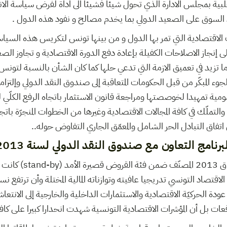
بية بمجلس الادارة الذي تحول شيئا فشيئا الى اداة لفرض سياسة الان
السوق على الصعيد الدولي بما يخدم مصالح و نفود هذه الدول .
ت الاقتصادية التي تمر بها الدول و من بينها تونس لتكريس هذه السي
إنجاز الاصلاحات الكفيلة بإعادة دفع الدورة الاقتصادية و تجاوز الص
جوء المبكّر من قبل الحكومات المتعاقبة إلى صندوق النقد الدولي وإلتزا
ومية تمهيدا لخوصصتها ومراجعة قانون الاستثمار باتجاه الرفع الكلّي 
والتملّك في كافة المجالات الاقتصادية وغيرها من الخطوات المنجرّة بات
 اتفاق التبادل الحر الشامل والمعمّق الجاري التفاوض حوله..
رنامج التعاون مع صندوق النقد الدولي لسنة 2013
الملاحظ أنه لدى إبرام إتفاق
ل توقع عودة الحركيّة الاقتصادية والاستثمارات الداخلية والخارجية إلى الانت
قعات بل أن المؤشرات الاقتصادية التونسية شهدت انحدارا كبيرا على كاف