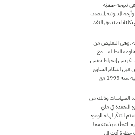
هي نتيجة حتميّة
أزمة المديونية لمنتصف
ببرنامج الإصلاحات الهيكليّة لصندوق النقد
ة ـ وهي التقليص من
مقاومة البطالة… مع
ى مزيد تكريس إنخراط تونس
من قبل النظام السابق
من خلال الإنخراط في منظمة التجارة العالمية سنة 1994 ثم منطقة التبادل الحر للسلع الصناعية سنة 1995 مع
هذه السياسات وذلك من
 المنعقدة في ماي
 تم التنكّر لهذه الوعود
 المتخلّدة بذمته مما
ت خطيرة أدت إلى