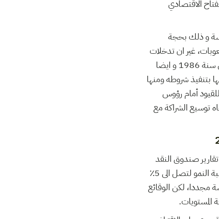
فتاح الاقتصادي
اسة و ذلك بحجة
عوبات، غير ان تدخلات
الصندوق و البنك عادة ما تزيد في تعميق الازمة التي تدعي حلها كما كان الشأن بالنسبة لتونس سنة 1986 و ايضا
مها بتنفيذ شروطه ومنها
للقيود أمام رؤوس
جاه توسيع الشراكة مع
 2013 المصنّف ضمن فئة القروض قصيرة الأمد (stand-by) كانت تقارير صندوق النقد
الدولي تتوقع أن يستعيد الاقتصاد التونسي تدريجيا عافيته وتوازناته المالية المختلة وأن ترتفع نسبة النمو لتصل الى 5٪
عاشة مجددا، لكن الوقائع
ة المستويات.