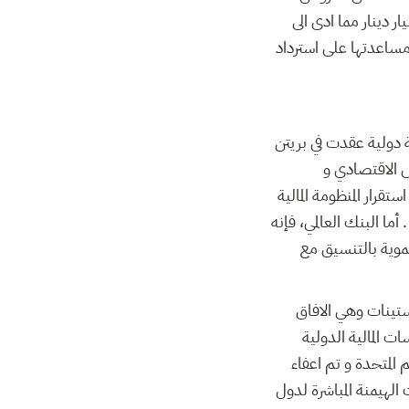
ا تسبب في مضاعفة كتلة الديون التونسية منذ الثورة من 25 الى اكثر من 50 مليار دينار مما ادى الى
 مساعدتها على استرداد
 استحدثا سنة 1944 اثناء اول ندوة مالية دولية عقدت في بريتن
س الاقتصادي و
قرار المنظومة المالية
دولية من خلال تنظيم حركة رؤوس الاموال و قد انضمت تونس اليه بشكل مبكر منذ 1958 . أما البنك العالمي، فإنه
نموية بالتنسيق مع
ستينات وهي الافاق
ت المالية الدولية
المتحدة و تم اعفاء
لهيمنة المباشرة لدول