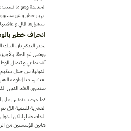
انهيار خطير و غير مسبوق
استقرارها المالي و عافيتها
انحراف خطير بالوظ
وودس ثم الحقا بالأجهزة
ألاجتماعي و تتمثل الوظي
بعث رسميا لمقاومة الفقر
صندوق النقد الدولي الذي منح تونس او
كما حرصت تونس على الحصو
العشرية للتنمية التي تم
الخاضعة لها.لكن الدول ا
هاتين المؤسستين من الزا