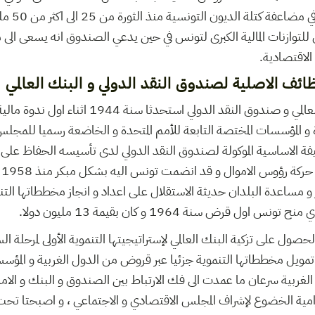
الجديدة وهو م
 للتوازنات المالية الكبرى لتونس في حين يدعي الصندوق انه يسعى الى
 الاقتصادية.
ائف الاصلية لصندوق النقد الدولي و البنك العالمي
يجدر التذكير بان البنك العالمي و صندوق النقد الدولي
 و المؤسسات المختصة التابعة للأمم المتحدة و الخاضعة رسميا للمجل
فة الاساسية الموكولة لصندوق النقد الدولي لدى تأسيسه الحفاظ على است
ال
 و مساعدة البلدان حديثة الاستقلال على اعداد و انجاز مخططاتها الت
ل قرض سنة 1964 و كان بقيمة 13 مليون دولا.
ل على تزكية البنك العالمي لإستراتيجيتها التنموية الأولى لمرحلة ال
 تمويل مخططاتها التنموية جزئيا عبر قروض من الدول الغربية و المؤسسا
لغربية سرعان ما عمدت الى فك الارتباط بين الصندوق و البنك و الامم 
مية الخضوع لإشراف المجلس الاقتصادي و الاجتماعي ، و اصبحتا تحت ا