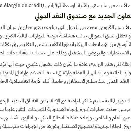
ا يسمّى بالآلية الموسعة للإقراض (Mécanisme élargie de crédit).
عاون الجديد مع صندوق النقد الدولي
لصنف من القروض مخصص للدول التي تواجه تدهور خطير في ميزان المد
أو تعطّل نسق النمو إلى جانب هشاشة مزمنة للتوازنات المالية الكبرى.
مة أوسع من الإصلاحات الهيكلية طويلة الأمد تشمل التقليص في نفقات
عاش الاستثمارات والنهوض بالتشغيل وذلك على حساب النفقات ذات الصب
رافقة لمثل هذه البرامج، عادة ما تكون ذات مفعول عكسي حيث أنها تؤدي 
لموارد الذاتية ومزيد انهيار العملة وارتفاع نسبة التضخم وإرتفاع المديو
قد الدولي منذ مطلع الاستقلال وخاصة أثناء الأزمة الاقتصادية الحاد
ت وزير المالية سليم شاكر المتزامنة مع الإعلان عن الاتفاق الجديد ال
 تونس خطت خطوات كبيرة بإتجاه الاستجابة للتعهدات المتفق عليها مذ
اعين العام والخاص، وإعادة هيكلة القطاع البنكي، والقانون الأساسي ح
مشروع المجلة الجديدة لتشجيع الاستثمار وغيرها من الإجراءات متوسطة و