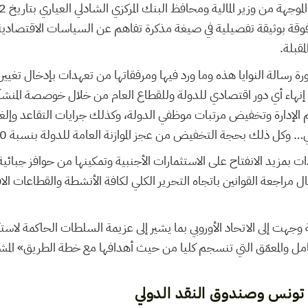
قة بوثيقة تفصيلية في صيغة مذكرة تفاهم عن السياسات الاقتصادية وال
قبلة.
ورة رسالة النوايا هذه وما ورد فيها ومرفقاتها من تعهدات بإدخال تغيي
ه إنهاء أي دور اقتصادي للدولة وللقطاع العام من خلال خوصصة المن
لإدارة وتخفيض مرتبات موظفي الدولة، وكذلك جرايات التقاعد وإلغا
 وكل ذلك بحجة التخفيض من عجز الموازنة العامة للدولة بنسبة 50٪.
ت بمزيد الانفتاح على الاستثمارات الأجنبية وتمكينها من حوافز جبائية 
 مراجعة القوانين باتجاه التحرير الكلي لكافة الأنشطة والقطاعات ال
ة وجهت إلى الاتحاد الأوروبي بما يشير إلى عزيمة السلطات الحاكمة لاس
مل والمعمّق التي تنسجم كليا من حيث أهدافها مع خطة الطريق» المشار 
 تونس وصندوق النقد الدولي