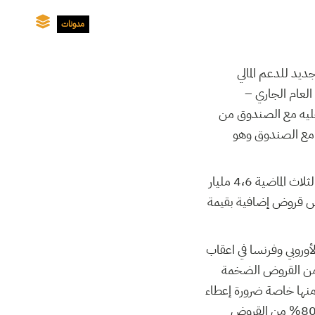
مدونات
نامج جديد للدعم المالي
 من العام الجاري –
 عليه مع الصندوق من
لاحات هيكلية موجعة» مكمّلة للخطوات المنجزة بموجب الاتفاق السابق المبرم سنة 2013 مع الصندوق وهو
وهكذا بلغ مجمل القروض المشروطة الممنوحة لتونس من صندوق النقد الدولي خلال السنوات الثلاث الماضية 4،6 مليار
ونس قروض إضافية بقيمة
وروبي وفرنسا في اعقاب
ة من القروض الضخمة
منها خاصة ضرورة إعطاء
الأولوية المطلقة لسداد الاقساط المستحقة للقروض القديمة بنسبة تصل منذ 2011 الى حوالي 80% من القروض