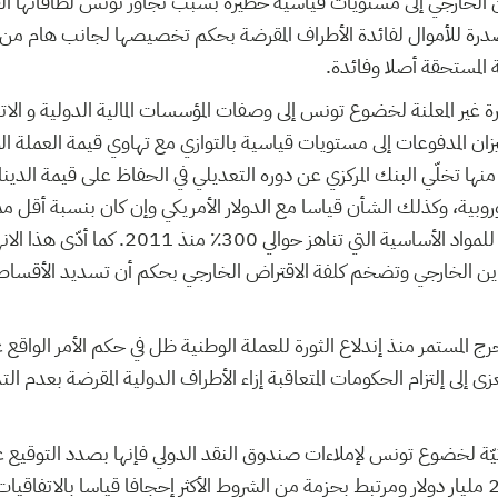
ن الخارجي إلى مستويات قياسية خطيرة بسبب تجاوز تونس لطاقاتها ا
رة للأموال لفائدة الأطراف المقرضة بحكم تخصيصها لجانب هام من ال
المستحقة أصلا وفائدة.
غير المعلنة لخضوع تونس إلى وصفات المؤسسات المالية الدولية و الاتحا
زان المدفوعات إلى مستويات قياسية بالتوازي مع تهاوي قيمة العملة 
وروبية، وكذلك الشأن قياسا مع الدولار الأمريكي وإن كان بنسبة أقل مما 
جنوني في نسب التضخم للمواد الأساسية التي تناهز حو
داين الخارجي وتضخم كلفة الاقتراض الخارجي بحكم أن تسديد الأقساط 
رج المستمر منذ إندلاع الثورة للعملة الوطنية ظل في حكم الأمر الواقع غ
زى إلى إلتزام الحكومات المتعاقبة إزاء الأطراف الدولية المقرضة بعدم ا
يّة لخضوع تونس لإملاءات صندوق النقد الدولي فإنها بصدد التوقيع ع
المشار إليه وهو بقيمة 2،8 مليار دولار ومرتبط بحزمة من الشروط الأكثر إحجافا قياسا با