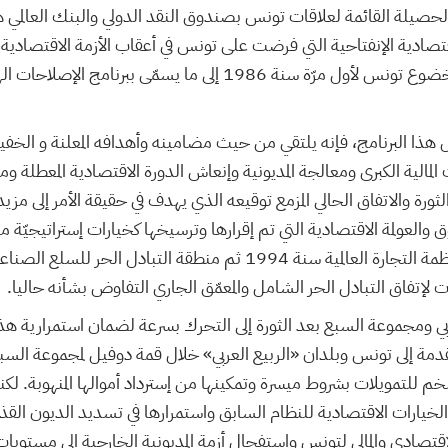
الحصيلة القائمة لعلاقات تونس بصندوق النقد الدولي والبنك العالمي 
تصادية الإنفتاحية التي فرضت على تونس في أعقاب الأزمة الاقتصادية و
الثمانينات التي أدت إلى خضوع تونس لأول مرّة سنة 1986 إلى ما يسمّى 
ذا البرنامج، فإنه يلتقي من حيث مضامينه وأهدافه المعلنة و الخفي
 المالية الكبرى ومعالجة المديونية وإنعاش الدورة الاقتصادية المعطلة و
لموقع بعد الثورة والاتفاق الحالي المزمع توقيعه الذي يهدف في حقيقة الأمر إل
والعولمة الاقتصادية التي تم إقرارها وترسيخها كخيارات إستراتيجيّة 
دت لإتفاق التبادل الحر الشامل والمعمّق الجاري التفاوض بشأنه حاليا.
بي ومجموعة السبع بعد الثورة إلى التحرك بسرعة لضمان استمرارية 
مقدمة إلى تونس وبلدان «الربيع العربي» خلال قمة دوفيل لمجموعة السبع
 ضخم للتمويلات بشروط ميسرة وتمكينها من إسترداد أموالها المنهوبة. لكنه
خيارات الاقتصادية للنظام السابق واستمرارها في تسديد الديون القذرة
اقتصادي والمالي لتونس واستفحال أزمة المديونية الخارجية إلى مستويا