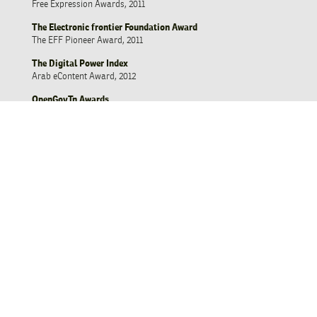
Free Expression Awards, 2011
The Electronic frontier Foundation Award
The EFF Pioneer Award, 2011
The Digital Power Index
Arab eContent Award, 2012
OpenGovTn Awards
OpenGovTn Media Award, 2012
Akademia Prize
University of Manouba, Tunis, 2012
Best interactive website, 2015
National Union of Tunisian Journalists Award
Najiba Hamrouni Maghreb Award for Journalism Ethics
Vigilance for Democracy and a Civil State, 2020
CONTACT US