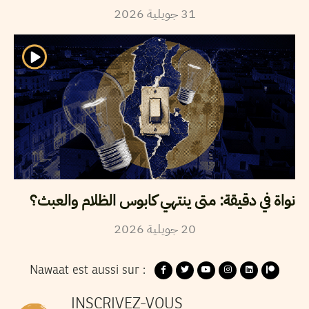
2026
جويلية
31
نواة في دقيقة: متى ينتهي كابوس الظلام والعبث؟
2026
جويلية
20
Nawaat est aussi sur :
INSCRIVEZ-VOUS