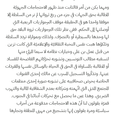
ومهما يكن من أمر فالثابت منذ ظهور الاحتجاجات الجهويّة
المطالبة بحق الجهات في جزء من ريع ثرواتها لم نر من السلطة إلا
موقفا واحدا هو في الحقيقة موقف البرجوازيات الريعية التي
أوصلتها إلى الحكم. ففي نظر تلك البرجوازيات ثروة البلاد حق
لها وحدها بالسيطرة أو بالتصرّف. ولذلك وبموازاة تردد السلطة
وتلكؤها هبت نفس النخبة الثقافيّة والإعلاميّة التي كانت تزين
من قبل عمل بن علي وخيارات نظامه لا سيما المرئيّ منها
لتسفيه مطالب التونسيين وتشويه تحرّكاتهم الفاضحة للفساد
أو المطالبة بالمساواة في الحق في الحياة بالوسائل نفسها والمفردات
عينها. وتذكّروا التسجيل المسرب عن مالك إحدى القنوات
الخاصة يحرض صحافييه على تشويه صورة إحدى منظمات
المجتمع المدني التي اتّهمته وشركاته بعدم الشفافية المالية والتهرب
الضريبي. وهذا عين ما يحصل مع تحركات أبنائنا في الجنوب.
فمرّة يقولون لنا أنّ هذه الاحتجاجات مدفوعة من أحزاب
سياسيّة ومرة يقولون إنها بتشجيع من مهربي المنطقة وتجارها