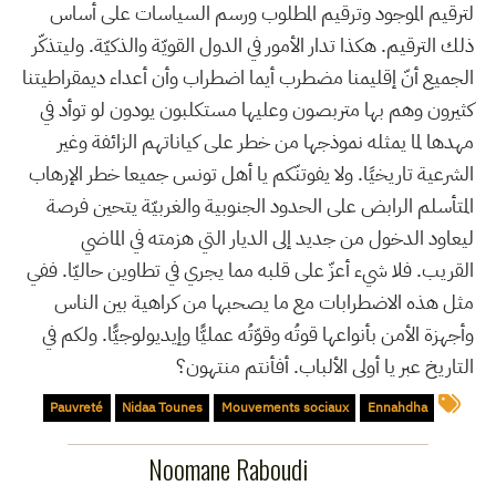
لترقيم الموجود وترقيم المطلوب ورسم السياسات على أساس
ذلك الترقيم. هكذا تدار الأمور في الدول القويّة والذكيّة. وليتذكّر
الجميع أنّ إقليمنا مضطرب أيما اضطراب وأن أعداء ديمقراطيتنا
كثيرون وهم بها متربصون وعليها مستكلبون يودون لو توأد في
مهدها لما يمثله نموذجها من خطر على كياناتهم الزائفة وغير
الشرعية تاريخيًا. ولا يفوتنّكم يا أهل تونس جميعا خطر الإرهاب
المتأسلم الرابض على الحدود الجنوبية والغربيّة يتحين فرصة
ليعاود الدخول من جديد إلى الديار التي هزمته في الماضي
القريب. فلا شيء أعزّ على قلبه مما يجري في تطاوين حاليّا. ففي
مثل هذه الاضطرابات مع ما يصحبها من كراهية بين الناس
وأجهزة الأمن بأنواعها قوتُه وقوّتُه عمليًّا وإيديولوجيًّا. ولكم في
التاريخ عبر يا أولى الألباب. أفأنتم منتهون؟
Pauvreté
Nidaa Tounes
Mouvements sociaux
Ennahdha
Noomane Raboudi