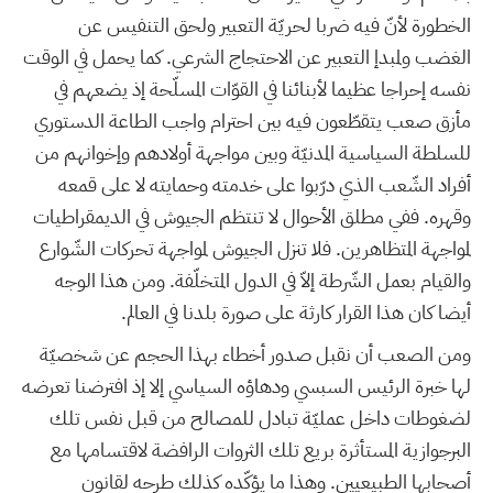
الخطورة لأنّ فيه ضربا لحريّة التعبير ولحق التنفيس عن
الغضب ولمبدإ التعبير عن الاحتجاج الشرعي. كما يحمل في الوقت
نفسه إحراجا عظيما لأبنائنا في القوّات المسلّحة إذ يضعهم في
مأزق صعب يتقطّعون فيه بين احترام واجب الطاعة الدستوري
للسلطة السياسية المدنيّة وبين مواجهة أولادهم وإخوانهم من
أفراد الشّعب الذي درّبوا على خدمته وحمايته لا على قمعه
وقهره. ففي مطلق الأحوال لا تنتظم الجيوش في الديمقراطيات
لمواجهة المتظاهرين. فلا تنزل الجيوش لمواجهة تحركات الشّوارع
والقيام بعمل الشّرطة إلاّ في الدول المتخلّفة. ومن هذا الوجه
أيضا كان هذا القرار كارثة على صورة بلدنا في العالم.
ومن الصعب أن نقبل صدور أخطاء بهذا الحجم عن شخصيّة
لها خبرة الرئيس السبسي ودهاؤه السياسي إلا إذ افترضنا تعرضه
لضغوطات داخل عمليّة تبادل للمصالح من قبل نفس تلك
البرجوازية المستأثرة بريع تلك الثروات الرافضة لاقتسامها مع
أصحابها الطبيعيين. وهذا ما يؤكّده كذلك طرحه لقانون