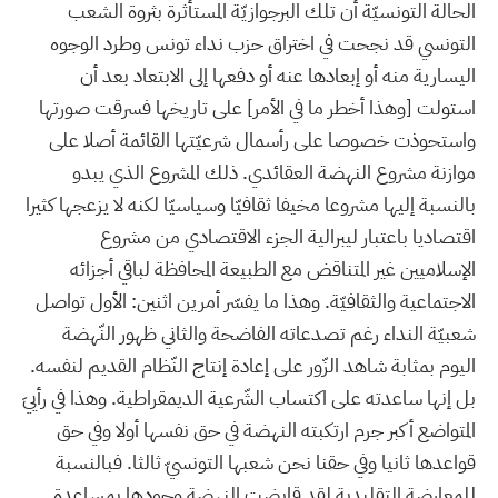
الحالة التونسيّة أن تلك البرجوازيّة المستأثرة بثروة الشعب
التونسي قد نجحت في اختراق حزب نداء تونس وطرد الوجوه
اليسارية منه أو إبعادها عنه أو دفعها إلى الابتعاد بعد أن
استولت [وهذا أخطر ما في الأمر] على تاريخها فسرقت صورتها
واستحوذت خصوصا على رأسمال شرعيّتها القائمة أصلا على
موازنة مشروع النهضة العقائدي. ذلك المشروع الذي يبدو
بالنسبة إليها مشروعا مخيفا ثقافيّا وسياسيّا لكنه لا يزعجها كثيرا
اقتصاديا باعتبار ليبرالية الجزء الاقتصادي من مشروع
الإسلاميين غير المتناقض مع الطبيعة المحافظة لباقي أجزائه
الاجتماعية والثقافيّة. وهذا ما يفسّر أمرين اثنين: الأول تواصل
شعبيّة النداء رغم تصدعاته الفاضحة والثاني ظهور النّهضة
اليوم بمثابة شاهد الزّور على إعادة إنتاج النّظام القديم لنفسه.
بل إنها ساعدته على اكتساب الشّرعية الديمقراطية. وهذا في رأييَ
المتواضع أكبر جرم ارتكبته النهضة في حق نفسها أولا وفي حق
قواعدها ثانيا وفي حقنا نحن شعبها التونسيّ ثالثا. فبالنسبة
للمعارضة التقليدية لقد قايضت النهضة وجودها بمساعدة