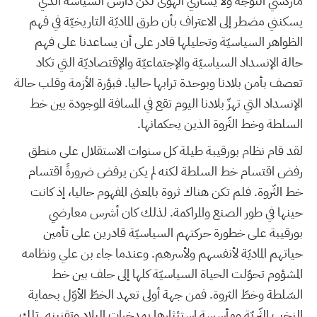
ماركسي التوجه ولا يساري الهوى لكن دارس السياسة الذي
يسكنني مضطر إلى الاعتراف بأن طرق الماديّة التاريخيّة في فهم
الظواهر السياسيّة وتحليلها قادر على أن يساعدنا على فهم
حالة الإنسداد السياسيّة والإجتماعيّة والإقتصاديّة التي تكاد
تعصف بأمن بلادنا وبوحدة ترابها حاليا. فبؤرة الأزمة وقلب حالة
الإنسداد التي تهزّ بلادنا اليوم تقع في المسافة الموجودة بين خط
السلطة وخط الثّروة الذين يحكمانها.
لقد قام نظام بورقيبة طيلة كل سنوات الاستقلال على منطق
رفض اقتسام خط السلطة لكنه لم يكن يرفض ضرورةً اقتسام
خط الثّروة. فلم تكن هناك ثروة بالمعنى المفهوم حاليا، إذ كانت
حينها في طور الصنع والمراكمة. لذلك كان أشرس معارضي
بورقيبة على خطورة حركتهم السياسيّة قادرين على تأمين
حياتهم الماديّة لأنفسهم ولأسرهم. وعندما جاء بن علي ونظامه
المشؤوم تحوّلت الحياة السياسيّة كلها إلى حلف بين خط
السّلطة وخطّ الثروة. فمن جهة أولى تعهد الخطّ الأوّل بحماية
النخب الثّريّة ومأسسة استئثارها بمدخرات البلاد وتقنينه. تلك