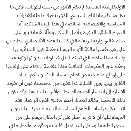
الأوليغارشيّة الفاسدة لم تتغيّر الأمور من حيث المكونات. فكل ما
تغيّر هو طبيعة المناخ السياسي الذي تتحرك داخله الأطراف
السياسية والاقتصادية الخائضة في هذا الملف الشائك. أما
الصراع الطبقي الذي هو أصل المشكل وعلّة الأزمة فباق على
حاله. فالبرجوازية الريعيّة التي كانت العماد الاقتصادي لنظام بن
علي هي نفسها مالكة الثّروة اليوم المتحكمة فيها المستأثرة بها
والداعمة للسلطة التي تحكمنا. بل قد ازدادت ثرواتها وتوسّعت
بحكم عجز الحكومات المتعاقبة منذ انتفاضة 2011 على إرغامها
على إرجاع ما غنمته من نظام الفساد البائد وبحكم ازدياد
الفارق بينها وبين القطاعات الفقيرة من مجتمعنا، دون أن تفوتنا
الإشارة إلى انحسار الطبقة الوسطى واقتراب اندثارها. وقد يكون
ذلك الانحسار وذاك الاندثار أخطر ملامح الفترة الراهنة. فقد
أثبتت كل دراسات العلوم السياسية المنشغلة بحركات التحول
الديمقراطية أن لا شيء أخطر على كل انتقال ديمقراطي من
سحق الطبقة الوسطى التي تمثل قاعدته ووقوده. وأخطر ما في