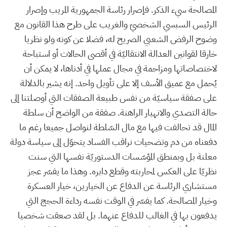
المصالحة سيء الذكر. فإصرار رئاسة الجمهورية المريب وإصرار
الرئيس السبسي الشخصيّ والغريب على طرح هذا القانون مع
وضوح الرفض الشعبي الصريح له، فضلا عن كونه ولو نظريا
خارقا لقوانين العدالة الانتقاليّة في أقصى الحالات أو استباحة
لاختصاصاتها ومزاحمة في مجال عملها في أدناها، لا يمكن أن
يُحمل مع عميق الأسف إلا على تأويل واحد. إنه يشير بالدلالة
على صفقة سياسيّة من نفس طبيعة الصفقات التي أوصلتنا إلى
حالة التصدي والانهيار الراهنة. صفقة من الواضح أن سلطة
المال قد تحالفت فيها مع مال السّلطة لنواصل جميعا رغم ما
دفعناه من دم وتضحيات نراقب الفساد يتحوّل إلى سياسة دولة
معلنة بل وبمنطق المؤسّسات الدستوريّة نفسها التي سنت
نظريّا على العكس لمحاربته وقطع دابره. وهذا ما يفسّر عجز
مستشاري الرئاسة عن الدفاع عن الخيارين، خيار العسكرة
وخيار المصالحة. كما يفسّر في الوقت نفسه رداءة الحجج التي
يدفعون بها في الغالب للدفاع عنهما. بل لقد صعقت شخصيا