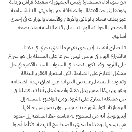
من سوء أداء مستشارة رئيس الجمهوريّة سعيدة قراش ورداءة
ردودها إلى حد الابتذال والسّخافة حين واجهتها النائبة سامية
عبو بملف فساد بالوثائق والأرقام والأسماء والوزارات في إحدى
الحصص الحواريّة التي بثت على قناة التاسعة منذ بضعة
أسابيع.
فلنصارح أنفسنا إذن حتى نفهم ما الذي يجري في بلادنا.
فالصّراع اليوم في تونس ليس صراعا على السلطة بل هو صراع
على الثّروة. وقد نكون نجحنا في السنوات الست الأخيرة في حل
مشكل التنازع على السّلطة. لكن استمرار الفقر والبطالة
وتفاوت التنمية المرعب بين الجهات على نطاق بهذه الضخامة
وبفوارق بهذا العمق يدل دلالة واضحة على أننا قد فشلنا في
حل مشكلة التنازع على الثّروة. ومن الواضح بالنسبة إلى
البرجوازيّة المتوارية وراء نداء تونس وفي تصوّر من حالفها
أيديولوجيًّا أنه من المسموح به تقاسم خطّ السلطة إلى حدود
هي ترسمها. وهذا ما يجري بالضبط مع النهضة. فكلّما أجروا