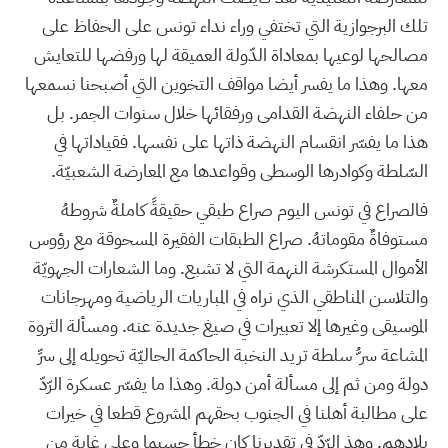
تلك البرجوازية التي تختفي وراء نداء تونس على الحفاظ على
مصالحها لوعيها بمعاداة الدّولة العميقة لها ورفضها للتعايش
معها. وهذا ما يفسر أيضا مواقف التخوين التي أصبحنا نسمعها
من حلفاء النهضة القدامى ورفقائها خلال سنوات الجمر. بل
هذا ما يفسّر انقسام النهضة ذاتها على نفسها. فقياداتها في
السّلطة وكوادرها الوسطى وقواعدها مع المعارضة الشعبيّة.
فالصراع في تونس اليوم صراع طبقي حقيقةً كاملةٌ شروطهُ
مستوفاةٌ مقوماتهُ. صراع الطبقات الفقيرة المسحوقة مع رؤوس
الأموال المستكرشة النهمة التي لا تشبع. وما الشعارات الجهويّة
والتلاسن المناطقي الذي نراه في المباريات الرياضية ومهرجانات
الموسيقى وغيرها إلا تعبيرات في صيغ جديدة عنه. ومسألة الثروة
المشاعة سر ُّ سلطة تريد النخبة الحاكمة الحاليّة تحويله إلى سرِّ
دولة ومن ثم إلى مسألة أمن دولة. وهذا ما يفسّر عسكرة الرّدّ
على مطالبة أهلنا في الجنوب بحقهم المشروع قطعا في خيرات
بلادهم. وهذ الرّدّ في تقديرنا كان خطأ جسيما وعلى غاية من