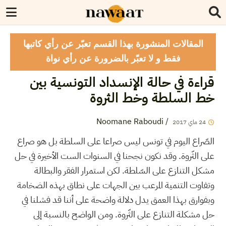
المقالات المنشورة بهذا القسم تعبّر عن رأي كاتبها
فقط و لا تعبّر بالضرورة عن رأي نواة
قراءة في حالة الإنسداد التونسية بين
خط السلطة وخط الثروة
Noomane Raboudi
/
24
ماي
2017
الصّراع اليوم في تونس ليس صراعا على السلطة بل هو صراع
على الثّروة. وقد نكون نجحنا في السنوات الست الأخيرة في حل
مشكل التنازع على السّلطة. لكن استمرار الفقر والبطالة
وتفاوت التنمية المرعب بين الجهات على نطاق بهذه الضخامة
وبفوارق بهذا العمق يدل دلالة واضحة على أننا قد فشلنا في
حل مشكلة التنازع على الثّروة. ومن الواضح بالنسبة إلى