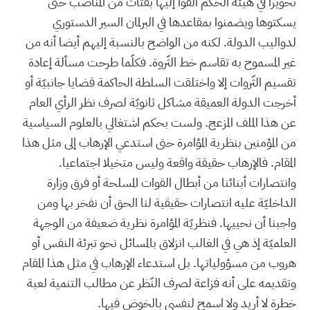
تحويرا في هيئة الحكم ألقوا إليها بفتات من المناصب حتى
يسكتوها ويضمنوا بمقاعدها في البرلمان السير الدستوري
لدواليب الدولة. لكنه من الواضح بالنسبة إليهم أيضا أنه من
غير المسموح به تقاسم خط الثّروة. فكلّما طرحت مسألة إعادة
تقسيم الثّروات إلا واختلقت السلطة الحاكمة قضايا جانبيّة أو
أخرجت الدولة العميقة مشاكل ثانويّة لصرف نظر الرأي العام
عن هذا الملف المزعج. ولست بحكم اشتغالي بالعلوم السياسية
من المؤمنين بنظرية المؤامرة حتى استدعي الإرهاب إلى مثل هذا
المقام. فالإرهاب حقيقة واقعة وليس متخيلا اجتماعيا.
وانتصارات أبنائنا من أبطال القوات المسلحة أو فرق وزارة
الداخليّة عليه انتصارات حقيقية لنا الحق أن نفخر بها ومن
واجبنا أن نحييها. فنظريّة المؤامرة نظرية ضعيفة من الوجهة
العلميّة إذ هي في الغالب انزلاق بالمسائل نحو تبرئة النفس أو
هروب من مسؤولياتها. بل استدعاء الإرهاب في مثل هذا المقام
وتقديمه على أنه فزاعة لصرف النّظر عن مطالب التنمية لعبة
خطرة لا أريد ولا اسمح لنفسي بالخوض فيها.