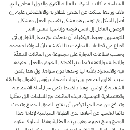
السّياسة ما كانت الشركات العالمية الكبرى والدول العظمى التي
تقف وراءها تسكت عن السّعي للظفر به والانقضاض عليه. إن
أصل المشكل في تونس هو مشكل تقسيم العمل ومشكل
الوصول العادل إلى نفس فرصه وإتاحتها بنفس القدر
للتونسيين جميعا. فيكفيك أن تتحدّث مع صغار التّجّار في أي
قطاع من قطاعات التجارة عندنا لتكتشف أنّ أسواقنا مقسّمة
بحسب قطاعات التجارة على مجموعة من العائلات المتنفذّة
والمتحالفة والمتفقة فيما بينها لاحتكار السّوق والعمل بمفردها
فيه والاستفراد بغلّته لها وحدها دون سواها. وفي هذا يكمن
سبب الفارق الضخم بين ثروات أصحاب رؤوس الأموال والطبقة
الشغيلة في تونس. وهنا بالضبط يكمن سر المأساة الاجتماعية
والاقتصادية التونسية. فهذه العائلات مع المنظمات التي تمثّلها
وتدافع عن مصالحها ترفض أن يفتح السّوق للجميع وتبحث
دائما لنفسها عن أحلاف لدى الطبقة السياسيّة لإدامة هذا
الوضع ومنع تغييره. وهي بهذه العقلية وهذا السلوك علاوة
على إفساد الحياة الاقتصادية تفسد بالنتيجة كذلك الحياة