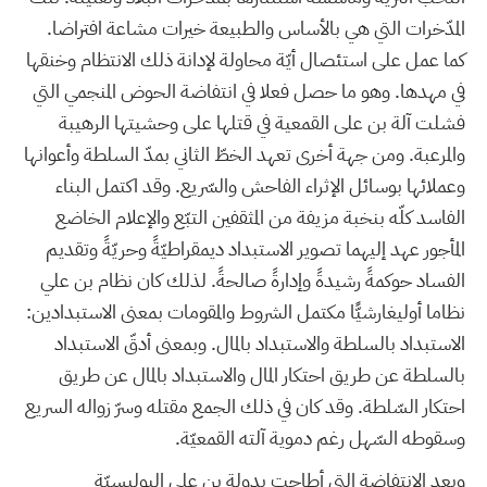
المدّخرات التي هي بالأساس والطبيعة خيرات مشاعة افتراضا.
كما عمل على استئصال أيّة محاولة لإدانة ذلك الانتظام وخنقها
في مهدها. وهو ما حصل فعلا في انتفاضة الحوض المنجمي التي
فشلت آلة بن على القمعية في قتلها على وحشيتها الرهيبة
والمرعبة. ومن جهة أخرى تعهد الخطّ الثاني بمدّ السلطة وأعوانها
وعملائها بوسائل الإثراء الفاحش والسّريع. وقد اكتمل البناء
الفاسد كلّه بنخبة مزيفة من المثقفين التبّع والإعلام الخاضع
المأجور عهد إليهما تصوير الاستبداد ديمقراطيّةً وحريّةً وتقديم
الفساد حوكمةً رشيدةً وإدارةً صالحةً. لذلك كان نظام بن علي
نظاما أوليغارشيًّا مكتمل الشروط والمقومات بمعنى الاستبدادين:
الاستبداد بالسلطة والاستبداد بالمال. وبمعنى أدقّ الاستبداد
بالسلطة عن طريق احتكار المال والاستبداد بالمال عن طريق
احتكار السّلطة. وقد كان في ذلك الجمع مقتله وسرّ زواله السريع
وسقوطه السّهل رغم دموية آلته القمعيّة.
وبعد الانتفاضة التي أطاحت بدولة بن على البوليسيّة