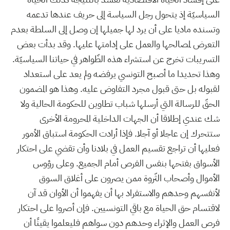
السياسيّة إذ يتحول رجل السياسة إلى حريف عندها تدعمه
وتسنده ماديا على أن يرد لها جميلها إن وصل إلى السلطة بعدم
التعرض لمصالحها والعمل على إدامتها عليها. وقد بدأت بعض
التسريبات تخرج عن استشراء هذه الظّواهر في حياتنا السياسيّة.
وهذا تحديدا ما أصبح التونسي يرفضه ولم يعد على استعداد
لقبوله بل حتى قبول مجرد التفاوض عليه. وهذا هو المضمون
الحقّ للرسالة التي أرسلها شباب تطاوين للحكومة الحالية ولا
شك عندي إطلاقا أن الجهات الداخلية المحرومة الأخرى
ستتحرك إن عاجلا أو آجلا. فإذا أرادت الحكومة استباق الأمور
فعليها أن تراجع تقسيم العمل في بلادنا وأن تقضي على احتكار
الأسواق بفتحها بنفس الفرص أمام الجميع. وعلى رؤوس
الأموال وأصحاب الثّروة ممن يصرون على أغلاق السوق
لأنفسهم وحدهم والاستفراد بها أن يفهموا أن الأوان قد آن
لاقتسام حق الحياة مع باقي التونسيين. فإن أصروا على احتكار
فرص العمل والإثراء وحدهم دون سواهم فليعلموا يقينًا أن