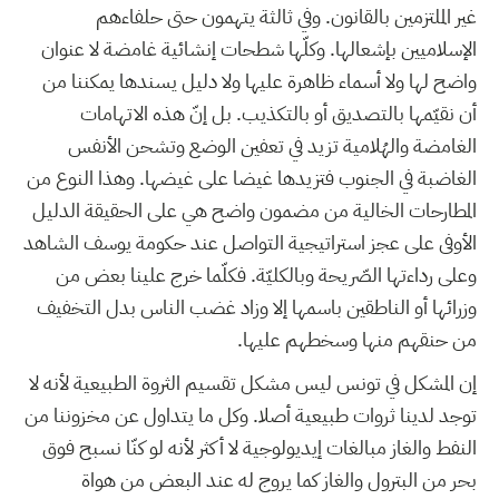
غير الملتزمين بالقانون. وفي ثالثة يتهمون حتى حلفاءهم
الإسلاميين بإشعالها. وكلّها شطحات إنشائية غامضة لا عنوان
واضح لها ولا أسماء ظاهرة عليها ولا دليل يسندها يمكننا من
أن نقيّمها بالتصديق أو بالتكذيب. بل إنّ هذه الاتهامات
الغامضة والهُلامية تزيد في تعفين الوضع وتشحن الأنفس
الغاضبة في الجنوب فتزيدها غيضا على غيضها. وهذا النوع من
المطارحات الخالية من مضمون واضح هي على الحقيقة الدليل
الأوفى على عجز استراتيجية التواصل عند حكومة يوسف الشاهد
وعلى رداءتها الصّريحة وبالكليّة. فكلّما خرج علينا بعض من
وزرائها أو الناطقين باسمها إلا وزاد غضب الناس بدل التخفيف
من حنقهم منها وسخطهم عليها.
إن المشكل في تونس ليس مشكل تقسيم الثروة الطبيعية لأنه لا
توجد لدينا ثروات طبيعية أصلا. وكل ما يتداول عن مخزوننا من
النفط والغاز مبالغات إيديولوجية لا أكثر لأنه لو كنّا نسبح فوق
بحر من البترول والغاز كما يروج له عند البعض من هواة