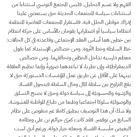
الفهم ولا عسير التحليل. فليس المجتمع التونسي استثناءا من
استثناءات سياسة المجتمعات الحديثة حتى يستعصي علينا
إدراك مواطن الخلل فيه. فاستقرار المجتمعات المعاصرة المنتظمة
انتظاما سياسيا أو اضطرابها يقومان بالأساس على حركة انتظام
بين خطين هما أساس العقد الإجتماعي وقاعدته في كل الحالات:
خطّ السلطة وخط الثّروة. ومن خصائص الإستبداد كما يقول
معظم دارسيه تداخل الخطّين وتحالفهما. ومن خصائص
الديمقراطيّة، وإن نظريا، لا تباعدهما ضرورةً وإنما تنظيم العلاقة
بينهما على الأقل عن طريق عمل المؤسّسات الدستوريّة حتى لا
يقع التزاوج بين سلطة المال ومال السلطة فيتحول الفساد
والرّشوة والمحسوبيّة إلى سياسة دولة وحتى لا يصبح التسلق
والوصوليّة سلوكا اجتماعيا وطبعا من طباع المواطنة المغشوشة.
ولا شكّ أن هذا التوصيف ينطبق كاملا غير منقوص على نظام
السابع من نوفمبر. فقد كانت كبرى جرائم بن علي ونظامه
البغيض مأسسة الفساد وجعله خيار دولة. ورغم أنني لست