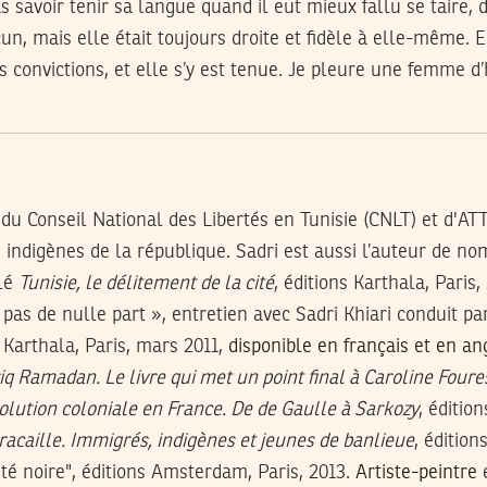
s savoir tenir sa langue quand il eut mieux fallu se taire,
, mais elle était toujours droite et fidèle à elle-même. E
es convictions, et elle s’y est tenue. Je pleure une femme d
u Conseil National des Libertés en Tunisie (CNLT) et d'ATT
 indigènes de la république. Sadri est aussi l’auteur de nom
ulé
Tunisie, le délitement de la cité
, éditions Karthala, Paris
 pas de nulle part », entretien avec Sadri Khiari conduit pa
. Karthala, Paris, mars 2011,
disponible en français et en an
iq Ramadan. Le livre qui met un point final à Caroline Foure
olution coloniale en France. De de Gaulle à Sarkozy
, éditio
 racaille. Immigrés, indigènes et jeunes de banlieue
, édition
ité noire", éditions Amsterdam, Paris, 2013.
Artiste-peintre
e