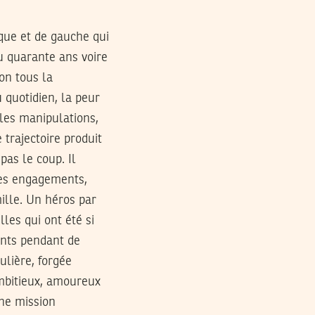
que et de gauche qui
ou quarante ans voire
non tous la
u quotidien, la peur
, les manipulations,
 trajectoire produit
pas le coup. Il
 ses engagements,
mille. Un héros par
les qui ont été si
ants pendant de
ulière, forgée
ambitieux, amoureux
une mission