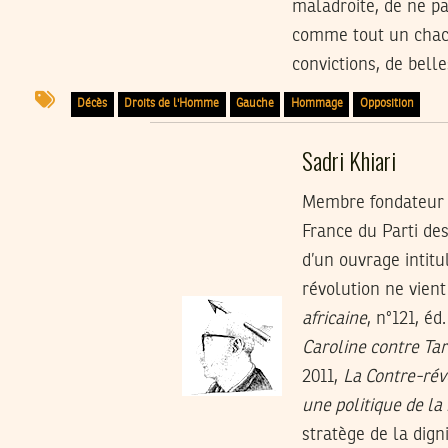
maladroite, de ne pa
comme tout un chacun
convictions, de bell
Décès
Droits de l'Homme
Gauche
Hommage
Opposition
Sadri Khiari
Membre fondateur d
France du Parti des
d’un ouvrage intit
révolution ne vient
africaine
, n°121, éd
Caroline contre Tar
2011,
La Contre-rév
une politique de la
stratège de la dign