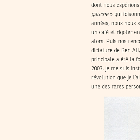
dont nous espérions 
gauche
» qui foison
années, nous nous s
un café et rigoler e
alors. Puis nos renc
dictature de Ben Ali
principale a été la f
2003, je me suis ins
révolution que je l’a
une des rares person