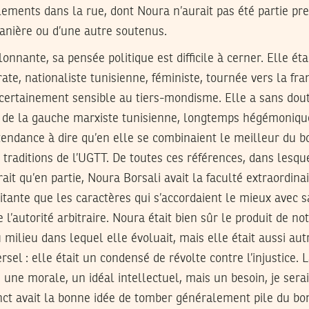
ements dans la rue, dont Noura n’aurait pas été partie pr
manière ou d’une autre soutenus.
onnante, sa pensée politique est difficile à cerner. Elle ét
ate, nationaliste tunisienne, féministe, tournée vers la fra
 certainement sensible au tiers-mondisme. Elle a sans dout
 de la gauche marxiste tunisienne, longtemps hégémonique
 tendance à dire qu’en elle se combinaient le meilleur du b
s traditions de l’UGTT. De toutes ces références, dans les
ait qu’en partie, Noura Borsali avait la faculté extraordina
itante que les caractères qui s’accordaient le mieux avec s
e l’autorité arbitraire. Noura était bien sûr le produit de no
 milieu dans lequel elle évoluait, mais elle était aussi aut
versel : elle était un condensé de révolte contre l’injustice. L
une morale, un idéal intellectuel, mais un besoin, je serai
tinct avait la bonne idée de tomber généralement pile du bon