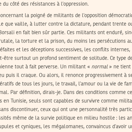
re du côté des résistances à l’oppression.
oncernant la poigné de militants de l’opposition démocrati
le que vaille, à lutter contre la dictature, pendant trente 
orsali en fait bien sûr partie. Ces militants ont enduré, si
rutale, la torture et la prison, du moins les persécutions a
 défaites et les déceptions successives, les conflits internes
ut-être surtout un profond sentiment de solitude. Ce type de
ienne tout à fait perverse. Un militant «
normal
» ne tient 
peu puis il craque. Ou alors, il renonce progressivement à
atifs de tous les jours, le travail, l’amour ou la vie de fa
mal. Par définition, dirais-je. Dans des conditions comme cel
s en Tunisie, seuls sont capables de survivre comme milit
ans discontinuer, ceux qui ont une personnalité très partic
ssités même de la survie politique en milieu hostile : les 
rupules et cyniques, les mégalomanes, convaincus d’avoir 