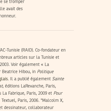
 de se tromper
lle avait des
’honneur.
AC-Tunisie (RAID). Co-fondateur en
breux articles sur la Tunisie et
, 2003. Voir également « La
r Beatrice Hibou, in
Politique
glais
. Il a publié également
Sainte
st
, éditions LaRevanche, Paris,
ns La Fabrique, Paris, 2009 et
Pour
s Textuel, Paris, 2006. "Malcolm X,
t dessinateur, collaborateur