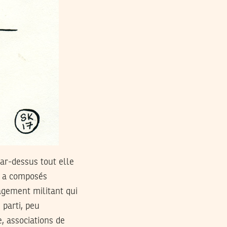
par-dessus tout elle
le a composés
agement militant qui
 parti, peu
, associations de