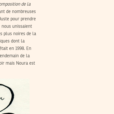
omposition de la
dant de nombreuses
Juste pour prendre
i nous unissaient
s plus noires de la
iques dont la
était en 1998. En
 lendemain de la
voir mais Noura est
.