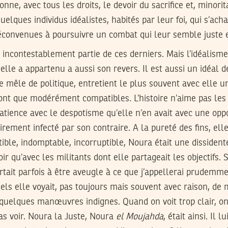
onne, avec tous les droits, le devoir du sacrifice et, minorit
uelques individus idéalistes, habités par leur foi, qui s’ac
déconvenues à poursuivre un combat qui leur semble juste e
t incontestablement partie de ces derniers. Mais l’idéalisme
elle a appartenu a aussi son revers. Il est aussi un idéal d
e mêle de politique, entretient le plus souvent avec elle un
sont que modérément compatibles. L’histoire n’aime pas les
patience avec le despotisme qu’elle n’en avait avec une opp
rement infecté par son contraire. A la pureté des fins, elle
ible, indomptable, incorruptible, Noura était une dissident
r qu’avec les militants dont elle partageait les objectifs. 
rtait parfois à être aveugle à ce que j’appellerai prudemme
els elle voyait, pas toujours mais souvent avec raison, de 
quelques manœuvres indignes. Quand on voit trop clair, on 
pas voir. Noura la Juste, Noura
el Moujahda
, était ainsi. Il l