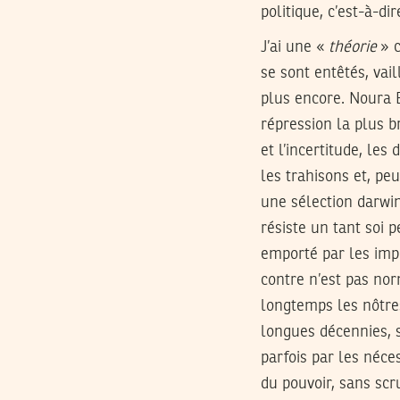
politique, c’est-à-di
J’ai une «
théorie
» c
se sont entêtés, vail
plus encore. Noura B
répression la plus b
et l’incertitude, les
les trahisons et, pe
une sélection darwin
résiste un tant soi 
emporté par les impér
contre n’est pas nor
longtemps les nôtre
longues décennies, s
parfois par les néce
du pouvoir, sans sc