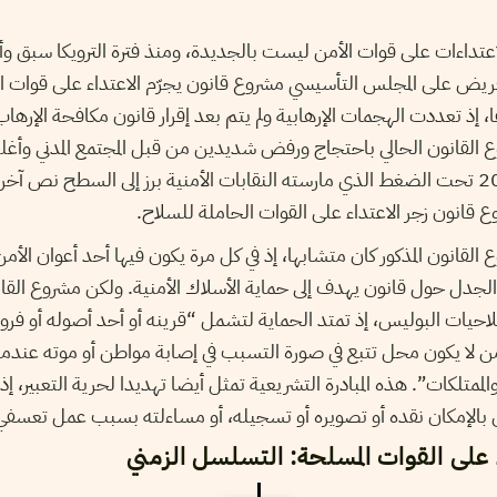
لاعتداءات على قوات الأمن ليست بالجديدة، ومنذ فترة الترويكا سبق وأن
عريض على المجلس التأسيسي مشروع قانون يجرّم الاعتداء على قوات ال
 إذ تعددت الهجمات الإرهابية ولم يتم بعد إقرار قانون مكافحة الإرهاب
وع القانون الحالي باحتجاج ورفض شديدين من قبل المجتمع المدني وأغلب
السياسية. وفي سنة 2015 تحت الضغط الذي مارسته النقابات الأمنية برز إلى السطح ن
ع قانون زجر الاعتداء على القوات الحاملة للسلاح.
لقانون المذكور كان متشابها، إذ في كل مرة يكون فيها أحد أعوان الأ
الجدل حول قانون يهدف إلى حماية الأسلاك الأمنية. ولكن مشروع القا
حيات البوليس، إذ تمتد الحماية لتشمل “قرينه أو أحد أصوله أو فرو
من لا يكون محل تتبع في صورة التسبب في إصابة مواطن أو موته عندما يُ
الممتلكات”. هذه المبادرة التشريعية تمثل أيضا تهديدا لحرية التعبير، إ
 بالإمكان نقده أو تصويره أو تسجيله، أو مساءلته بسبب عمل تعسفي
ء على القوات المسلحة: التسلسل الزمني