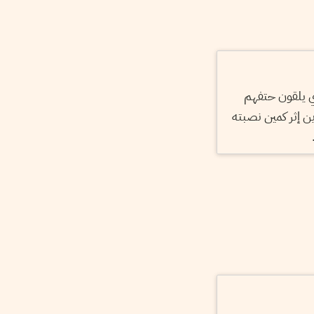
ي يلقون حتفهم
 إثر كمين نصبته