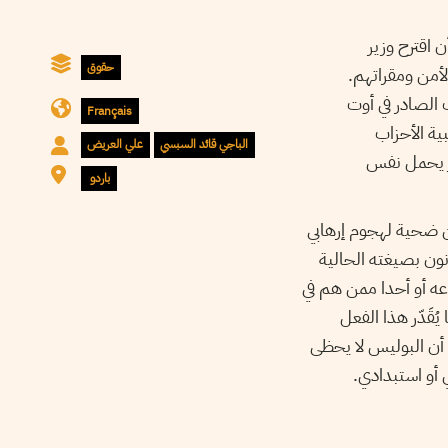
 اقترح وزير
حقوق
أمن ومقراتهم.
 الصادر في أوت
Français
ية الأحزاب
الباجي قائد السبسي
علي العريض
ص آخر يحمل نفس
باردو
من ضحية لهجوم إرهابي
نون بصيغته الحالية
عه أو أحدا ممن هم في
قَدّر هذا الفعل
ذ أن البوليس لا يحظى
 أو استبدادي.