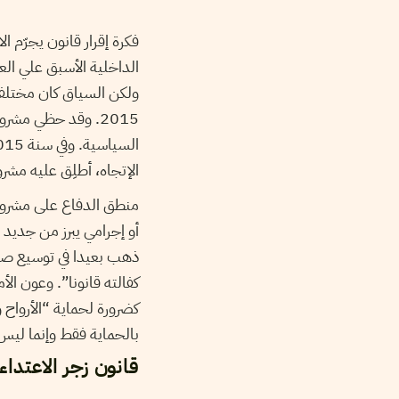
فكرة إقرار قانون يجرّم ا
الداخلية الأسبق علي ال
ولكن السياق كان مختلفا،
2015. وقد حظي مشر
الإتجاه، أطلِق عليه مشرو
منطق الدفاع على مشروع ا
أو إجرامي يبرز من جديد 
ذهب بعيدا في توسيع صلا
كفالته قانونا”. وعون الأ
كضرورة لحماية “الأرواح و
بالحماية فقط وإنما ليس
قانون زجر الاعتدا