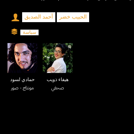
الحبيب خضر
أحمد الصديق
سياسة
هيفاء ذويب
حمادي لسود
صحفي
مونتاج
- صور