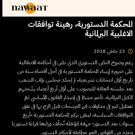
المحكمة الدستورية، رهينة توافقات
الاغلبية البرلمانية
2018
جانفي
23
رغم وضوح النصّ الدستوري الذي نصّ في أحكامه الانتقالية
على ضرورة إرساء المحكمة الدستورية في أجل أقصاه سنة من
تاريخ أوّل انتخابات تشريعية، لم يُحدّد مجلس نوّاب الشعب
بعد جلسته العامّة للتصويت على أوّل أربع أعضاء رشّحتهم
الكتل البرلمانية. تأخير مشطّ في إصدار القانون الأساسي ثمّ
تعطيل كبير في مداولات فرز الترشحات قبل الزج بها في نفق
التوافقات السياسية، ليبقى تركيز المحكمة الدستورية -أربع
سنوات بعد الدستور- مهمّة مُؤجّلة تُخلّف وراءها فراغا دستوريا
وعدد من القوانين الغير مطابقة لأحكام الدستور.