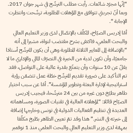
“إنّها مجرّد شائعات. رأيت مطلب الترشّح في شهر جوان 2017.
وبما أنّ تجربتي تتوافق مع المؤهلات المطلوبة، ترشّحت وانتظرت
الإجابة “.
أمّا إدريس الصيّاح، المكلّف بالإتصّال لدى وزير التعليم العالي
والبحث العلمي، فاكتفى بشرح مقتضب لنواة، مشيرا إلى أنه
“بالإضافة إلى المعايير الثلاثة المطلوبة وهي أن يكون المترشّح أستاذا
جامعيّا، وأن تكون لدية من الخبرة في التصرّف المالي والإداري ما لا
يقلّ عن 10 سنوات وأن يتمتّع بقدرة عالية على التواصل، فقد
تم التأكيد على ضرورة تقديم المترشّح خطّة عمل تتضمّن رؤية
استراتيجية لإدارة البعثة وتطوير المؤسّسة”. أمّا عن سبب اختيار
طاهر بطيّخ دون غيره من بين 24 مترشّحا، فيجيب إدريس
الصيّاح قائلا: “لمؤهلاته العالية في تقنيات الصورة، ومساهماته
العديدة في تنظيم الفعاليات الدولية في تونس وخارجها إضافة
إلى خبرته في النشر.” هذا وقد تمّ تعيين الطاهر بطّيخ مكلّفا
بمهمّة لدى وزير التعليم العالي والبحث العلمي منذ 1 نوفمبر