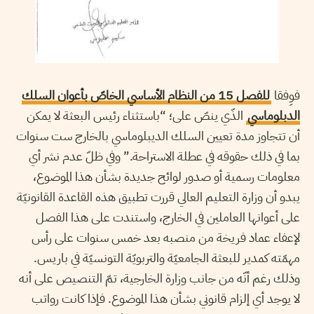
فوِفقا
للفصل 15 من النظام الأساسي الخاصّ بأعوان السلك
الدبلوماسي
الذّي ينصّ على؛ “باستثناء رئيس البعثة لا يمكن
أن تتجاوز مدة تعيين السلك الديبلوماسي بالخارج ست سنوات
بما في ذلك حقوقه في عطلة الاستراحة.” وفي ظلّ عدم نشر أي
معلومات رسمية أو صدور لوائح جديدة بشأن هذا الموضوع،
يبدو أن وزارة التعليم العالي قررت تطبيق هذه القاعدة القانونيّة
على أعوانها العاملين في الخارج، واستندت على هذا الفصل
لإعفاء عماد فريخة من منصبه بعد خمس سنوات على رأس
مهمّته كمدير للبعثة الجامعيّة والتربويّة التونسيّة في باريس.
وذلك رغم أنّه من جانب وزارة الخارجية، تمّ التنصيص على أنه
لا يوجد أي إلزام قانوني بشأن هذا الموضوع. فإذا كانت رواتب