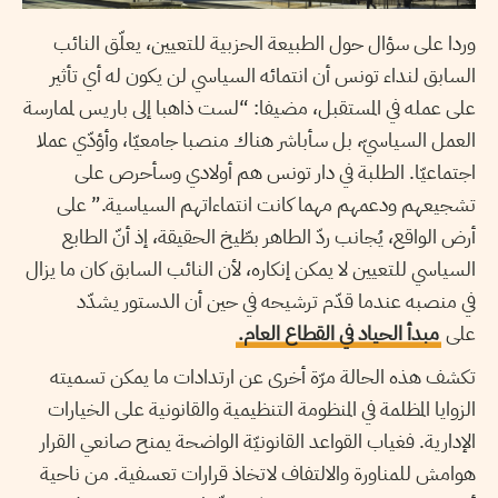
وردا على سؤال حول الطبيعة الحزبية للتعيين، يعلّق النائب
السابق لنداء تونس أن انتمائه السياسي لن يكون له أي تأثير
على عمله في المستقبل، مضيفا: “لست ذاهبا إلى باريس لممارسة
العمل السياسيّ، بل سأباشر هناك منصبا جامعيّا، وأؤدّي عملا
اجتماعيّا. الطلبة في دار تونس هم أولادي وسأحرص على
تشجيعهم ودعمهم مهما كانت انتماءاتهم السياسية.” على
أرض الواقع، يُجانب ردّ الطاهر بطّيخ الحقيقة، إذ أنّ الطابع
السياسي للتعيين لا يمكن إنكاره، لأن النائب السابق كان ما يزال
في منصبه عندما قدّم ترشيحه في حين أن الدستور يشدّد
على
مبدأ الحياد في القطاع العام.
تكشف هذه الحالة مرّة أخرى عن ارتدادات ما يمكن تسميته
الزوايا المظلمة في المنظومة التنظيمية والقانونية على الخيارات
الإدارية. فغياب القواعد القانونيّة الواضحة يمنح صانعي القرار
هوامش للمناورة والالتفاف لاتخاذ قرارات تعسفية. من ناحية