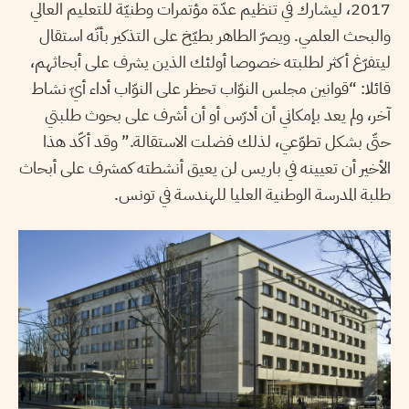
2017، ليشارك في تنظيم عدّة مؤتمرات وطنيّة للتعليم العالي
والبحث العلمي. ويصرّ الطاهر بطيّخ على التذكير بأنّه استقال
ليتفرّغ أكثر لطلبته خصوصا أولئك الذين يشرف على أبحاثهم،
قائلا: “قوانين مجلس النوّاب تحظر على النوّاب أداء أيّ نشاط
آخر، ولم يعد بإمكاني أن أدرّس أو أن أشرف على بحوث طلبتي
حتّى بشكل تطوّعي، لذلك فضلت الاستقالة.” وقد أكّد هذا
الأخير أن تعيينه في باريس لن يعيق أنشطته كمشرف على أبحاث
طلبة المدرسة الوطنية العليا للهندسة في تونس.