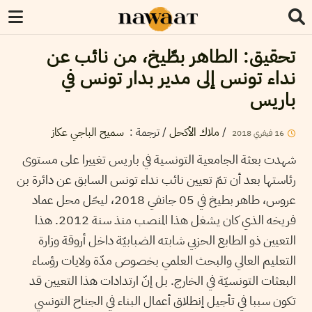
تحقيق: الطاهر بطّيخ، من نائب عن
نداء تونس إلى مدير بدار تونس في
باريس
/
ملاك الأكحل
/ ترجمة :
سميح الباجي عكاز
16
فيفري
2018
شهدت بعثة الجامعية التونسية في باريس تغييرا على مستوى
رئاستها بعد أن تمّ تعيين نائب نداء تونس السابق عن دائرة بن
عروس، طاهر بطيخ في 05 جانفي 2018، ليحّل محل عماد
فريخه الذي كان يشغل هذا المنصب منذ سنة 2012. هذا
التعيين ذو الطابع الحزبي شابته الضبابيّة داخل أروقة وزارة
التعليم العالي والبحث العلمي بخصوص مدّة ولايات رؤساء
البعثات التونسيّة في الخارج. بل إنّ ارتدادات هذا التعيين قد
تكون سببا في تأجيل إنطلاق أعمال البناء في الجناح التونسي