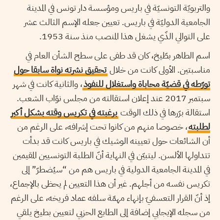
والتربويّة التونسيّة في باريس ومؤسسة دار تونس في المدينة
الجامعية الدوليّة في باريس. تعيين جعله الإسم الثالث عشر
على التوالي الذّي يشغل هذا المنصب منذ سنة 1953.
اسم الطاهر بطّيخ، كان قد طفى على سطح الشأن العام في
مناسبتين. الأولى كانت من خلال
تحقيق نشرته نواة سابقا حول
تورّطه في قضيّة محاباة واستغلال للنفوذ
، والثانية كانت في شهر
سبتمبر 2017 عند إعلان استقالته من مجلس نوّاب الشعب.
استقالة برّرها في ذلك الوقت
برغبته في تكريس وقته بشكل أكبر
لطلبته
، خصوصا منهم من كانوا تحت إشرافه، على الرغم من
أن الشائعات حول تعيينه الوشيك في باريس كانت قد بدأت
تتداولها الألسن. ليتبيّن في النهاية أنّ الطلبة التونسيين المقيمين
في المدينة الجامعية الدولية في باريس هم من “سيُضطرّ” إلى
تكريس نفسه من أجلهم. غير أن هذا التعيين لم يحظى بالإجماع،
إذ أنّ القرار التعسفيّ بإنهاء مهمّة سلفه عماد فريخه، على الرغم
من سجله الإيجابي إضافة إلى الطابع الحزبي لتعيين بطيخ يلقي