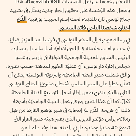
المنبوذين عموما من قبل المؤسسات الثقافية العموميّة. هذا
وتعمل هذه المؤسّسة على تحقيق إنجاز جديد يتمثّل في تشييد
جناح تونسي ثان بالمدينة، تحت إسم الحبيب بورقيبة
الذّي
اختاره شخصيّا الباجي قائد السبسي
.
في رسالة موجهة إلى السفير التونسي في فرنسا عبد العزيز رصّاع،
(نشرت نواة نسخة منه في الملحق أدناه)، أشار مارسيل بوشارد،
الرئيس السابق للمدينة الجامعية الدوليّة في باريس وعضو
مجلس إدارة دار تونس، أن عمليّة التغيير المندفعة حسب تعبيره،
والتي شملت مدير البعثة الجامعيّة والتربويّة التونسيّة يمكن أن
تمثّل خطرا على السير السلس لأشغال مشروع الجناح التونسي
الثاني والذي يندرج ضمن إطار أشمل لتوسيع المدينة الجامعيّة
ككلّ. كما أن هذا التغيير يعرقل عمل المدينة الجامعيّة بأسرها،
ذلك أنّ فريخه الذّي تمّ إنتخابه في شهر نوفمبر الفارط من قبل
زملائه، يرأس مؤتمر المديرين الذّي يعتبر هيئة صنع القرار التّي
تجمع 40 مديرا ومديرة دارٍ في المدينة. هذا وقد علمنا من