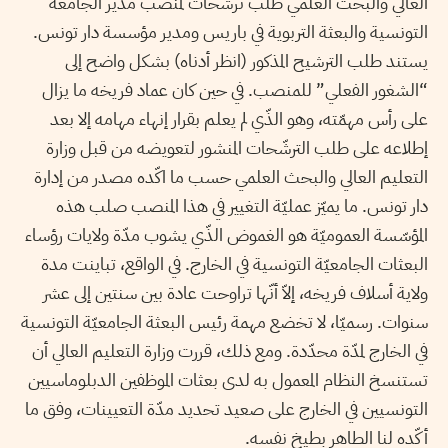
العالي والبحث العلمي طلب ترشحات لمنصب مدير الجامعة
التونسية والبعثة التربوية في باريس ومدير مؤسسة دار تونس.
يستند طلب الترشيح المذكور (انظر أدناه) بشكل واضح إلى
“الشغور الفعلي” للمنصب. في حين كان عماد فريخه ما يزال
على رأس مهمّته، وهو الذّي لم يعلم بقرار إنهاء مهامه إلا بعد
إطلاعه على طلب الترشّحات المنشور لتعويضه من قبل وزارة
التعليم العالي والبحث العلمي حسب ما اكّده مصدر من إدارة
دار تونس. ما يميّز عمليّة التغيير في هذا المنصب صلب هذه
المؤسّسة العموميّة هو الغموض الذّي يشوب مدّة ولايات رؤساء
البعثات الجامعيّة التونسية في الخارج. في الواقع، تباينت مدة
ولاية أسلاف فريخه، إلاّ أنّها تراوحت عادة بين سنتين إلى عشر
سنوات. رسميّا، لا تخضع مهمة رئيس البعثة الجامعيّة التونسية
في الخارج لمدّة محدّدة. ومع ذلك، قررت وزارة التعليم العالي أن
تستنسخ النظام المعمول به لدى بعثات الموظفين الدبلوماسيين
التونسيين في الخارج على صعيد تحديد مدّة التعيينات، وفق ما
أكّده لنا الطاهر بطيخ نفسه.