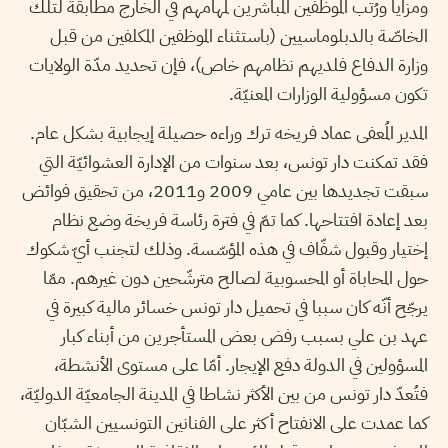
ومزايا ورُتب الموظفين المباشرين لمهامهم في الخارج مطابقة لتلك
الخاصّة بالدبلوماسيين (باستثناء الموظفين المكلفين من قبل
وزارة الدفاع فلديهم نظامهم خاص)، فإن تحديد مدّة الولايات
تكون مسؤولية الوزارات المعنيّة.
المدير المُعفى عماد فريخه ترك وراءه حصيلة إيجابية بشكل عام.
فقد تمكنت دار تونس، بعد سنوات من الإدارة العشوائيّة التي
سبقت تجديدها بين عامي 2009 و2011، من تحقيق فوائض
بعد إعادة افتتاحها. كما تمّ في فترة رئاسة فريخة وضع نظام
إختيار وقبول شفّاف في هذه المؤسّسة. وذلك لتجنب أيّ شكوك
حول المحاباة أو المحسوبية لصالح مترشّحين دون غيرهم. ممّا
يرجّح أنّه كان سببا في تحميل دار تونس خسائر مالية كبيرة في
عهد بن علي بسبب رفض بعض المستأجرين من أبناء كبار
المسؤولين في الدولة دفع الإيجار. أمّا على مستوى الأنشطة،
فتُعدّ دار تونس من بين الأكثر نشاطا في المدينة الجامعيّة الدوليّة،
كما عمدت على الانفتاح أكثر على الفنانين التونسيين الشبّان