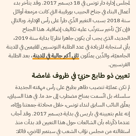
لمجلس إدارة دار تونس في 18 ديسمبر 2017. وقد يتأخر بدء
أعمال البناء في جناح الحبيب بورقيبة التي كانت مزمعة أوائل
سنة 2018 بسبب التغيير الذّي طرأ على رأس الإدارة. وبالتالي
فإن كلّ تأخير ستترتّب عليه تكاليف إضافية. هذا الجناح
الجديد، الذي يجب أن يكون جاهزا نظريّا بداية سنة 2019،
يأتي استجابة للزيادة في عدد الطلبة التونسيين المقيمين في المدينة
الجامعيّة، والذّين يمثّلون
ثاني أكبر جالية في المدينة
، بعد الطلبة
الفرنسيين.
تعيين ذو طابع حزبيّ في ظروف غامضة
لم تكن عمليّة تنصيب طاهر بطيخ على رأس مهمّته الجديدة
سلسلة، بل اتّسمت بمناخ مضطرب إلى حد ما. في هذا السياق،
يعلّق النائب السابق لنداء تونس، خلال محادثة جمعتنا وإيّاه،
إنه علم بتعيينه في باريس في بداية ديسمبر 2017. وقد أجاب
عندما ذكّرناه بأن الشائعات حول هذا التعيين قد بدأت منذ
استقالته من مجلس نوّاب الشعب في سبتمبر الماضي، قائلا: