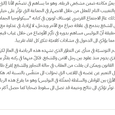
ه يعزّز مكانته ضمن مشجّعي فريقه. وهو ما يساهم في تضخّم الأنا (التي
التغييب التام للعقل من خلال الانصهار في الجماعة التي تؤثّر على خيارا
لك عالم الاجتماع الفرنسي غوستاف لوبون في كتابه “سيكولوجيا الجماه
المشجّع يندمج في علاقة صراع مع الآخر ويدخل، لا إراديا، في عداوة مع
حقيقة أنّ البوليس مساهم بدوره في تأزّم الأوضاع من خلال غياب قيم 
ما يؤدّي الى الدخول في مشادات كلاميّة تتكرّر كل لقاء تقريبا.
م التونسيّة في منأى عن التطوّر الذي تشهده هذه الرياضة في العالم لك
ي يدوم منذ عقود بين رجل الامن والمشجّع. فكلّ منهما في ركنه يفكّر ب
 القانون ويمكن ان يفلت من العقاب في حالة التجاوز والمشجّع يُفرغ ط
التعبير عن غضبه في الملاعب التي تحوّلت الى متنفّس بالنسبة له. هكذا
أزليّ بين المواطن والسلطة (ممثّلة في البوليس) وهو ما يفرغ هذه الر
وتّر تؤدّي الى نتائج وخيمة قد تصل الى سقوط ضحايا كما حصل أكثر من