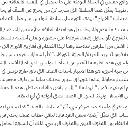
اقع معيش في الحياة اليوميّة على ما يحصل في الملعب. فالعلاقة بين ال
ود طويلة يمثّل عصا السلطة التي تضرب كلّ من يخرج عن الصفّ أو يحاو
د صلب “الفيراج” بهدف الثورة على سلطة البوليس من خلال التصادم 
لعب كرة القدم والمدرجات بل هو امتداد لعلاقة متأزّمة بين المشاهد/ ا
ُشَرْعِنُ (أو يحاول إضفاء شرعيّة) على حضوره ويعلن أحقّيته بالسيطر
الفعل من الطرفين فنلاحظ وقعا لهذا الصّدام في أهازيج الفيراج التي ت
مة فوتونا/ نريد الحريّة/ الحريّة للكورفا…” كلّها شعارات خرجت من
دوا سوى هذه الطريقة للتّعبير عن تسلّط البوليس الذي لطالما أفسد ا
 من جهة أخرى، هو هذا الانبهار بأحداث العنف التي تقع خارج تونس في م
 الملاعب ومحاولة إعادة انتجها في سياق مختلف تماما من طرف مجموعا
لفريقهم. فمن “الهوليغانز” إلى بن لادن والقاعدة، تظهر هذه المرجعي
الاحتقان وتهيّئا للجوء الى العنف بشتى أنواعه في أيّ لحظة.
جغرافي وأستاذ محاضر فرنسي، أنّ “مساحات العنف” كما يسميها يمك
أسباب التي تمثّل أرضيّة تجعل الفرد قابلا لتلقي خطاب عنيف يخدم فريق
التقاء بين التطرّف الديني والتطرف الرياضي. ذلك أنّ المشجّع الحامل