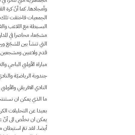
وأمجادها. كما أنّ كرة ال
الجمعيات فاختفت تلك الحد
البسيطة مع اللاعب والف
مشجّعا، محاصرا في المدا
التي تنشأ بين المشجّع ورج
قدم ولاعبين ومشجعين. ف
مباراة الأولمبي الباجي والت
جندوبة الرياضيّة والنادي ا
النادي الافريقي والأولمبي ال
ما الذي يمكن ان نستنت
بعيدا عن التحليلات الكرو
يمكن ان نخلُص الى أنّ ع
أيضا. لقد تمّ استبطان مس