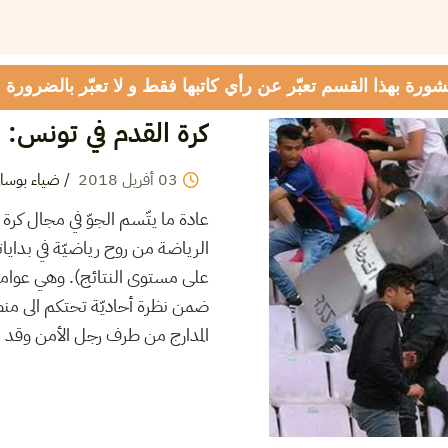
شورة بهذا القسم تعبّر عن رأي كاتبها فقط و لا تعبّر بالضرورة
كرة القدم في تونس: 
03
أفريل
2018
/
ضياء بوسال
عادة ما يتّسم الجوّ في مجال كرة ا
الرياضة من روح رياضيّة في بدايا
على مستوى النتائج). وهي عوامل 
ضمن نظرة أحاديّة تحتكم الى منط
المدارج من طرف رجل الأمن وقد ان