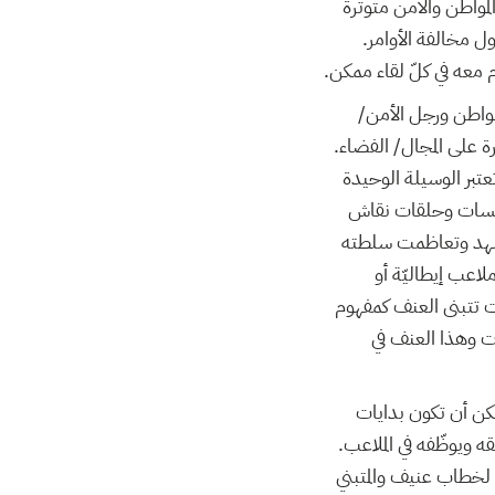
مواطن والأمن متوتّرة
ل مخالفة الأوامر.
معه في كلّ لقاء ممكن.
لمواطن ورجل الأمن/
ة على المجال/ الفضاء.
عتبر الوسيلة الوحيدة
 جلسات وحلقات نقاش
لمشهد وتعاظمت سلطته
لاعب إيطاليّة أو
ت تتبنى العنف كمفهوم
ات وهذا العنف في
ن أن تكون بدايات
ه ويوظّفه في الملاعب.
 لخطاب عنيف والمتبني