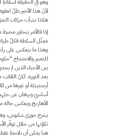
وهو في الحقيقة اسقاط لو
لأنّ هذا الأخير ظلّ لعق
هكذا نشأت حركات التمرّ
إذا فالأمر يتجاوز محيط م
ممثّل السلطة فكلّ طرف ي
وهذا ما ينعكس على ردّة 
للتعبير والاحتجاج “حكو
بين الأحباء الذين لم يج
بعد الثورة. لكنّ اللافت
أرجنتينيّة أو غيرها من
أساسيّ وبرهان عن حبّهم 
الأهازيج ويعكس حالة من 
يشرح جوزي شابوش، وهو 
تكوّنها من خلال توفّر ال
هنا يمكن أن نلاحظ نقطة 