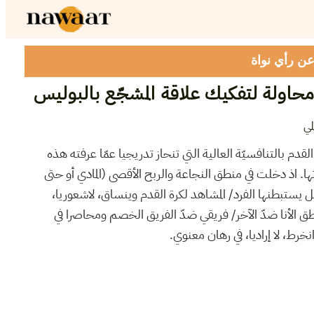
 عن رأي نواة
محاولة لتفكيك علاقة المشجّع بالبوليس
مي
لقدم بالتنافسيّة العالية التي تنحاز تدريجيا عمّا عرفته هذه
تها. اذ دخلت في منطق النجاعة والربح الأقصى (المادي أو حتى
يستبطنها الفرد/ المشاهد لكرة القدم وينساق، لاشعوريا،
ق الأنا ضدّ الآخر/ فريقي ضدّ الفريق الخصم ومحاصرا في
خرط، لا إراديا، في رهان معنوي.