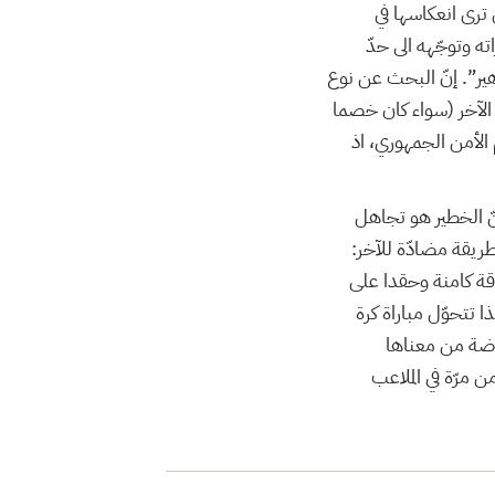
 ترى انعكاسها في
ته وتوجّهه الى حدّ
ير”. إنّ البحث عن نوع
 الآخر (سواء كان خصما
الأمن الجمهوري، اذ
نّ الخطير هو تجاهل
طريقة مضادّة للآخر:
اقة كامنة وحقدا على
 تتحوّل مباراة كرة
ياضة من معناها
 مرّة في الملاعب