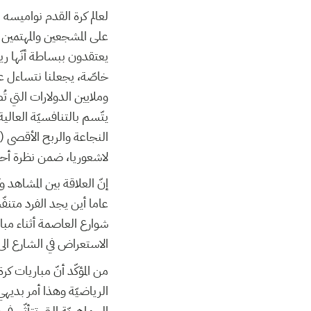
لعالم كرة القدم نواميسه 
على المشجعين والمهتمين 
يعتقدون ببساطة أنّها ريا
خاصّة، يجعلنا نتساءل عن
وملايين الدولارات التي تُ
يتّسم بالتنافسيّة العالي
النجاعة والربح الأقصى (
لاشعوريا، ضمن نظرة أحاد
إنّ العلاقة بين المشاهد و
عاما أين يجد الفرد متنف
شوارع العاصمة أثناء مبار
الاستعراض في الشارع الى
من المؤكّد أنّ مباريات كر
الرياضيّة وهذا أمر بديهي
الجماهريّة التي تتأثّر، ف