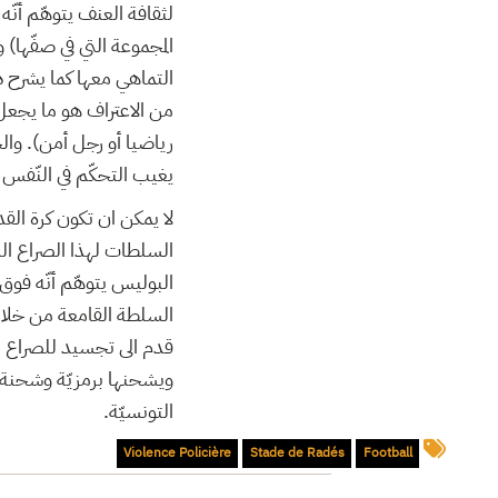
لثقافة العنف يتوهّم أنّ
المجموعة التي في صفّها) و
التماهي معها كما يشرح ذ
من الاعتراف هو ما يجعل 
رياضيا أو رجل أمن). وال
يغيب التحكّم في النّفس م
لا يمكن ان تكون كرة القد
السلطات لهذا الصراع الذ
البوليس يتوهّم أنّه فوق
السلطة القامعة من خلال 
قدم الى تجسيد للصراع ال
ويشحنها برمزيّة وشحنة ت
التونسيّة.
Violence Policière
Stade de Radés
Football