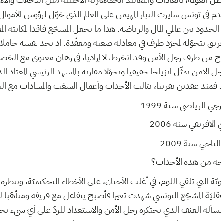
قدم في تونس سايرت التيار المهيمن على العالم الذي خوّل لرؤوس الأموال
ود بين عالمي المال والرياضة. هذا ما يجعل المشجّع فاقدا لمكانته المعتا
ريق بتحوّله لمجرّد طرف في معادلة صعبة ومعقّدة. اذ يجد نفسه حامل
رج من طرف رجل الأمن وقد انخرط، لا إراديا، في رهان معنوي مع الخصم. 
ل الامن تمثّل انزياحا حقيقيا وتحوّلا مقارنة بالمشهد الرئيسي المعتاد ا
منذ عقدين تقريبا، تتالت الأحداث وأعمال الشغب والمشادات مع الب
رجي الرياضي سنة 1999
لافريقي سنة 2006
باجي سنة 2009
جه من هذه الأحداث؟
يّة التي تلقي اللوم، في أغلب الأحيان، على الأخطاء التحكيميّة، وبنظر
قليّة المشجّع التونسي شهدت تغيرا فأصبح يتفاعل مع فريقه ومتأهّبا 
ألة العنف الذي يحتكره رجل الأمن والاستعداد للردّ على أيّ شيء يحدّ 