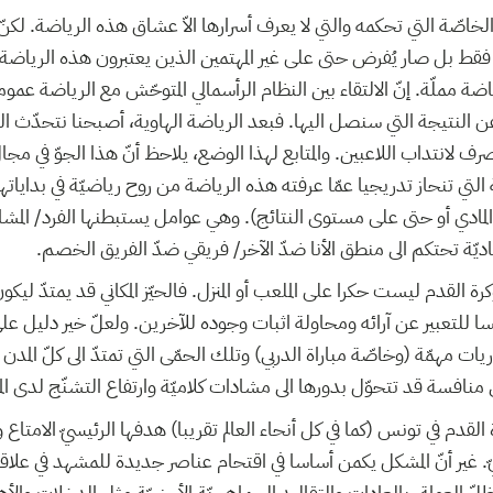
الخاصّة التي تحكمه والتي لا يعرف أسرارها الاّ عشاق هذه الرياضة. لكنّ 
فقط بل صار يُفرض حتى على غير المهتمين الذين يعتبرون هذه الرياضة 
ضة مملّة. إنّ الالتقاء بين النظام الرأسمالي المتوحّش مع الرياضة عمو
 النتيجة التي سنصل اليها. فبعد الرياضة الهاوية، أصبحنا نتحدّث الي
صرف لانتداب اللاعبين. والمتابع لهذا الوضع، يلاحظ أنّ هذا الجوّ في مجا
ة التي تنحاز تدريجيا عمّا عرفته هذه الرياضة من روح رياضيّة في بدايا
المادي أو حتى على مستوى النتائج). وهي عوامل يستبطنها الفرد/ المش
يّة تحتكم الى منطق الأنا ضدّ الآخر/ فريقي ضدّ الفريق الخصم.
كرة القدم ليست حكرا على الملعب أو المنزل. فالحيّز المكاني قد يمتدّ ليك
ّسا للتعبير عن آرائه ومحاولة اثبات وجوده للآخرين. ولعلّ خير دليل 
يات مهمّة (وخاصّة مباراة الدربي) وتلك الحمّى التي تمتدّ الى كلّ المدن
 منافسة قد تتحوّل بدورها الى مشادات كلاميّة وارتفاع التشنّج لدى ال
ة القدم في تونس (كما في كل أنحاء العالم تقريبا) هدفها الرئيسيّ الامتاع 
ّ. غير أنّ المشكل يكمن أساسا في اقتحام عناصر جديدة للمشهد في علاقة
ي ظلّ العولمة، بالعادات والتقاليد الجماهيريّة الأجنبيّة مثل الدخلات والأ