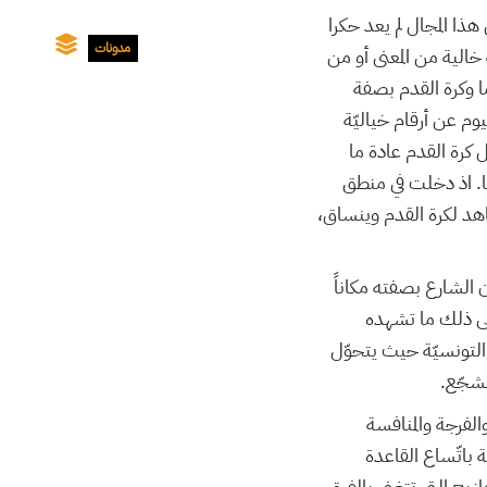
هذا المجال لم يعد حكرا
مدونات
خالية من المعنى أو من
ما وكرة القدم بصفة
وم عن أرقام خياليّة
ل كرة القدم عادة ما
تها. اذ دخلت في منطق
اهد لكرة القدم وينساق،
ون الشارع بصفته مكاناً
على ذلك ما تشهده
 التونسيّة حيث يتحوّل
مشجّع.
والفرجة والمنافسة
 باتّساع القاعدة
هازيج التي تتغنى بالفرق