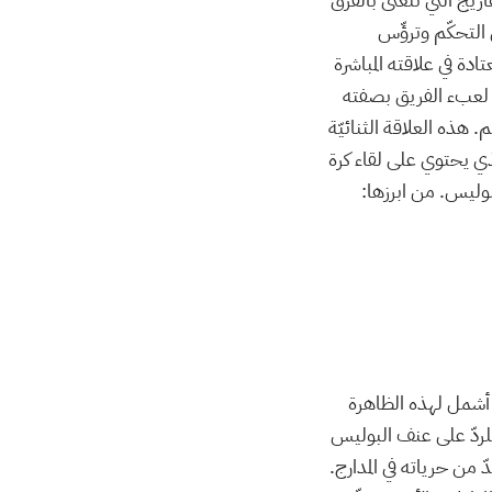
 التحكّم وترؤّس
دة في علاقته المباشرة
ا لعبء الفريق بصفته
هذه العلاقة الثنائيّة
لذي يحتوي على لقاء كرة
وليس. من ابرزها:
ة أشمل لهذه الظاهرة
للردّ على عنف البوليس
من حرياته في المدارج.