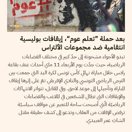
بعد حملة ”تعلم عوم“، إيقافات بوليسية
انتقامية ضد مجموعات الألتراس
تبدو الأجواء مشحونة إلى حدّ كبير في مختلف الفضاءات
الرياضية، حيث جدّت يوم الأربعاء 11 ماي أحداث عنف بقاعة
رادس خلال مباراة نهائي كأس تونس لكرة اليد التي جمعت بين
الترجي الرياضي التونسي والنادي الإفريقي تمّ على إثرها إيقاف
المباراة وتأجيلها إلى موعد لاحق. وفي المقابل، تتواتر الانتهاكات
والإيقافات التي تطال المشجّعين في الملاعب والفضاءات
الرياضيّة الّتي أصبحت ساحة للتعبير عن مواقف سياسيّة
ترفض الإفلات من العقاب وتدعو إلى كشف حقيقة مقتل
الشابّ عمر العبيدي.