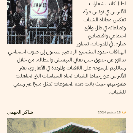
لطالما كانت شعارات
الألتراس في تونس مرآة
تعكس معاناة الشباب
وتطلعاته في ظل واقع
اجتماعي واقتصادي
متأزم. في المدرجات، تتجاوز
الهتافات حدود التشجيع الرياضي لتتحول إلى صوت احتجاجي
يدافع عن حقوق جيل يعاني التهميش والبطالة. من خلال
رسائلهم المرسومة على اللافتات والمرددة في الأهازيج، يعبّر
الألتراس عن إحباط الشباب تجاه السياسات التي تجاهلت
طموحهم، حيث باتت هذه المجموعات تمثل منبرًا غير رسمي
للشباب.
13
سبتمبر
2024
شاكر الجهمي