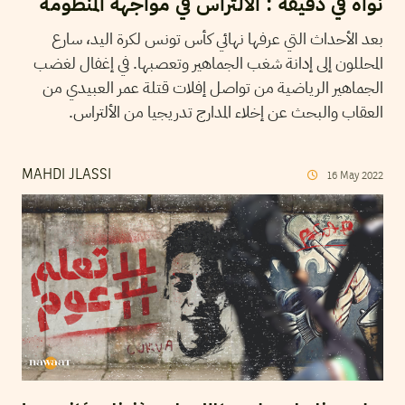
نواة في دقيقة : الألتراس في مواجهة المنظومة
بعد الأحداث التي عرفها نهائي كأس تونس لكرة اليد، سارع
المحللون إلى إدانة شغب الجماهير وتعصبها. في إغفال لغضب
الجماهير الرياضية من تواصل إفلات قتلة عمر العبيدي من
العقاب والبحث عن إخلاء المدارج تدريجيا من الألتراس.
MAHDI JLASSI
16
May
2022