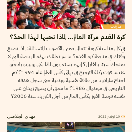
كرة القدم مرآة العالم… لماذا نحبها لهذا الحدّ؟
في كل مناسبة كروية تتعالى بعض الأصوات المتسائلة: لماذا تضيع
وقتك في متابعة كرة القدم؟ ما سر تعلقك بهذه الرياضة التي لا
تمنحك شيئا بالمقابل؟ إنهم يستغربون لماذا بكى روبيرتو بادجيو
عندما فوّت ركلة الترجيح في نهائي كأس العالم عام 1994؟ كم
احتاج مارادونا من طاقة نفسية وبدنية حتى سجل هدفه
التاريخي في مونديال 1986؟ ما معنى أن يضيع زيدان على
نفسه فرصة الفوز بكأس العالم من أجل الكبرياء سنة 2006؟
10
نوفمبر
2022
مهدي الجلاصي