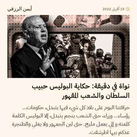
15
أفريل
2022
أيمن الرزقي
نواة في دقيقة: حكاية البوليس حبيب
السلطان والشعب المقهور
خرافتنا اليوم على بلاد كل شيء فيها يتبدل، حكومات…
رؤساء… وزراء، حتى الشعب ينجم يتبدل، إلا البوليس الكلمة
كلمته و إلي يعمل مليح. حتى لين الجمهور ولا يغلي والطنجرة
عدكم بيها اطرشقت.