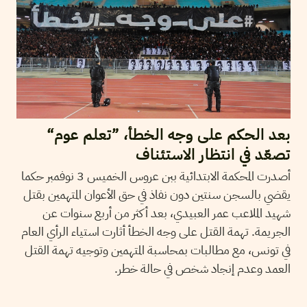
بعد الحكم على وجه الخطأ، ”تعلم عوم“
تصعّد في انتظار الاستئناف
أصدرت المحكمة الابتدائية ببن عروس الخميس 3 نوفمبر حكما
يقضي بالسجن سنتين دون نفاذ في حق الأعوان المتهمين بقتل
شهيد الملاعب عمر العبيدي، بعد أكثر من أربع سنوات عن
الجريمة. تهمة القتل على وجه الخطأ أثارت استياء الرأي العام
في تونس، مع مطالبات بمحاسبة المتهمين وتوجيه تهمة القتل
العمد وعدم إنجاد شخص في حالة خطر.