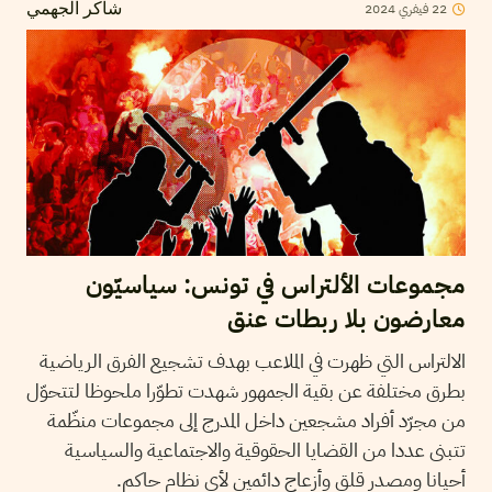
22
فيفري
2024
شاكر الجهمي
مجموعات الألتراس في تونس: سياسيّون
معارضون بلا ربطات عنق
الالتراس التي ظھرت في الملاعب بھدف تشجیع الفرق الریاضیة
بطرق مختلفة عن بقیة الجمھور شھدت تطوّرا ملحوظا لتتحوّل
من مجرّد أفراد مشجعین داخل المدرج إلى مجموعات منظّمة
تتبنى عددا من القضايا الحقوقية والاجتماعية والسياسية
أحيانا ومصدر قلق وأزعاج دائمين لأي نظام حاكم.