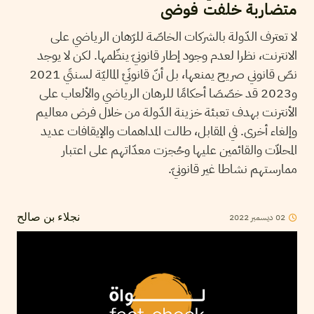
متضاربة خلفت فوضى
لا تعترف الدّولة بالشركات الخاصّة للرّهان الرياضي على
الانترنت، نظرا لعدم وجود إطار قانونيّ ينظّمها. لكن لا يوجد
نصّ قانوني صريح يمنعها، بل أنّ قانونَيْ الماليّة لسنتَي 2021
و2023 قد خصّصَا أحكامًا للرهان الرياضي والألعاب على
الأنترنت بهدف تعبئة خزينة الدّولة من خلال فرض معاليم
وإلغاء أخرى. في المقابل، طالت المداهمات والإيقافات عديد
المحلاّت والقائمين عليها وحُجزت معدّاتهم على اعتبار
ممارستهم نشاطا غير قانونيّ.
02
ديسمبر
2022
نجلاء بن صالح