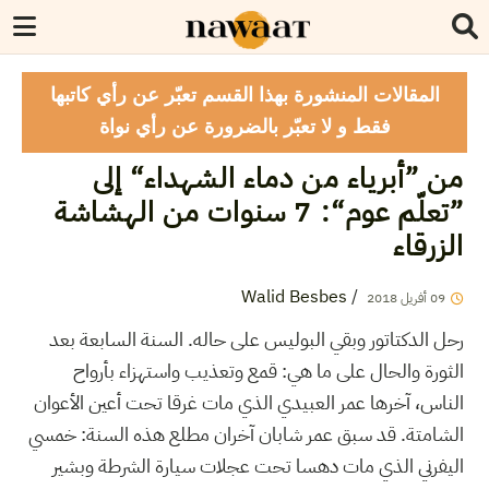
المقالات المنشورة بهذا القسم تعبّر عن رأي كاتبها
فقط و لا تعبّر بالضرورة عن رأي نواة
من ”أبرياء من دماء الشهداء“ إلى
”تعلّم عوم“: 7 سنوات من الهشاشة
الزرقاء
Walid Besbes
/
09
أفريل
2018
رحل الدكتاتور وبقي البوليس على حاله. السنة السابعة بعد
الثورة والحال على ما هي: قمع وتعذيب واستهزاء بأرواح
الناس، آخرها عمر العبيدي الذي مات غرقا تحت أعين الأعوان
الشامتة. قد سبق عمر شابان آخران مطلع هذه السنة: خمسي
اليفرني الذي مات دهسا تحت عجلات سيارة الشرطة وبشير