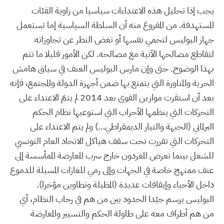
يجب إذا تحليل هذه الاعتداءات سياسيا من زاوية الفئات
المستهدفة. من المفروغ منه أن السلطة السياسية إما تستعمل
جهاز البوليس لتحمي نفسها أو تغض النظر عن تجاوزاته
لتقاطع مصالحها الآنية مع مصالحه. لكن الأمور قليلا ما تتم
بهذا الوضوح. حتى وإن مارس البوليس العنف في سياق هامش
الحرية والمناورة التي يتمتع بها ضمن أجهزة الدولة والمجتمع، فإنه
بعد أن استقرت موازين القوى بعد 2014 لم يتمّ الاعتداء على
التحركات التي ينظمها الأحزاب التي استوعبها نظام الحكم
البرلماني (الجبهة والتيار الديمقراطي…) ولم يتم الاعتداء على
التحركات التي تقررت تحت سقف هياكل الاتحاد العام التونسي
للشغل بينما تعرض المغردون خارج سرب المعارضة الممأسسة إلى
عنف ممنهج خاصة في الجهات وإلى رمي للغازات المسيلة للدموع
داخل الأحياء وإيقافات عديدة (المظيلة وتطاوين مؤخرا).
البوليس يرسم جيّدا الحدود بين من هم في رحاب النظام، أي
من هم أطراف معه على طاولة الحكم والتسيير والمعارضة