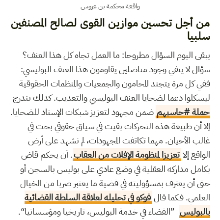
واقعة محكمة بن عروس
من أجل تحسين موازين القوى لصالح المصنفين
سلبيا
يبقى اليوم السؤال مطروحا: ما العمل تجاه كل هذا العنف؟
سؤال لا ينفي وجود مناضلين يقاومون هذا العنف البوليسي:
ففي كل مرة يتجند المحامون والجمعيات والمنظمات الحقوقية
ليشكلوا دعما لضحايا العنف البوليسي والتعذيب. كذلك تندرج
حملة #حاسبهم
ضمن مجهود لتعزيز شبكات الإسناد للضحايا.
إلا أن طبيعة هذه التحركات بقيت في سياق حقوقي بحت في
غالب الأحيان. مهما تكاتفت المجهودات، لم نشهد على أرض
الواقع إلا
تعزيزا لمنظومة الإفلات من العقاب
. أن يحكم قاض
بكامل مداركه العقلية في وضع عادي على بوليس بالسجن أو
حتى أن يعترف بمسؤوليته في قضية ما يعتبر ضربا من الخيال
العلمي. فـكما قال
فوكو في تحليله لعلاقة السلطة القضائية
بالبوليس
”القضاء في خدمة البوليس، تاريخيا ومؤسساتيا“.