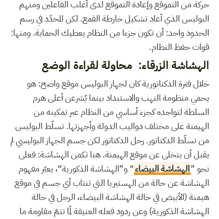
حركة من التموقع وإعادة التموقع لدى أغلب الفاعلين ومنهم
البوليس الذي أعاد تشكيل خارطة القمع. لكن المحدّد في رسم
الحدود واحد: أن تكون جزءا من النظام يعطيك الحماية. ومنها:
قوات حفظ النظام.
الهشاشة الزرقاء: محاولة لقراءة الوضع
خلال فترة الدكتاتورية كان لجهاز البوليس موقع واضح: هو
يحمي منظومة النهب والاستبداد بينما يُشرعن أعلى هرم
السلطة لتواجده كجزء أساسي من النظام عبر تمكينه من
الهيمنة على مختلف دواليب الدولة وأجهزتها. تسلّط البوليس
من تسلّط الدكتاتور. رحل الدكتاتور لكن جسم الجهاز البوليسي لم
يقبل أن يتخلى عن موقع الهيمنة. هنا تكمن الهشاشة: فعلى
نحو ”
الهشاشة البيضاء
“ و”الهشاشة الذكورية“، يعبّر مفهوم
الهشاشة عن حالة من الهستيريا التي تنتاب أي جسم في موقع
هيمنة (الأبيض في حالة الهشاشة البيضاء، الرجل في حالة
الهشاشة الذكورية) وعن ردود فعله العنيفة لمّا تتمّ مقاومة ما