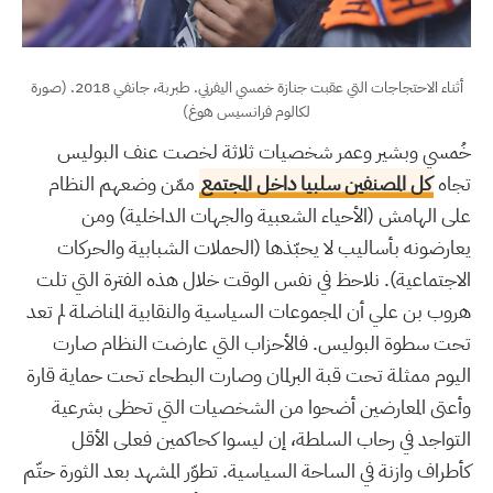
أثناء الاحتجاجات التي عقبت جنازة خمسي اليفرني. طبربة، جانفي 2018. (صورة
لكالوم فرانسيس هوغ)
خُمسي وبشير وعمر شخصيات ثلاثة لخصت عنف البوليس
تجاه
كل المصنفين سلبيا داخل المجتمع
ممّن وضعهم النظام
على الهامش (الأحياء الشعبية والجهات الداخلية) ومن
يعارضونه بأساليب لا يحبّذها (الحملات الشبابية والحركات
الاجتماعية). نلاحظ في نفس الوقت خلال هذه الفترة التي تلت
هروب بن علي أن المجموعات السياسية والنقابية المناضلة لم تعد
تحت سطوة البوليس. فالأحزاب التي عارضت النظام صارت
اليوم ممثلة تحت قبة البرلمان وصارت البطحاء تحت حماية قارة
وأعتى المعارضين أضحوا من الشخصيات التي تحظى بشرعية
التواجد في رحاب السلطة، إن ليسوا كحاكمين فعلى الأقل
كأطراف وازنة في الساحة السياسية. تطوّر المشهد بعد الثورة حتّم