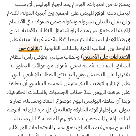
يتمتع به من امتيازات. اليوم لم يعد لجهاز البوليس أي سبب
ليحتل ذلك الموقع المهيمن على المجتمع بين أجهزة الدولة، لكنه لم
ولن يقبل بالتنازل بسهولة ودخوله ضمن صفوف باقي الأجسام
المكونة للمجتمع. من هذه الزاوية، تغوّل النقابات الأمنية يندرج
في هذا الإطار لصياغة استراتيجيا ”نقابية-عسكرية“ مبنية على
المراوحة بين المطالب المادية والمطالب القانونية (ك
قانون جزر
الاعتداءات على الأمنيين
) وخطاب سياسي يعوّض رأس النظام
السابق: النقابات الأمنية تحمي الأعوان من عواقب التجاوزات
بقدرتها على التجييش وهي التي تنتج الخطاب الإعلامي المبني
على الإبتزاز والترهيب الذي يشرعن للجسم البوليسي أن يحافظ
على موقعه المهيمن ضدّ خطاب الجمعيات والمنظمات الحقوقية.
وبما أن سلطة البوليس اليوم موضوع انتقاد ومساءلة، صار لا
يتوانى عن إظهار قوته الخارقة وتعاليه في كل مرة تتاح له الفرصة
لذلك: إذلال المشجعين عند دخولهم للملعب، قنابل مسيلة
للدموع موجهة ضد الفيراج، قمع شرس للاحتجاجات التي تقلق
راحة النظام، تواتر لحالات التعذيب ضد شباب الأحياء والحْوم