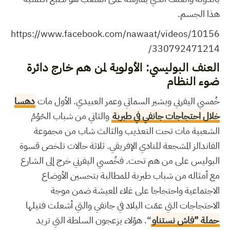
هذا الجسم.
https://www.facebook.com/nawaat/videos/10156
330792471214/
العنف البوليسي: الأولوية لمن هم خارج دائرة
ضوء النظام
خُمسي اليفرني وبشير السماتي وعمر العبيدي. الأول مات
دهسا
خلال احتجاجات جانفي في طبربة
والثاني من شباب الحْوُمْ
الشعبية مات تحت التعذيب والثالث شاب من مجموعة
الفاندالز المشجعة للنادي الإفريقي. ثلاثة حالات تلخص قسوة
البوليس على من هم تحت. فخُمسي اليفرني خرج إلى الشارع
مع أمثاله من شباب طبربة للمطالبة بتحسين الأوضاع
الاجتماعية واحتجاجا على غلاء المعيشة ضمن موجة
الاحتجاجات التي عمّت البلاد في جانفي والتي أشعلت فتيلها
حملة ”فاش نستناو
“. هؤلاء يزعجون السلطة التي تريد