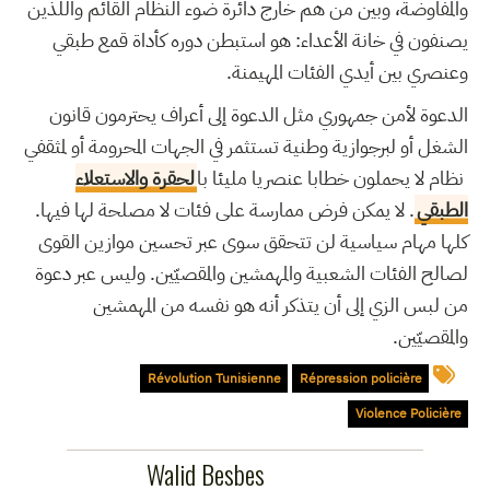
والمفاوضة، وبين من هم خارج دائرة ضوء النظام القائم واللذين
يصنفون في خانة الأعداء: هو استبطن دوره كأداة قمع طبقي
وعنصري بين أيدي الفئات المهيمنة.
الدعوة لأمن جمهوري مثل الدعوة إلى أعراف يحترمون قانون
الشغل أو لبرجوازية وطنية تستثمر في الجهات المحرومة أو لمثقفي
نظام لا يحملون خطابا عنصريا مليئا با
لحقرة والاستعلاء
الطبقي
. لا يمكن فرض ممارسة على فئات لا مصلحة لها فيها.
كلها مهام سياسية لن تتحقق سوى عبر تحسين موازين القوى
لصالح الفئات الشعبية والمهمشين والمقصيّين. وليس عبر دعوة
من لبس الزي إلى أن يتذكر أنه هو نفسه من المهمشين
والمقصيّين.
Révolution Tunisienne
Répression policière
Violence Policière
Walid Besbes