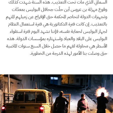
السماتي الذي مات تحت التعذيب. هذه السنة شهدت كذلك
وقوع مهزلة بن عروس أين حلّت جحافل البوليس بمعدّات
وتجهيزات الدولة لتحاصر المحكمة حتى الإفراج عن زميلهم المتهم
بالتعذيب. إن كانت فترة الدكتاتورية هي فترة استعمال النظام
لجهاز البوليس لحماية نفسه، فإننا نشهد اليوم فترة استقواء
البوليس على البلاد والعباد واستهتاره بمؤسسات الدولة. هذه
الأسطر هي محاولة لفهم ما حصل خلال السبع سنوات الماضية
حتى وصلت بنا الأمور لهذه الدرجة من الخطورة.