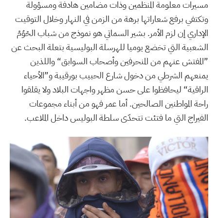
مسيرات معلومة المنظمين وذات مضامين هادفة ومسؤولة
وتكتفي برفع شعاراتها برهة من الزمن في النهار وخلال التوقيت
الإداري إن لزم الأمر. بشير السماتي هو نموذج من شباب الحْوُمْ
الشعبية التي تخضع يوميا للهرسلة البوليسية بتعلة البحث عن
”المفتش عنهم من المنحرفين وأصحاب السوابق“ واللذين
يمنعهم الشرطي من دخول شارع الحبيب بورقيبة و”الأحياء
الراقية“ ليحافظوا على حسن مظهر واجهات البلاد ولا يقلقوا
راحة المواطنين الصالحين. أما عمر فهو من أبناء مجموعات
الفيراج التي ما فتئت تتحدّى سلطة البوليس داخل الملاعب.