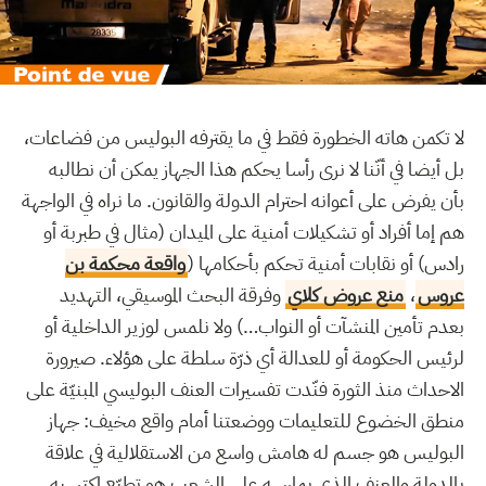
لا تكمن هاته الخطورة فقط في ما يقترفه البوليس من فضاعات،
بل أيضا في أنّنا لا نرى رأسا يحكم هذا الجهاز يمكن أن نطالبه
بأن يفرض على أعوانه احترام الدولة والقانون. ما نراه في الواجهة
هم إما أفراد أو تشكيلات أمنية على الميدان (مثال في طبربة أو
رادس) أو نقابات أمنية تحكم بأحكامها (
واقعة محكمة بن
عروس
،
منع عروض كلاي
وفرقة البحث الموسيقي، التهديد
بعدم تأمين المنشآت أو النواب…) ولا نلمس لوزير الداخلية أو
لرئيس الحكومة أو للعدالة أي ذرّة سلطة على هؤلاء. صيرورة
الاحداث منذ الثورة فنّدت تفسيرات العنف البوليسي المبنيّة على
منطق الخضوع للتعليمات ووضعتنا أمام واقع مخيف: جهاز
البوليس هو جسم له هامش واسع من الاستقلالية في علاقة
بالدولة والعنف الذي يمارسه على الشعب هو تطبّع اكتسبه