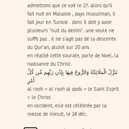
admettons que se soit le 27. alors qu’il
fait nuit en Malaisie , pays musulman, il
fait jour en Tunisie . donc il doit y avoir
plusieurs “nuit du destin”. une seule ne
suffit pas . il ne s’agit pas de la descente
du Qur’an, plutot sur 20 ans.
en réalité cette sourate, parle de Noel, la
naissance du Christ.
تَنَزَّلُ الْمَلَائِكَةُ وَالرُّوحُ فِيهَا بِإِذْنِ رَبِّهِم مِّن كُلِّ
أَمْرٍ
al rooh = al rooh al qods = le Saint Esprit
= le Christ.
en occident, elle est célébrée par la
messe de minuit, le 24 déc.