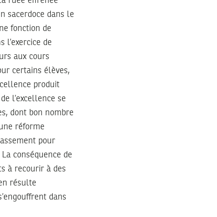
la ruée effrénée
 un sacerdoce dans le
une fonction de
s l’exercice de
ours aux cours
our certains élèves,
xcellence produit
de l’excellence se
ites, dont bon nombre
, une réforme
classement pour
. La conséquence de
ts à recourir à des
 en résulte
s’engouffrent dans