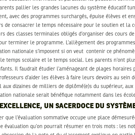
arents pallier les grandes lacunes du système éducatif tun
nt, avec des programmes surchargés, épuise élèves et en
 de consacrer le temps nécessaire pour le soutien et la con
urs des classes terminales obligés d’organiser des cours d
pour terminer le programme. L’allègement des programmes e
cation nationale s’imposent si on veut contenir ce phénomè
 le temps scolaire et le temps social. Les parents n’ont pl
fants. Il faudrait étudier l’aménageant de plages horaires
professeurs d’aider les élèves à faire leurs devoirs au sein
el aux dizaines de milliers de diplômé(e)s du supérieur, aux 
ucation nationale serait bénéfique notamment dans les écol
L’EXCELLENCE, UN SACERDOCE DU SYSTÈM
ter que l’évaluation sommative occupe une place démesuré
ne évaluation qu’on pourrait résumer en trois mots : les no