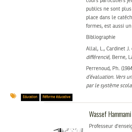
cours particuliers j
publics ne sont plus
place dans le catéch
formes, est aussi un
Bibliographie
Allal, L., Cardinet J.
différencié
, Berne, L
Perrenoud, Ph. (198
d’évaluation. Vers un
par le système scola
Education
Réforme éducative
Wassef Hammami
Professeur d'ensei