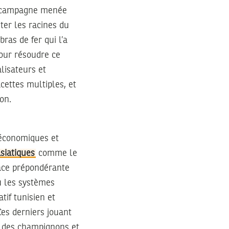
te campagne menée
iter les racines du
as de fer qui l’a
pour résoudre ce
lisateurs et
cettes multiples, et
on.
 économiques et
siatiques
comme le
lace prépondérante
ù les systèmes
if tunisien et
Ces derniers jouant
e des champignons et