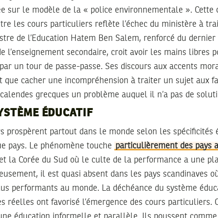
uée sur le modèle de la « police environnementale ». Cet
re les cours particuliers reflète l’échec du ministère à tra
tre de l’Education Hatem Ben Salem, renforcé du dernier br
e l’enseignement secondaire, croit avoir les mains libres 
ar un tour de passe-passe. Ses discours aux accents mora
nt que cacher une incompréhension à traiter un sujet aux fa
 calendes grecques un problème auquel il n’a pas de soluti
SYSTÈME ÉDUCATIF
rs prospèrent partout dans le monde selon les spécificités
que pays. Le phénomène touche
particulièrement des pays a
 et la Corée du Sud où le culte de la performance a une p
ieusement, il est quasi absent dans les pays scandinaves o
plus performants au monde. La déchéance du système éducat
s réelles ont favorisé l’émergence des cours particuliers. 
’une éducation informelle et parallèle. Ils poussent comm