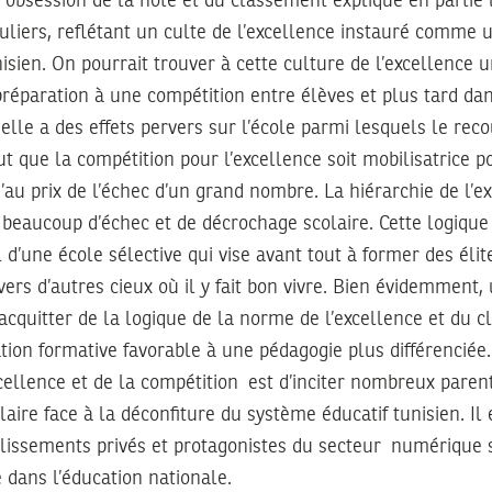
 obsession de la note et du classement explique en partie 
culiers, reflétant un culte de l’excellence instauré comme
isien. On pourrait trouver à cette culture de l’excellence 
 préparation à une compétition entre élèves et plus tard dan
 elle a des effets pervers sur l’école parmi lesquels le rec
eut que la compétition pour l’excellence soit mobilisatrice p
u’au prix de l’échec d’un grand nombre. La hiérarchie de l’e
 beaucoup d’échec et de décrochage scolaire. Cette logique 
il d’une école sélective qui vise avant tout à former des él
 vers d’autres cieux où il y fait bon vivre. Bien évidemment
’acquitter de la logique de la norme de l’excellence et du 
tion formative favorable à une pédagogie plus différenciée
xcellence et de la compétition est d’inciter nombreux paren
laire face à la déconfiture du système éducatif tunisien. Il
blissements privés et protagonistes du secteur numérique 
 dans l’éducation nationale.