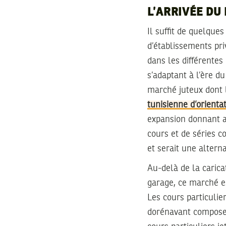
L’ARRIVÉE DU
Il suffit de quelque
d’établissements priv
dans les différentes
s’adaptant à l’ère d
marché juteux dont l
tunisienne d’orient
expansion donnant ac
cours et de séries c
et serait une altern
Au-delà de la carica
garage, ce marché es
Les cours particulie
dorénavant composer