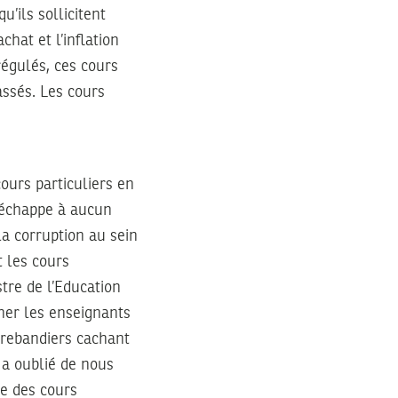
’ils sollicitent
hat et l’inflation
régulés, ces cours
assés. Les cours
cours particuliers en
n’échappe à aucun
 la corruption au sein
t les cours
stre de l’Education
er les enseignants
trebandiers cachant
 a oublié de nous
ce des cours