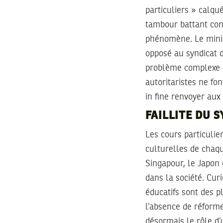
particuliers » calq
tambour battant cont
phénomène. Le minis
opposé au syndicat d
problème complexe p
autoritaristes ne fo
in fine renvoyer aux
FAILLITE DU 
Les cours particulie
culturelles de cha
Singapour, le Japon
dans la société. Cur
éducatifs sont des 
l’absence de réforme
désormais le rôle d