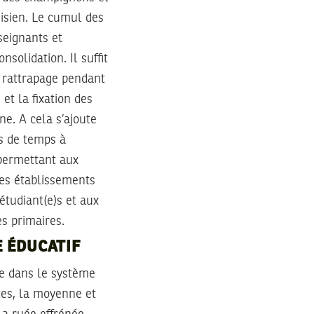
isien. Le cumul des
seignants et
solidation. Il suffit
e rattrapage pendant
t la fixation des
ne. A cela s’ajoute
us de temps à
 permettant aux
 des établissements
étudiant(e)s et aux
es primaires.
E ÉDUCATIF
e dans le système
tes, la moyenne et