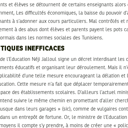
ts et élèves se détournent de certains enseignants alors qu
mment, Les difficultés économiques, la baisse du pouvoir d’ac
ants à s’adonner aux cours particuliers. Mal contrôlés et 
ement à des abus dont élèves et parents payent les pots c
sormais dans les normes sociales des Tunisiens.
TIQUES INEFFICACES
de l’Education Néji Jalloul signe un décret interdisant les 
ements éducatifs et organisant leur déroulement. Mais il 
napplicabilité d’une telle mesure encourageant la délation et
ucation. Cette mesure n’a fait que déplacer temporairemen
space des établissements scolaires. D’ailleurs l’actuel mini
tend suivre le même chemin en promettant d’aller cherch
 jusque dans leurs garages » (sic), comme de vulgaires con
ans un entrepôt de fortune. Or, le ministre de l’Education
moyens il compte s’y prendre, à moins de créer une « poli