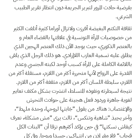
بفرضية حادث المرور لتبرير الجريمة دون انتظار تقرير الطبيب
الشرعي.
ثقافة التكتم البغيضة أفرزت ولاتزال أوراما كثيرة أتلفت الكثير
من خصوصيات المرأة التونسية في علاقتها بالفضاء العام و
بالعنصر الذكوري، حيث يوجد الآن ذلك العنصر الهجين الذي
يطلق عليه تسمية العازب اللاإرادي. هو ذلك الرجل الذي يلقى
باللائمة الكاملة على المرأة كسبب أوحد لكبته الجنسي وعدم
القدرة على الزواج لأنها متحررة أكثر من اللازم، مستقلة أكثر من
اللازم، سليطة اللسان أكثر من اللازم، مثقفة أكثر من اللازم.
نتيجة لسيطرته ونفوذه المتسلط، انتشرت بشكل مكثف تعابير
لغوية جاهزة وردود فعل هجينة على حوادث التحرش
والإغتصاب: هناك من يقول ”جَابتها لروحها، وحدة ملهط“،
وآخر يحبذ ”شاهية وتنكس“، ثالث يرى ”مش مشكلة، نعرف
كيفاش نسكتها“ في حين يؤكد أكثرهم نزقا أن ”البنات الكل
قحاب“ فلا مفر إذن من انتهاكهن جسدا وروحا. وفي كل