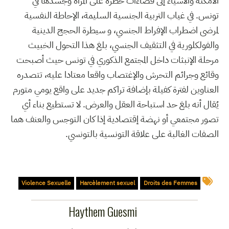
الأمكنة والأشياء إلى فضاءات خطرة على المرأة وجسدها في
تونس. في غياب التربية الجنسية السليمة، الإحاطة النفسية
لمرضى اضطراب الإفراط الجنسي، و سيطرة الحجج الدينية
والفولكلورية في التثقيف الجنسي، بلغ هذا التحول الخبيث
مرحلة الإنبثات داخل المجتمع الذكوري في تونس حيث أصبحت
وقائع وجرائم التحرش والإغتصاب واقعا معتادا عليه، تتصدره
العناوين لفترة كفيلة بإضافة تراكم جديد على واقع يومي متورم
يُقال أنه بلغ حد استباحة العقل والعرض. لا تستطيع بناء أي
تصور مجتمعي أو نهضة إقتصادية إذا كان التوجس والعنف هما
الصفات الغالبة على علاقة التونسية بالتونسي.
Violence Sexuelle
Harcèlement sexuel
Droits des Femmes
Haythem Guesmi