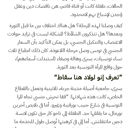
الحالات، طفلة كانت أو فتاة قاصر، هن ناقصات دين وعقل
وُجدن لإشباع نهم لامحدود.
كيف وصلنا لهذه المرحلة؟ هل هناك اختلاف بين ما قبل الثورة
وبعدها؟ هل تتذكرون الشلاّط؟ المشكلة ليست في تزايد حوادث
الاغتصاب والتنكيل الجنسي، بل يمكن التأكيد بأن السعار
الجنسي في تونس وصل مرحلة اللاعودة. كان ذلك انطباع ثلاث
نساء تونسيات، يسرى وهالة وصفاء (استبدلت أسماءهم)،
حول واقع المرأة التونسية بعد الثورة.
”تعرف إنو لولاد هنا سقاط“
يسرى، جامعية أصيلة مدينة جربة، ثلاثينية وتعمل بالقطاع
الخاص، كانت هذه شهادتها: ”فمّا تحرش جنسي تجاه المرا
التونسية في شارع حبيب بورقيبة وغِيرو. أما في بلايص أخرين
نورمال، ما يقلقها حد. الطفلة إلي تاخو كار حتى تكون لابسة
دجين ماتتفلتش. أما إلي في كرهبتها تُوصل طول للخدمة ما