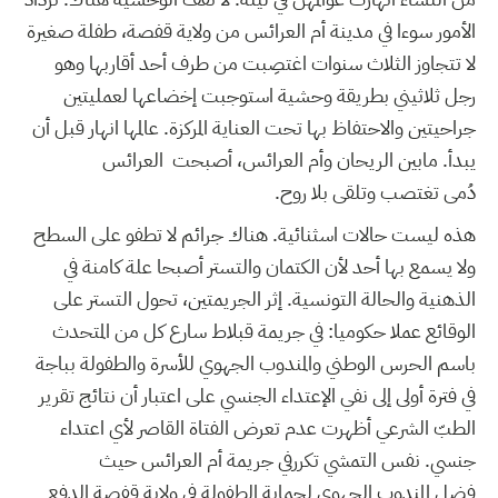
الأمور سوءا في مدينة أم العرائس من ولاية قفصة، طفلة صغيرة
لا تتجاوز الثلاث سنوات اغتصِبت من طرف أحد أقاربها وهو
رجل ثلاثيني بطريقة وحشية استوجبت إخضاعها لعمليتين
جراحيتين والاحتفاظ بها تحت العناية المركزة. عالمها انهار قبل أن
يبدأ. مابين الريحان وأم العرائس، أصبحت العرائس
دُمى تغتصب وتلقى بلا روح.
هذه ليست حالات اسثنائية. هناك جرائم لا تطفو على السطح
ولا يسمع بها أحد لأن الكتمان والتستر أصبحا علة كامنة في
الذهنية والحالة التونسية. إثر الجريمتين، تحول التستر على
الوقائع عملا حكوميا: في جريمة قبلاط سارع كل من المتحدث
باسم الحرس الوطني والمندوب الجهوي للأسرة والطفولة بباجة
في فترة أولى إلى نفي الإعتداء الجنسي على اعتبار أن نتائج تقرير
الطبّ الشرعي أظهرت عدم تعرض الفتاة القاصر لأي اعتداء
جنسي. نفس التمشي تكررفي جريمة أم العرائس حيث
فضل المندوب الجهوي لحماية الطفولة في ولاية قفصة الدفع