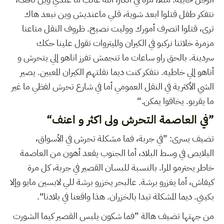
نتفكر طفل قتلوا ابعد شوية، قلي ماعنديش وين نبعد هاك
ترى، قتلوا اتصرف أمورك ووليت نصيح. ظروف النقل متاعنا
مزمرة خلاتنا نركبو في الكيران والميتروات تقول علينا حكك
سردينة. بالحق راو ساعات ما تنجمش تفرز اناهو إلي يتحرش و
أناهو إلي خاطيه. نتفكر كنت ديما نفلتهم الكيران المعبين. يصير
الشي الأكثرية في النقل العمومي أما في شارع تحرش لفظي ما غير
ما يقربو. يخافوا يمكن.“
”في العاصمة التحرش ولى اكثر و اعنف“
تضيف يسرى: ”في جربة، فما مشكلة تحرش في الأسواق،
البلايص في وسط البلاد، أما الجنوب يقعد أهون من العاصمة
خاطر يحترمو المرا. بالنسبة للبسان القصير في جربة، كل مرة
كيفاش، أما يغزرو برشة. عالبحر يخزرو برشة للي لابسين مايو وإلا
بكيني. ديما المشكلة تبدا بالخزران. هذا واقعنا في بلادنا“.
من جهتها تضيف هالة ”فما شكون يلبس القصير كيما الشورت