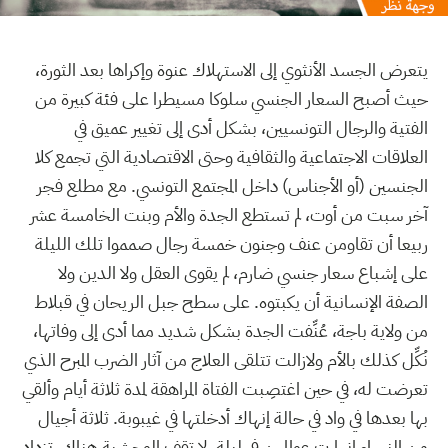
يتعرض الجسد الأنثوي إلى الاستهلاك عنوة وإكراها بعد الثورة،
حيث أصبح السعار الجنسي سلوكا مسيطرا على فئة كبيرة من
الفتية والرجال التونسيين، بشكل أدى إلى تغيير عميق في
العلاقات الاجتماعية والثقافية وحتى الاقتصادية التي تجمع كلا
الجنسين (أو الأجناس) داخل المجتمع التونسي. مع مطلع فجر
آخر سبت من أوت، لم تستطع الجدة والأم وبنت الخامسة عشر
ربيعا أن تقاومن عنف وجنون خمسة رجال صمموا تلك الليلة
على إشباع سعار جنسي ضارم، لم يقوى العقل ولا الدين ولا
الصفة الإنسانية أن يكبتوه. على سطح جبل الريحان في قبلاط
من ولاية باجة، عُنِّفت الجدة بشكل شديد مما أدى إلى وفاتها،
نُكِّل كذلك بالأم ولازالت تتلقى العلاج من آثار الضرب المبرح الذي
تعرضت له، في حين اغتصِبت الفتاة المراهقة لمدة ثلاثة أيام وألقي
بها بعدها في واد في حالة إنهاك أدخلتها في غيبوبة. ثلاثة أجيال
من النساء انهارت عوالمهن في ليلة. لا تقف الوحشية هناك. تزداد