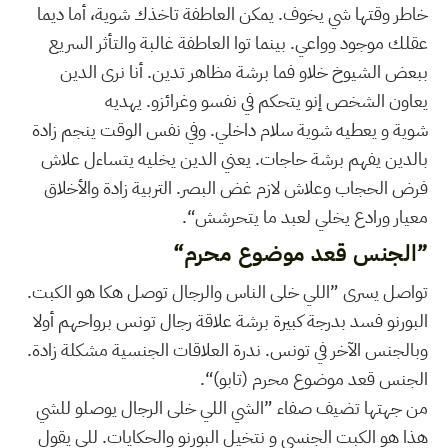
خاطر وقتها شي يخوف. يمكن العاطفة تاخذك شوية، أما ديما
عقلك موجود وواعي. بينما توا العاطفة غالبة والتأثر السريع
ببعض الشيوخ خلاو فما برشة مظاهر تدين. أنا نرى الدين
يعاون الشخص إنو يتحكم في نفسو وغرائزو. يهديه
شوية و يعطيه شوية سلام داخلي. وفي نفس الوقت ينجم زادة
بالدين يفهم برشة حاجات. يعني الدين يخليه يتساءل علاش
فرض الحجاب وعلاش لازم غض البصر. التربية زادة والأخلاق
معيار ورادع يخلي لعبد ما يتحرشش“.
”الجنس قعد موضوع محرم“
تواصل يسرى ”اللي خلى الناس والرجال توصل هكا هو الكبت.
البورنو فسد بدرجة كبيرة برشة علاقة رجال تونس برواحهم أولا
وبالجنس الآخر في تونس. ندرة العلاقات الجنسية مشكلة زادة.
الجنس قعد موضوع محرم (تابو)“.
من جهتها تضيف صفاء ”الشي اللي خلى الرجال يوصلو للشي
هذا هو الكبت الجنسي و نتخيل البورنو والحكايات. للي يقول