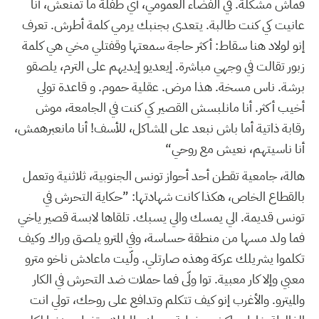
فماش مشكلة. في الفضاء العمومي، أي طفلة ما تمنعش، أنا
عانيت كي كنت طالبة. يتعدى بجنبك يرمي كلمة أطرش. تعرف
إنو لولاد هنا سقاط: أكثر حاجة سمعتها وقفتلي مخي هي كلمة
زبور تقالت في وجهي مباشرة. إيعديو إيديهم على الترم، يلصقو
برشة. ناس مسخة. هذا مرض. عقلية حموم. و قاعدة تولي
أخيب أكثر. أنا مانلبسش القصير كي كنت في الجامعة، موش
رقابة ذاتية أما باش نبعد على المشاكل، للأسف! أنا مانعبرهمش،
أنا ناسيتهم، نعيش مع روحي“
هالة، جامعية تقطن أحد أحواز تونس الجنوبية، ثلاثنية وتعمل
بالقطاع الخاص، هكذا كانت شهادتها: ”حكاية التحرش في
تونس قديمة. الي يمسك والي يسبك. تلقاها لابسة قصير ياخي
فما ولد مسها من منطقة حساسة، وفي المترو يلصق وراك وكيف
تكلموا يشريلك عركة وهذه صارتلي. ولّيت ماعادش ناخو مترو
معبي وإلا كار معبية. توا ولّى فما حملات ضد التحرش في الكار
والميترو. والأغرب إنو كيف تتكلم وتدافع على روحك، تولي انت