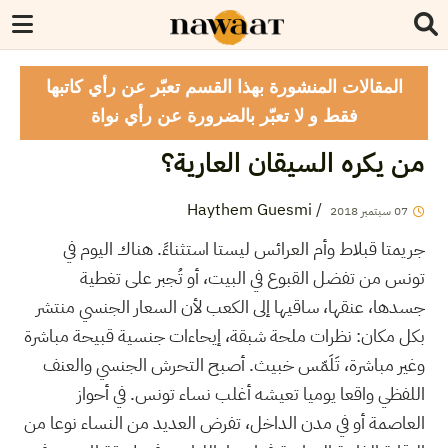
المقالات المنشورة بهذا القسم تعبّر عن رأي كاتبها
فقط و لا تعبّر بالضرورة عن رأي نواة
من يكره السيقان العارية؟
Haythem Guesmi
/
07
سبتمبر
2018
جريمتا قبلاط وأم العرائس ليستا استثناءً. هناك اليوم في
تونس من تفضل القبوع في البيت، أو تُجبر على تغطية
جسدها، عنقها، ساقيها إلى الكعب لأن السعار الجنسي منتشر
بكل مكان: نظرات ملحة شبقة، إيحاءات جنسية قبيحة مباشرة
وغير مباشرة، تَلَمّس خبيث. أصبح التحرش الجنسي والعنف
اللفظي واقعا يوميا تعيشه أغلب نساء تونس. في أحواز
العاصمة أو في مدن الداخل، تفرض العديد من النساء نوعا من