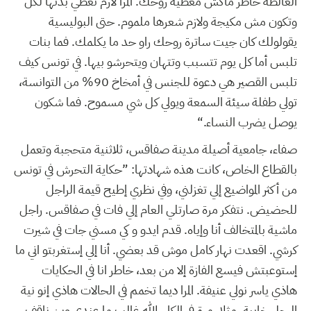
الغالطة خاطر ماكش مغطية روحك. المرا لازم تغطي بدنها لكل
وتكون مش مكيجة ولازم شعرها ملموم. حتى البوليسية
يقولولك كان جيت ساترة روحك راو حد ما يكلمك. فما بنات
تلبس أما كل يوم تتسبب وتتهان ويتحرشو بيها. في تونس كيف
تلبس القصير هي دعوة للجنس في أمخاخ 90% من التوانسة،
تولي طفلة سيئة السمعة ويولي كل شي مسموح. فما شكون
يوصل يضرب النساء.“
صفاء، جامعية أصيلة مدينة صفاقس، ثلاثنية متحجبة وتعمل
بالقطاع الخاص، كانت هذه شهادتها: ”حكاية التحرش في تونس
من أكثر المواضيع إلي تغزلني، وفي نظري إطيح قيمة الراجل
للحضيض. نتفكر مرة صارتلي العام إلي فات في صفاقس. راجل
ماشية بالمتخالف أنا وإياه. قدم ايدو و كي مسني جات في شيرت
كرشي. اقعدت نهار كامل موش قد بعضي. أنا إلي إستغربتو اني ما
إستوعبتش فيسع الفازة إلا من بعد، خاطر انا في الحكايات
هاذي ياسر نولي عنيفة. المرا ديما تخمم في الحالات هاذي إنو نية
الرجل خايبة. مثلا، مرة في الكار، الله غالب ما عندي وين ناقف،