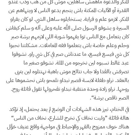
المنكر والدعوة ماهمش ساهلين، موش كل من هب ودب عندو
القدرة أو الآليات الممكنة باش ينجم يدعو الناس لا وينهاهم عن
المنكر. لازمو علم و قراية. يستخايلوه ساهل الشي. لو كان يقراو
السيرة و يشوفو الرسول صلى الله عليه وعلى آله و سلم كيفاش
كان يتعامل مع الناس توا يفهموا شوية اللي لازمهم برشة صبر
وحلم وعلم خاصة باش يتعلموا فقه المعاملات. مشكلتنا نحبوا
كل شي فيسع فيسع، ما عندناش صبر في كل شي راو. نشوفوا
عبد غالط نسبوه لين نخرجوه من الملة. نشوفو صغير ما
تصرفش بالڨدا ولا جاب نتائج موش باهية نهنتلوه لين يتربى
بالعقد. نراو طفلة لابسة قصير نبداو نلمحو باش نحشموها على
روحها. نراو زادة وحدة منتقبة نبداو نڨحرولها تقول ڨاتلة روح.
الصبر ناقص برشة“.
في الختام، تبرز هذه الشهادات أن الوضع لم يعد يحتمل، إذ تؤكد
هالة قائلة ”وليت نخاف كي نخرج للشارع، نخاف من الناس“
هناك خوف ممزوج بالقهر والإحباط في مواجهة واقع عنيف حَوَّل