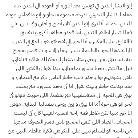
إنو انتشار الدين في تونس بعد الثورة أو العودة الى الدين جاء
معاها انتشار التحرش بدرجة محمومة نجاوبو إنو مافماش عودة
للدين، جملة. أنا نرى إنو الدين كان أصح و أمتن وقت بن علي.
فما انتشار لمظاهر التدين، أما قعدو مظاهر أكهو و تبقبيق
فالفارغ. على العكس، أنا لحق إلي لاحظتو هو تراجع في الدين.
المرا عندها الحق بالطبيعة تلبس روبا وإلا شورت قصير وتخرج
بيه. أما بيني وبين روحي مثلا ندعيلها. نحكيلك هاكم قناعاتي.
قبل ماكنتش نحط تصاور صاحباتي، نبدا نقول بالكشي اللي
باش يشوفهم توا ياخذو ذنب خاطر الناس تركز مع التصاور، و
بعد تبدلت خاطر وليت نقول انا كي نحط تصاورنا مع بعضنا
نيتي هي المحبة الي متقاسمينها مع بعضنا. اللي حبيت نقولو في
لخر انو هي حرة أما انا بيني و بين روحي نتمنالها الهداية. موش
انا خير منها لكن خاطر فمة راحة نفسية لقيتها كان كي لبست
الحجاب. العباد اللي تلقى الحجج باش تفسر التصرف متاعها
من ناحية انو المسلم ينهي على المنكر هي فكرة غالطة. النهي عن