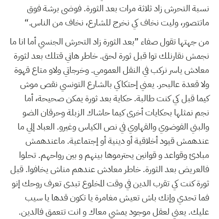
نسبة التحرش زاد ثلاثة مرات بعد الثورة. فوضى برشة فوق
ماتتصور، وليت نخاف كي نخرج للشارع، نخاف من الناس.“
من جهتها تقول صفاء ”بعد الثورة زاد التحرش الجنسي أما انا ما
نجمش نقارنلك توا قبل ثورة لحق. خاطر هاني قتلك بعد لثورة
معادش ياسر نركب في النقل العمومي. وخرجاتي ولاو متاع قهوة
ولا قعدة عالبحر. يعني إحتكاكي بالشارع التونسي نقص موش
كيما قبل كي كنت طالبة. حكاية بعد ثورة يمكن صحيحة، أما
نجم نمثلها بحكايات أخرى كيما حاشاك الزبلة وحرقان الضو
والبني الفوضوي والقهاوي في نص الكياس وغيرو. العباد إلي ما
عندهمش قيود أخلاقية أو دينية أو إجتماعية. ماعندهمش
مبادئ وقواعد و قوانين يحترموها بينهم و بين رواحهم. تحلوا
فالعريض بعد الثورة. خاطر معادش عندهم مناش يخافوا. قبل
ثورة كنت كي تقرب الدين في وقت المخلوع تبدى تعرف روحك إنو
فما تحدي وإنك باش تعيش مغامرة يا تكون قدها يا سيب
عليك. يعني لعقل موجود يمشي معاك و انت تتعمق فالدين.