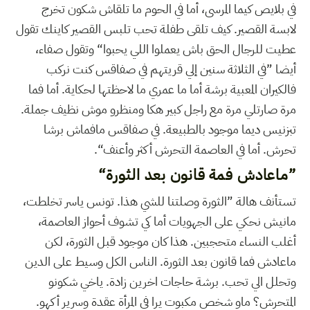
في بلايص كيما المرسى، أما في الحوم ما تلقاش شكون تخرج
لابسة القصير. كيف تلقى طفلة تحب تلبس القصير كاينك تقول
عطيت للرجال الحق باش يعملوا اللي يحبوا“ وتقول صفاء،
أيضا ”في الثلاثة سنين إلي قريتهم في صفاقس كنت نركب
فالكيران المعبية برشة أما ما عمري ما لاحظتها لحكاية. أما فما
مرة صارتلي مرة مع راجل كبير هكا ومنظرو موش نظيف جملة.
تبزنيس ديما موجود بالطبيعة. في صفاقس مافماش برشا
تحرش. أما في العاصمة التحرش أكثر وأعنف“.
”ماعادش فمة قانون بعد الثورة“
تستأنف هالة ”الثورة وصلتنا للشي هذا. تونس ياسر تخلطت،
مانيش نحكي على الجهويات أما كي تشوف أحواز العاصمة،
أغلب النساء متحجبين. هذا كان موجود قبل الثورة، لكن
ماعادش فما قانون بعد الثورة. الناس الكل وسيط على الدين
وتحلل الي تحب. برشة حاجات اخرين زادة. ياخي شكونو
المتحرش؟ ماو شخص مكبوت يرا في المرأة عقدة وسرير أكهو.