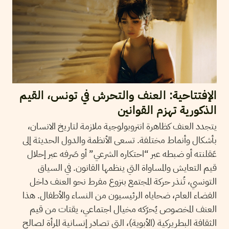
الإفتتاحية: العنف والتحرش في تونس، القيم
الذكورية تهزم القوانين
يتجدد العنف كظاهرة انتروبولوجية ملازمة لتاريخ الانسان،
بأشكال وأنماط مختلفة. تسعى الأنظمة والدول الحديثة إلى
عَقلنته أو ضبطه عبر “احتكاره الشرعي” أو صَرفه عبر إحلال
قيم التعايش والمساواة التي ينظمها القانون. في السياق
التونسي، تُنذر حركة المجتمع بنزوع مفرط نحو العنف داخل
الفضاء العام، ضحاياه الرئيسيون من النساء والأطفال. هذا
العنف المخصوص يُحرّكه مخيال اجتماعي، يقتات من قيم
الثقافة البطريركية (الأبوية)، التي تصادر إنسانية المرأة لصالح