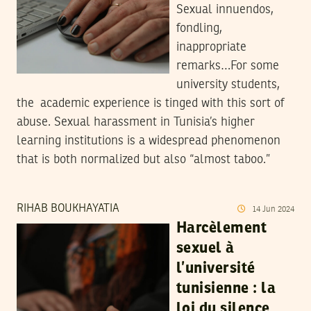
Sexual innuendos,
fondling,
inappropriate
remarks…For some
university students,
the academic experience is tinged with this sort of
abuse. Sexual harassment in Tunisia’s higher
learning institutions is a widespread phenomenon
that is both normalized but also “almost taboo.”
RIHAB BOUKHAYATIA
14
Jun
2024
Harcèlement
sexuel à
l’université
tunisienne : la
loi du silence