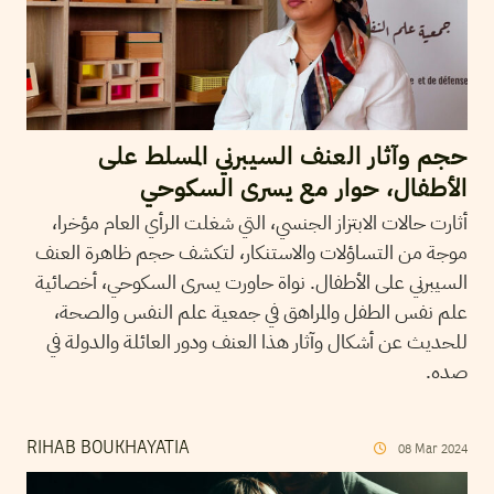
حجم وآثار العنف السيبرني المسلط على
الأطفال، حوار مع يسرى السكوحي
أثارت حالات الابتزاز الجنسي، التي شغلت الرأي العام مؤخرا،
موجة من التساؤلات والاستنكار، لتكشف حجم ظاهرة العنف
السيبرني على الأطفال. نواة حاورت يسرى السكوحي، أخصائية
علم نفس الطفل والمراهق في جمعية علم النفس والصحة،
للحديث عن أشكال وآثار هذا العنف ودور العائلة والدولة في
صده.
RIHAB BOUKHAYATIA
08
Mar
2024