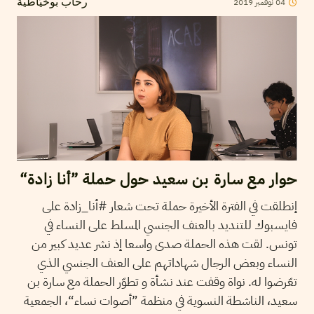
2019
نوفمبر
04
رحاب بوخيّاطية
حوار مع سارة بن سعيد حول حملة ”أنا زادة“
إنطلقت في الفترة الأخيرة حملة تحت شعار #أنا­_زادة على
فايسبوك للتنديد بالعنف الجنسي المسلط على النساء في
تونس. لقت هذه الحملة صدى واسعا إذ نشر عديد كبير من
النساء وبعض الرجال شهاداتهم على العنف الجنسي الذي
تعّرضوا له. نواة وقفت عند نشأة و تطوّر الحملة مع سارة بن
سعيد، الناشطة النسوية في منظمة ”أصوات نساء“، الجمعية