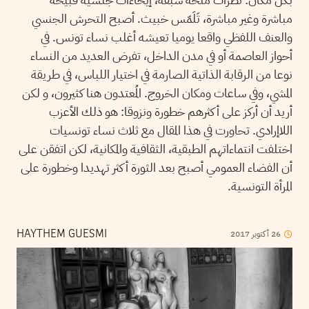
مباشرة وغير مباشرة، تَلَمّس خبيث. أصبح التحرش الجنسي
والعنف اللفظي واقعا يوميا تعيشه أغلب نساء تونس. في
أحواز العاصمة أو في مدن الداخل، تفرض العديد من النساء
نوعا من الرقابة الذاتية الصارمة في اختيار اللباس، في طريقة
المشي، وفي ساعات ومكان الخروج. المُعتدون هنا كثيرون، و لكن
أريد أن أركز على أكثرهم خطورة ونزوقا: هو ذلك الأعزب
اللاإرادي. تحاورت في هذا المقال مع ثلاث نساء تونسيات
اختلفت انتماءاتهم الطبقية، الثقافية والمكانية، لكن اتفقن على
أن الفضاء العمومي أصبح بعد الثورة أكثر تهديدا وخطورة على
المرأة التونسية.
2017
أكتوبر
26
HAYTHEM GUESMI