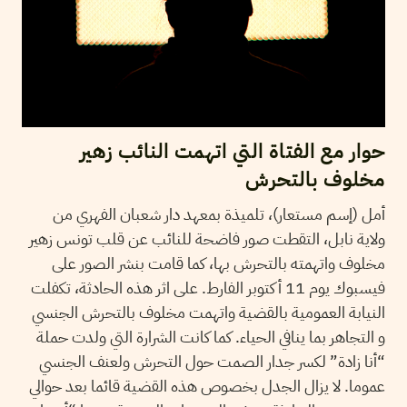
حوار مع الفتاة التي اتهمت النائب زهير
مخلوف بالتحرش
أمل (إسم مستعار)، تلميذة بمعهد دار شعبان الفهري من
ولاية نابل، التقطت صور فاضحة للنائب عن قلب تونس زهير
مخلوف واتهمته بالتحرش بها، كما قامت بنشر الصور على
فيسبوك يوم 11 أكتوبر الفارط. على اثر هذه الحادثة، تكفلت
النيابة العمومية بالقضية واتهمت مخلوف بالتحرش الجنسي
و التجاهر بما ينافي الحياء. كما كانت الشرارة التي ولدت حملة
“أنا زادة” لكسر جدار الصمت حول التحرش ولعنف الجنسي
عموما. لا يزال الجدل بخصوص هذه القضية قائما بعد حوالي