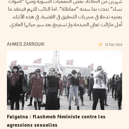
شهرين من الحادثة. بعض الجمعيات النسوية ومنها “أصوات
نساء” نددت بما سمته “مماطلة”. اما النائب المتهم فينتقد ما
يعتبره تدخلا في مجريات التحقيق في القضية. في هذه الأثناء،
أمل مازالت تعاني الصدمة ولم تسترجع بعد سير حياتها العادي.
AHMED ZARROUKI
15
Dec
2019
Falgatna : flashmob féministe contre les
agressions sexuelles