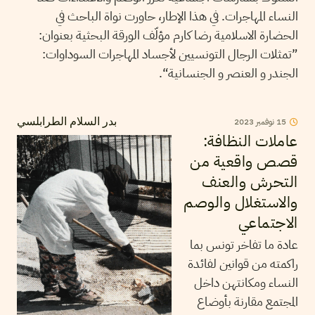
النساء المهاجرات. في هذا الإطار، حاورت نواة الباحث في
الحضارة الاسلامية رضا كارم مؤلّف الورقة البحثية بعنوان:
”تمثلات الرجال التونسيين لأجساد المهاجرات السوداوات:
الجندر و العنصر و الجنسانية“.
2023
نوفمبر
15
بدر السلام الطرابلسي
عاملات النظافة:
قصص واقعية من
التحرش والعنف
والاستغلال والوصم
الاجتماعي
عادة ما تفاخر تونس بما
راكمته من قوانين لفائدة
النساء ومكانتهن داخل
المجتمع مقارنة بأوضاع