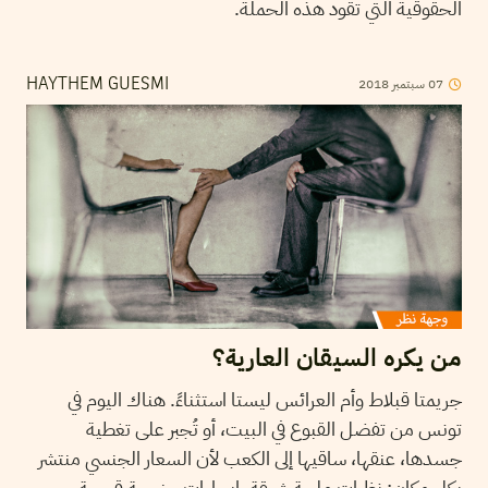
الحقوقية التي تقود هذه الحملة.
2018
سبتمبر
07
HAYTHEM GUESMI
من يكره السيقان العارية؟
جريمتا قبلاط وأم العرائس ليستا استثناءً. هناك اليوم في
تونس من تفضل القبوع في البيت، أو تُجبر على تغطية
جسدها، عنقها، ساقيها إلى الكعب لأن السعار الجنسي منتشر
بكل مكان: نظرات ملحة شبقة، إيحاءات جنسية قبيحة