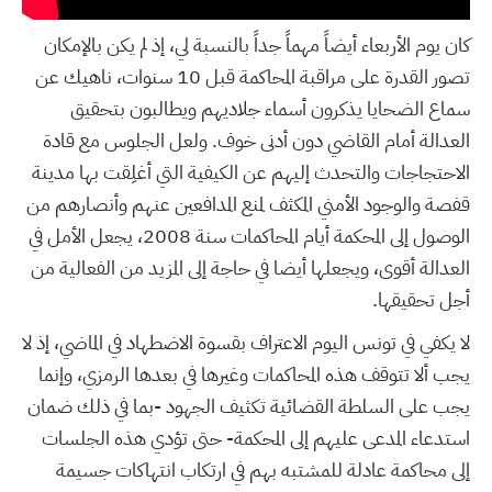
كان يوم الأربعاء أيضاً مهماً جداً بالنسبة لي، إذ لم يكن بالإمكان
تصور القدرة على مراقبة المحاكمة قبل 10 سنوات، ناهيك عن
سماع الضحايا يذكرون أسماء جلاديهم ويطالبون بتحقيق
العدالة أمام القاضي دون أدنى خوف. ولعل الجلوس مع قادة
الاحتجاجات والتحدث إليهم عن الكيفية التي أغلِقت بها مدينة
قفصة والوجود الأمني المكثف لمنع المدافعين عنهم وأنصارهم من
الوصول إلى المحكمة أيام المحاكمات سنة 2008، يجعل الأمل في
العدالة أقوى، ويجعلها أيضا في حاجة إلى المزيد من الفعالية من
أجل تحقيقها.
لا يكفي في تونس اليوم الاعتراف بقسوة الاضطهاد في الماضي، إذ لا
يجب ألا تتوقف هذه المحاكمات وغيرها في بعدها الرمزي، وإنما
يجب على السلطة القضائية تكثيف الجهود -بما في ذلك ضمان
استدعاء المدعى عليهم إلى المحكمة- حتى تؤدي هذه الجلسات
إلى محاكمة عادلة للمشتبه بهم في ارتكاب انتهاكات جسيمة