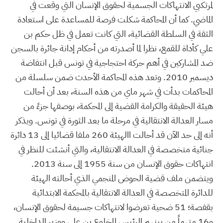
لمرتكبي الانتهاكات الجسمية لحقوق الإنسان التي وقعت في
الماضي. كما أن المحاكمة شكلت فرصة للمساعدة على استعادة
الثقة في السلطة القضائية، التي كانت تعمل في ظل حكم بن
علي كأداة للقمع، نظرا لما أصدرته من أحكام إدانة جائرة بالسجن
ضد المشاركين في أهم حركة احتجاجية في تونس قبل انتفاضة
ديسمبر 2010. وتعد هذه المحاكمة الأحدث ضمن سلسلة من
المحاكمات بدأت في شهر ماي من هذه السنة، بعد أن أحالت
هيئة الحقيقة والكرامة القضية إلى المحكمة، بوصفها جزءً من
مسار العدالة الانتقالية في مرحلة ما بعد الثورة في تونس. ويذكر
أنه إلى حد الآن قد أحالت االهيئة 260 ملفا قضائيا إلى 13 دائرة
جنائية متخصصة في العدالة الانتقالية، والتي أنشئت للنظر في
انتهاكات حقوق الإنسان من سنة 1955 إلى سنة 2013.
ويتضمن ملف قضية الحوض المنجمي الذي أحالته الهيئة
للدائرة المتخصصة في العدالة الانتقالية بالمحكمة الابتدائية
بقفصة؛ 51 ضحية تعرضوا لانتهاكات جسيمة لحقوق الإنسان،
و16 متهماً من بينهم الرئيس المخلوع بن علي ووزير الداخلية