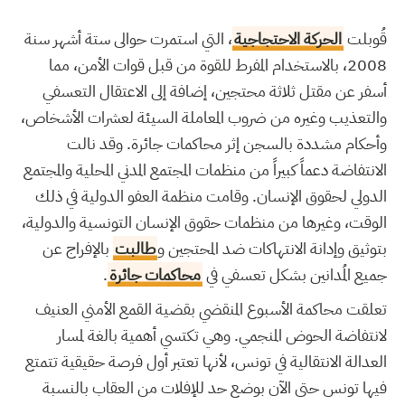
قُوبلت
الحركة الاحتجاجية
، التي استمرت حوالى ستة أشهر سنة
2008، بالاستخدام المفرط للقوة من قبل قوات الأمن، مما
أسفر عن مقتل ثلاثة محتجين، إضافة إلى الاعتقال التعسفي
والتعذيب وغيره من ضروب المعاملة السيئة لعشرات الأشخاص،
وأحكام مشددة بالسجن إثر محاكمات جائرة. وقد نالت
الانتفاضة دعماً كبيراً من منظمات المجتمع المدني المحلية والمجتمع
الدولي لحقوق الإنسان. وقامت منظمة العفو الدولية في ذلك
الوقت، وغيرها من منظمات حقوق الإنسان التونسية والدولية،
بتوثيق وإدانة الانتهاكات ضد المحتجين و
طالبت
بالإفراج عن
جميع المُدانين بشكل تعسفي في
محاكمات جائرة
.
تعلقت محاكمة الأسبوع المنقضي بقضية القمع الأمني العنيف
لانتفاضة الحوض المنجمي. وهي تكتسي أهمية بالغة لمسار
العدالة الانتقالية في تونس، لأنها تعتبر أول فرصة حقيقية تتمتع
فيها تونس حتى الآن بوضع حد للإفلات من العقاب بالنسبة