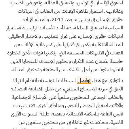
لحقوق الإنسان في تونس، وتحقيق العدالة، وتعويض الضحايا
وعائلاتهم. استمرار ظاهرة الإفلات من العقاب في انتهاكات
حقوق الإنسان في تونس ما بعد 2011، وانعدام الإرادة
السياسية لتحقيق المساءلة، هما أحد الأسباب الرئيسية لاستمرار
انتهاكات حقوق الإنسان، على غرار التعذيب. والاختبار الحقيقي
للعدالة الانتقالية يكمن في قدرتها على كسر دائرة الإفلات من
العقاب في الانتهاكات الجسيمة التي ارتكبتها قوات الأمن كخطوة
حاسمة لضمان عدم التكرار، وتحقيق الإنصاف للضحايا الذين
انتظروا عقودًا من أجل الكشف عن الحقيقة وتحقيق العدالة.
بالتوازي مع هذا،
تواصل
السلطات التونسية بانتظام انتهاك
الحق في حرية الاحتجاج السلمي، من خلال المضايقة القضائية
والعقاب الجماعي للمحتجين سلمياً على الأوضاع الاجتماعية
والاقتصادية في الحوض المنجمي ومناطق أخرى. فقد شهدت
نفس القاعة بالمحكمة الابتدائية بقفصة، طيلة السنوات الأربع
الماضية، محاكمات غير عادلة في حق محتجين سلميين من