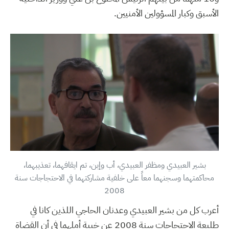
الأسبق وكبار المسؤولين الأمنيين.
بشير العبيدي ومظفر العبيدي، أب وإبن، تم ايقافهما، تعذيبهما،
محاكمتهما وسجنهما معاً على خلفية مشاركتهما في الاحتجاجات سنة
2008
أعرب كل من بشير العبيدي وعدنان الحاجي اللذين كانا في
طليعة الاحتجاجات سنة 2008 عن خيبة أملهما في أن القضاة