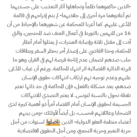
-الذين حاكموهما ظلماً وتجاهلوا آثار التعذيب على جسديهما
ثم أعادوهما مرة أخرى إلى جلاديهما- لم يتم إدراجهم في قائمة
المدّعى عليهم. كما أعربا للمحكمة عن شعورهما بالإحباط من أن
16 من المتهمين بالتورط في أعمال العنف ضد المحتجين، والتي
أدت إلى مقتل ثلاثة وإصابة العشرات، لم يمثلوا أمام أنظار
المحكمة، وحثا القاضي على إصدار أمر بحظر السفر وبطاقات
جلب ضدهم لضمان عدم إتاحة فرصة لهم في الفرار، وهو ما
قررته الدائرة القضائية اثر انتهاء المحاكمة. ورغم أن غياب المدّعَى
عليهم وعدم توجيه تهم ارتكاب انتهاكات حقوق الإنسان
ضدهم، يعد مشكلة بالفعل، فإن المحاكمة في حد ذاتها تعتبر
نقطة تحول بالنسبة لتونس. لا يعتبر التصدي للانتهاكات
الجسيمة لحقوق الإنسان أمام القضاء أمراً ذو أهمية كبيرة لدى
الضحايا وعائلاتهم فحسب، بل أيضاً لأولئك -ومن بينهم
أعضاء منظمة العفو الدولية- الذين
ناضلوا
لسنوات من أجل
حرية التعبير وحرية التجمع، ومن أجل الحقوق الاقتصادية