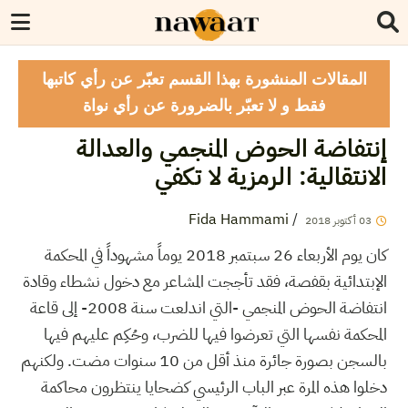
المقالات المنشورة بهذا القسم تعبّر عن رأي كاتبها
فقط و لا تعبّر بالضرورة عن رأي نواة
إنتفاضة الحوض المنجمي والعدالة
الانتقالية: الرمزية لا تكفي
Fida Hammami
/
03
أكتوبر
2018
كان يوم الأربعاء 26 سبتمبر 2018 يوماً مشهوداً في المحكمة
الإبتدائية بقفصة، فقد تأججت المشاعر مع دخول نشطاء وقادة
انتفاضة الحوض المنجمي -التي اندلعت سنة 2008- إلى قاعة
المحكمة نفسها التي تعرضوا فيها للضرب، وحُكِم عليهم فيها
بالسجن بصورة جائرة منذ أقل من 10 سنوات مضت. ولكنهم
دخلوا هذه المرة عبر الباب الرئيسي كضحايا ينتظرون محاكمة