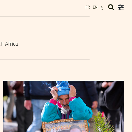
ع
FR
EN
h Africa
FIDA HAMMAMI
25
June
2020