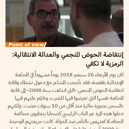
إنتفاضة الحوض المنجمي والعدالة الانتقالية:
الرمزية لا تكفي
كان يوم الأربعاء 26 سبتمبر 2018 يوماً مشهوداً في المحكمة
الإبتدائية بقفصة، فقد تأججت المشاعر مع دخول نشطاء وقادة
انتفاضة الحوض المنجمي -التي اندلعت سنة 2008- إلى قاعة
المحكمة نفسها التي تعرضوا فيها للضرب، وحُكِم عليهم فيها
بالسجن بصورة جائرة منذ أقل من 10 سنوات مضت. ولكنهم
دخلوا هذه المرة عبر الباب الرئيسي كضحايا ينتظرون محاكمة
الجناة، لا كمتهمين بالتآمر ضد الدولة. كانت جريمتهم الوحيدة
سنة 2008 أنهم تجرّؤوا على الاحتجاج السلمي ضد السياسة