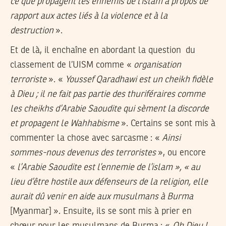
ce que propagent les ennemis de l’islam à propos de
rapport aux actes liés à la violence et à la
destruction
».
Et de là, il enchaîne en abordant la question du
classement de l’UISM comme «
organisation
terroriste
». «
Youssef Qaradhawi est un cheikh fidèle
à Dieu ; il ne fait pas partie des thuriféraires comme
les cheikhs d’Arabie Saoudite qui sèment la discorde
et propagent le Wahhabisme
». Certains se sont mis à
commenter la chose avec sarcasme : «
Ainsi
sommes-nous devenus des terroristes
», ou encore
«
l’Arabie Saoudite est l’ennemie de l’islam », « au
lieu d’être hostile aux défenseurs de la religion, elle
aurait dû venir en aide aux musulmans à Burma
[Myanmar] ». Ensuite, ils se sont mis à prier en
chœur pour les musulmans de Burma : «
Oh Dieu !