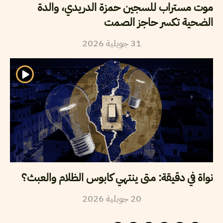
موت مستراب للسجين حمزة الدريدي، والدة
الضحية تكسر حاجز الصمت
2026
جويلية
31
نواة في دقيقة: متى ينتهي كابوس الظلام والعبث؟
2026
جويلية
20