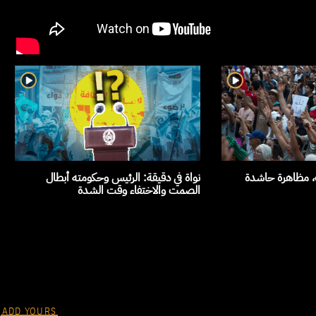
ث، مظاهرة حاشدة
نواة في دقيقة: الرئيس وحكومته أبطال
الصمت والاختفاء وقت الشدة
ADD YOURS