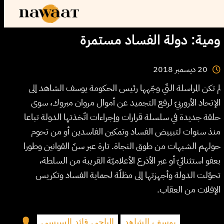
ومية: دولة الفساد مستمرة
2018
ديسمبر
20
لم تكن المراسلة التّي وجّهها رئيس الحكومة يوسف الشاهد إلى
الإتحاد الأروربيّ لرفع التجميد عن أموال مروان مبروك، سوى
حلقة جديدة في سلسلة قرارات وإجراءات اتّخذتها الدولة تباعا
منذ سنوات لتبييض الفساد وتمكين الفاسدين أو من تحوم
حولهم الشبهات من طوق النجاة. تارة عبر سنّ القوانين وطورا
بعفو استثنائيّ أو عبر الأذرع الأعلاميّة القريبة من السلطة،
تحوّلت الدولة وأجهزتها إلى مظلّة لحماية الفساد وتكريس
الإفلات من العقاب.
يوسف الشاهد
الباجي قائد السبسي