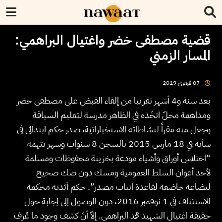
قضية مصطفى خضر واغتيال البراهمي:
المسار الزمني
2019
فيفري
07
بعد سنة و4 أشهر تقريبا من إلقاء القبض على مصطفى خضر
ومداهمة محلّ اتخّذه في الظاهر مدرسة لتعليم السياقة
وجعل منه مقراً لنشاطاته الاستخباراتية، صدر حكم ابتدائي في
شأنه في 18 مارس 2015 بالسجن 8 سنوات وشهر بتهمة
“اختلاس أوراق وأشياء مودعة بخزينة محفوظات ومسلمة
لأحد أعوان السلط العمومية ومسك دون صك صحيح
لبضاعة خاضعة لقاعدة اثبات مصدر”. حكم أيّدته محكمة
الاستئناف في 1 نوفمبر 2016، دون الوصول إلى إجابة حول
حقيقة اغتيال الشهيد محمد البراهمي. إلاّ أنّ كشف وجود ما عُرف