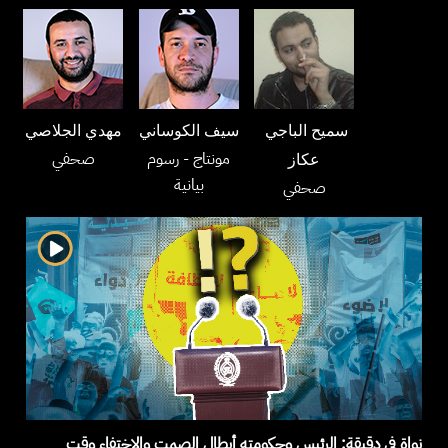
سميح الباجي
سيف الكوساني
مهدي الجلاصي
مونتاج
- رسوم
صحفي
عكاز
بيانية
صحفي
نواة في دقيقة: الرئيس وحكومته أبطال الصمت والاختفاء وقت