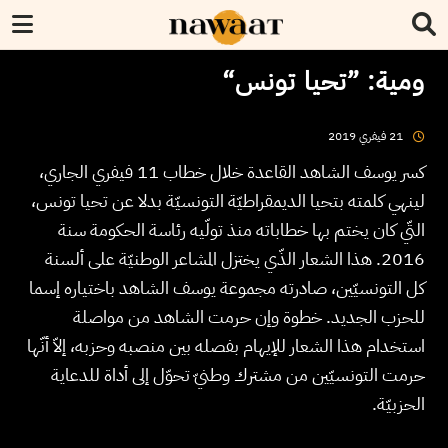
ومية: ”تحيا تونس“
2019
فيفري
21
كسر يوسف الشاهد القاعدة خلال خطاب 11 فيفري الجاري،
لينهي كلمته بتحيا الديمقراطيّة التونسيّة بدلا عن تحيا تونس،
التّي كان يختم بها خطاباته منذ تولّيه رئاسة الحكومة سنة
2016. هذا الشعار الذّي يختزل المشاعر الوطنيّة على ألسنة
كل التونسيّين، صادرته مجموعة يوسف الشاهد باختياره إسما
للحزب الجديد. خطوة وإن حرمت الشاهد من مواصلة
استخدام هذا الشعار للإيهام بفصله بين منصبه وحزبه، إلاّ أنّها
حرمت التونسيّين من مشترك وطنيّ تحوّل إلى أداة للدعاية
الحزبيّة.