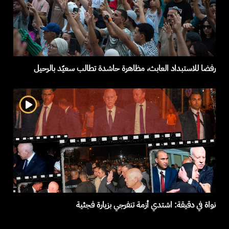
رفضا للاستبداد العابث، مظاهرة حاشدة تطالب سعيّد بالرحيل
نواة في دقيقة: اشتدي أزمة تنفرجي بزيارة فجئية