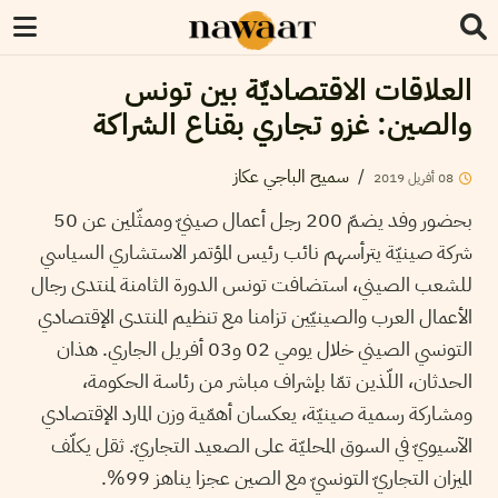
العلاقات الاقتصاديّة بين تونس
والصين: غزو تجاري بقناع الشراكة
/
سميح الباجي عكاز
08
أفريل
2019
بحضور وفد يضمّ 200 رجل أعمال صينيّ وممثّلين عن 50
شركة صينيّة يترأسهم نائب رئيس المؤتمر الاستشاري السياسي
للشعب الصيني، استضافت تونس الدورة الثامنة لمنتدى رجال
الأعمال العرب والصينيّين تزامنا مع تنظيم المنتدى الإقتصادي
التونسي الصيني خلال يومي 02 و03 أفريل الجاري. هذان
الحدثان، اللّذين تمّا بإشراف مباشر من رئاسة الحكومة،
ومشاركة رسمية صينيّة، يعكسان أهمّية وزن المارد الإقتصادي
الآسيويّ في السوق المحليّة على الصعيد التجاريّ. ثقل يكلّف
الميزان التجاريّ التونسيّ مع الصين عجزا يناهز 99%.