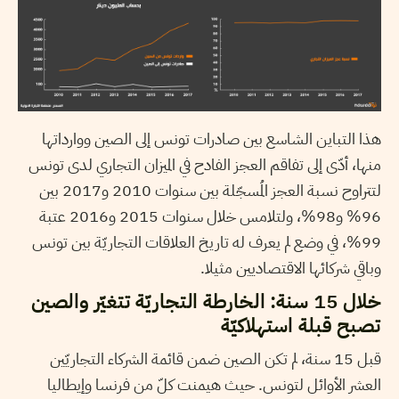
هذا التباين الشاسع بين صادرات تونس إلى الصين ووارداتها
منها، أدّى إلى تفاقم العجز الفادح في الميزان التجاري لدى تونس
لتتراوح نسبة العجز المُسجّلة بين سنوات 2010 و2017 بين
96% و98%، ولتلامس خلال سنوات 2015 و2016 عتبة
99%، في وضع لم يعرف له تاريخ العلاقات التجاريّة بين تونس
وباقي شركائها الاقتصاديين مثيلا.
خلال 15 سنة: الخارطة التجاريّة تتغيّر والصين
تصبح قبلة استهلاكيّة
قبل 15 سنة، لم تكن الصين ضمن قائمة الشركاء التجاريّين
العشر الأوائل لتونس. حيث هيمنت كلّ من فرنسا وإيطاليا