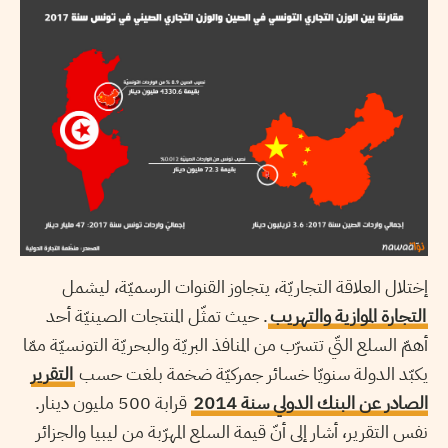
إختلال العلاقة التجاريّة، يتجاوز القنوات الرسميّة، ليشمل
التجارة الموازية والتهريب
. حيث تمثّل المنتجات الصينيّة أحد
أهمّ السلع التّي تتسرّب من المنافذ البريّة والبحريّة التونسيّة ممّا
يكبّد الدولة سنويّا خسائر جمركيّة ضخمة بلغت حسب
التقرير
الصادر عن البنك الدولي سنة 2014
قرابة 500 مليون دينار.
نفس التقرير، أشار إلى أنّ قيمة السلع المهرّبة من ليبيا والجزائر