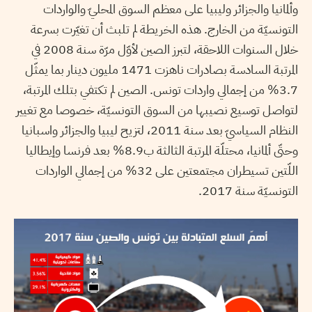
وألمانيا والجزائر وليبيا على معظم السوق المحليّ والواردات
التونسيّة من الخارج. هذه الخريطة لم تلبث أن تغيّرت بسرعة
خلال السنوات اللاحقة، لتبرز الصين لأوّل مرّة سنة 2008 في
المرتبة السادسة بصادرات ناهزت 1471 مليون دينار بما يمثّل
3.7% من إجمالي واردات تونس. الصين لم تكتفي بتلك المرتبة،
لتواصل توسيع نصيبها من السوق التونسيّة، خصوصا مع تغيير
النظام السياسيّ بعد سنة 2011، لتزيح ليبيا والجزائر واسبانيا
وحتّى ألمانيا، محتلّة المرتبة الثالثة ب8.9% بعد فرنسا وإيطاليا
اللّتين تسيطران مجتمعتين على 32% من إجمالي الواردات
التونسيّة سنة 2017.