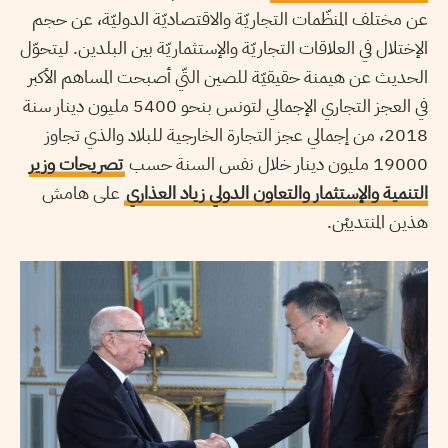
عن مختلف المنظّمات التجاريّة والاقتصاديّة الدوليّة، عن حجم
الإختلال في العلاقات التجاريّة والإستثماريّة بين البلدين. ليتحوّل
الحديث عن هيمنة حقيقيّة للصين التّي أصبحت المساهم الأكبر
في العجز التجاري الإجمالي لتونس بنحو 5400 مليون دينار سنة
2018، من إجمالي عجز التجارة الخارجية للبلاد والذي تجاوز
19000 مليون دينار خلال نفس السنة حسب
تصريحات وزير
التنمية والإستثمار والتعاون الدولي زياد العذاري
على هامش
هذين المنتدييْن.