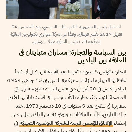
استقبل رئيس الجمهورية الباجي قايد السبسي، يوم الخميس 04
أفريل 2019 بقصر قرطاج، وفدًا عن شركة هواوي تكنولوجيز العالميّة
يتقدّمه نائب رئيس الشركة مارك شومان.
بين السياسة والتجارة: مساران متباينان في
العلاقة بين البلدين
انتظرت تونس 8 سنوات تقريبا بعد الاستقلال، قبل أن تبدأ
علاقاتها الديبلوماسيّة الرسميّة مع الصين في 10 جانفي 1964،
لتبادر الصين في 20 أفريل من نفس السنة بفتح سفارتها في
العاصمة التونسيّة. خطوة تلكأت تونس في الاستجابة لها لتفتح
سفارتها في بيكين بعد 9 سنوات في 10 ديسمبر 1973. منذ
ذلك التاريخ، ظلّت العلاقات بروتوكوليّة بين البلدين، إلى حين
إمضاء
الإتفاق المؤسس للجنة المشتركة التونسية الصينيّة
في
ديسمبر 1983 والذّي مثّل فاتحة العلاقات الاقتصادية بين