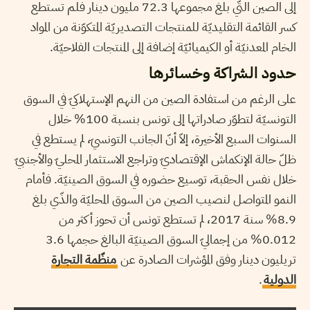
إلى الصين التّي بلغ مجموعها 72.3 مليون دينار فلم تستطع
كسر القائمة التقليديّة للمنتجات التصديريّة المتكوّنة من المواد
الخام المعدنيّة أو الكيميائيّة إضافة إلى المنتجات الفلاحيّة.
حدود الشراكة وخسائرها
على الرغم من استفادة الصين من النهم الإستهلاكيّ في السوق
التونسيّة لتطوّر صادراتها إلى تونس بنسبة 100% خلال
السنوات السبع الأخيرة، إلاّ أنّ الجانب التونسيّ، لم يستطع في
ظلّ حالة الإنكماش الإقتصاديّ وتراجع الاستثمار المحليّ والأجنبيّ
خلال نفس الحقبة، توسيع حضوره في السوق الصينيّة. فأمام
النمو المتواصل لنصيب الصين من السوق المحليّة والذّي بلغ
8.9% سنة 2017، لم تستطع تونس أن تحوز أكثر من
0.012% من إجماليّ السوق الصينيّة البالغ حجمها 3.6
تريليون دينار وفق المؤشرات الصادرة عن
منظّمة التجارة
الدولية
.