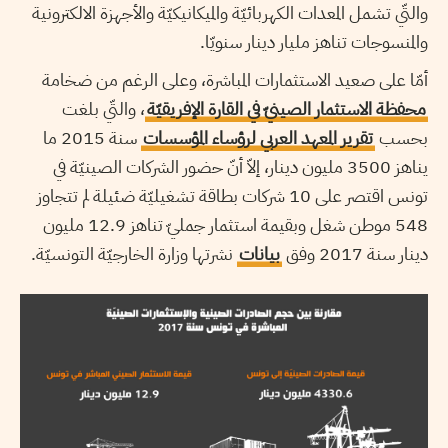
والتّي تشمل المعدات الكهربائيّة والميكانيكيّة والأجهزة الالكترونية
والمنسوجات تناهز مليار دينار سنويّا.
أمّا على صعيد الاستثمارات المباشرة، وعلى الرغم من ضخامة
محفظة الاستثمار الصينيّ في القارة الإفريقيّة
، والتّي بلغت
بحسب
تقرير المعهد العربي لرؤساء المؤسسات
سنة 2015 ما
يناهز 3500 مليون دينار، إلاّ أنّ حضور الشركات الصينيّة في
تونس اقتصر على 10 شركات بطاقة تشغيليّة ضئيلة لم تتجاوز
548 موطن شغل وبقيمة استثمار جمليّ تناهز 12.9 مليون
دينار سنة 2017 وفق
بيانات
نشرتها وزارة الخارجيّة التونسيّة.