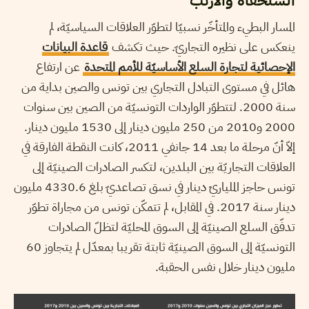
السلحفاة والأرنب
المسار البطيء والمتأخّر نسبيّا لتطوّر العلاقات السياسيّة، لم
ينعكس على نظيره التجاريّ. حيث تكشف
قاعدة البيانات
الإحصائية لتجارة السلع الأساسيّة للأمم المتحدة
عن ارتفاع
هائل في مستوى التبادل التجاري بين تونس والصين بداية من
سنة 2000. لتتطوّر الواردات التونسيّة من الصين بين سنوات
2000 و2010 من 250 مليون دينار إلى 1530 مليون دينار.
إلاّ أنّ مرحلة ما بعد 14 جانفي 2011، كانت النقطة الفارقة في
العلاقات التجاريّة بين البلدين، لتكسر الصادرات الصينيّة إلى
تونس حاجز الملياريْ دينار في نسق تصاعديّ بلغ 4330.6 مليون
دينار سنة 2017. في المقابل، لم تتمكّن تونس من مجاراة تطوّر
تدفّق السلع الصينيّة إلى السوق المحليّة لتظلّ الصادرات
التونسيّة إلى السوق الصينيّة ثابتة تقريبا بمعدّل لم يتجاوز 60
مليون دينار خلال نفس الحقبة.