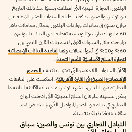
البلدين. التجارة البينيّة التّي انطلقت رسميّا منذ ذلك التاريخ
بين تونس والصين، حافظت طيلة السنوات العشر اللاحقة على
توازن نسبيّ في صادرات وواردات البلدين بمعدّل معاملات ناهز
60 مليون دينار سنويّا وبنسبة تغطية لدى الجانب التونسيّ
تراوحت خلال السنوات الأولى لتسعينات القرن الماضي بين
60% و20% في أسوأ الحالات وفقا
لقاعدة البيانات الإحصائية
لتجارة السلع الأساسيّة للأمم المتحدة
.
إلاّ أنّ السنوات اللاحقة، والتّي تميّزت بتكثيف
الحضور
الإقتصاديّ الصينيّ في القارة الأفريقيّة
، انعكست على العلاقات
التجاريّة بين البلدين، لتشهد تونس منذ بداية الألفيّة الثانية ما
يمكن تسميته بطوفان السلع الصينيّة التّي أدخلت الميزان
التجاريّ في حالة من العجز المتواصل الذّي لم ينخفض تحت
سقف 85% طيلة 15 سنة.
التبادل التجاري بين تونس والصين: سباق