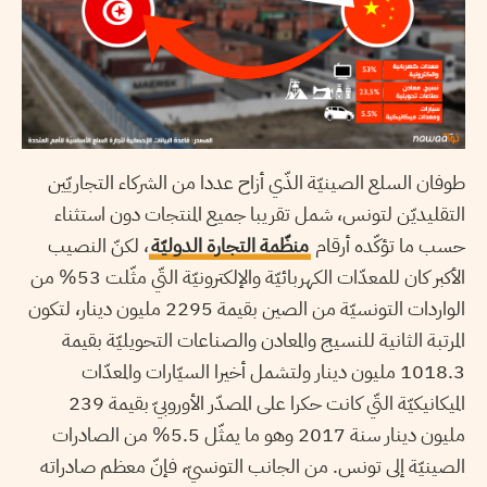
طوفان السلع الصينيّة الذّي أزاح عددا من الشركاء التجاريّين
التقليديّن لتونس، شمل تقريبا جميع المنتجات دون استثناء
حسب ما تؤكّده أرقام
منظّمة التجارة الدوليّة
، لكنّ النصيب
الأكبر كان للمعدّات الكهربائيّة والإلكترونيّة التّي مثّلت 53% من
الواردات التونسيّة من الصين بقيمة 2295 مليون دينار، لتكون
المرتبة الثانية للنسيج والمعادن والصناعات التحويليّة بقيمة
1018.3 مليون دينار ولتشمل أخيرا السيّارات والمعدّات
الميكانيكيّة التّي كانت حكرا على المصدّر الأوروبيّ بقيمة 239
مليون دينار سنة 2017 وهو ما يمثّل 5.5% من الصادرات
الصينيّة إلى تونس. من الجانب التونسيّ، فإنّ معظم صادراته