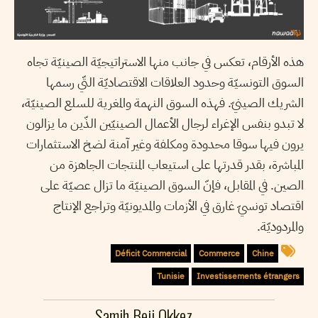
هذه الأرقام، تعكس في جانب منها الاستراتيجيّة الصينيّة تجاه
السوق التونسيّة وحدود العلاقات الاقتصاديّة التّي رسمها
الشريك الصينيّ. فهذه السوق النهمة والمغرية للسلع الصينيّة،
لا تبدو بنفس الإغراء لرجال الأعمال الصينيّين الذّين ما يزالون
يرون فيها سوقا محدودة ومكلفة وغير آمنة لضخ الاستثمارات
المباشرة، بقدر قدرتها على استيعاب المنتجات الجاهزة من
الصين. في المقابل، فإنّ السوق الصينيّة ما تزال عصيّة على
اقتصاد تونسيّ غارق في الأزمات والمديونيّة وتراجع الإنتاج
والمردوديّة.
Déficit Commercial
Commerce
Chine
Tunisie
Investissements étrangers
Samih Beji Okkez