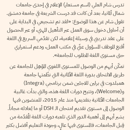
تدرس شام العلي (اسم مستعار) الإعلام في إحدى جامعات
شمال ألمانيا، بعد أن كانت قد درست الشريعة في جامعة دمشق.
تقول شام عن هذا الموضوع: «لقد تم تشجيعي في البداية على
أن أحاول دخول سوق العمل عبر التأهيل المهني، أو عبر الحصول
على عقد تدريبي في وسيلة إعلامية، لكن تقدّمي السريع في اللغة
أقنع الموظف المسؤول عنّي في مكتب العمل، ودعم استمراري
حتى مستوى اللغة المطلوب للجامعة».
تمكّن أيهم من الوصول للمستوى اللغوي المؤهِل للجامعة عن
طريق الالتحاق بدورة اللغة الألمانية التي نظّمتها جامعة
همبلدوت في برلين للاجئين ضمن برنامجي (Integra)
و(Welcome)، وتتيح دورات اللغة هذه، والتي بدأت غالبية
الجامعات الألمانية بتقديمها منذ عام 2015، للمنضوين فيها
الوصول إلى مستوى تقديم امتحان الـ DSH أو ما يُعادله مجاناً.
يشير أيهم إلى أهمية الدور الذي تلعبه دورات اللغة المُقدّمة من
قِبل الجامعات، فالمستوى فيها عالٍ، وجودة التعليم أفضل بكثير