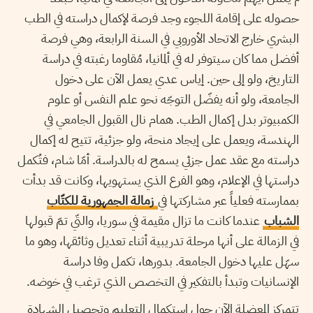
حصوله على إقامة اللجوء وجد فرصة لإكمال دراسته في الطب
البشري خارج الاتحاد الأوروبي في السنة الرابعة، وهي فرصة
أفضل مما كان سيتوفر له في ألمانيا، مُقاوما رغبته في دراسة
التاريخ، ولو إلى حين. إياس عدي يعمل الآن على دخول
الجامعة، ولو أنه يفضّل التوجّه نحو علم النفس أو علوم
الكمبيوتر بدل إكمال الطب. همام نال القبول الجامعي في
الهندسة، ويعمل على إيجاد منحة، ولو جزئية، تتيح له إكمال
دراسته مع عقد عمل جزئي يسمح له بالدراسة. أمّا شام، فتُكمل
دراستها في الإعلام، وهو الفرع الذي يستهويها، وكانت قد بدأت
بممارسته فعلياً عبر مشاركتها في
زمالة الجمهورية للكتّاب
الشباب
عندما كانت ما تزال مقيمة في سوريا، والتّي تمّ قبولها
في الزمالة على أنها مرحلة تدريبية أثناء تعديل وثائقها، وهو ما
سهّل عليها دخول الجامعة. بدورها، تكمل وفا دراسة
الإنسانيات وتبدأ بالتفكير في التخصص الذي ترغب في خوضه.
تتمركز المعضلة الآن حول استكمال التعليم وتحصيل الشهادة