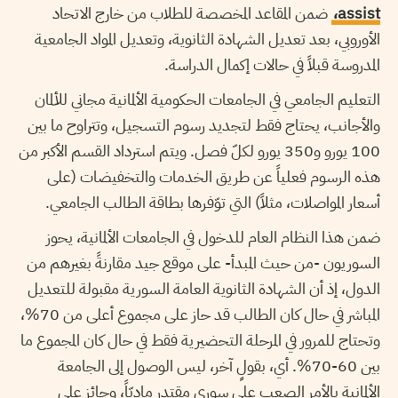
assist،
ضمن المقاعد المخصصة للطلاب من خارج الاتحاد
الأوروبي، بعد تعديل الشهادة الثانوية، وتعديل المواد الجامعية
المدروسة قبلاً في حالات إكمال الدراسة.
التعليم الجامعي في الجامعات الحكومية الألمانية مجاني للألمان
والأجانب، يحتاج فقط لتجديد رسوم التسجيل، وتتراوح ما بين
100 يورو و350 يورو لكلّ فصل. ويتم استرداد القسم الأكبر من
هذه الرسوم فعلياً عن طريق الخدمات والتخفيضات (على
أسعار المواصلات، مثلاً) التي توّفرها بطاقة الطالب الجامعي.
ضمن هذا النظام العام للدخول في الجامعات الألمانية، يحوز
السوريون -من حيث المبدأ- على موقع جيد مقارنةً بغيرهم من
الدول، إذ أن الشهادة الثانوية العامة السورية مقبولة للتعديل
المباشر في حال كان الطالب قد حاز على مجموع أعلى من 70%،
وتحتاج للمرور في المرحلة التحضيرية فقط في حال كان المجموع ما
بين 60-70%. أي، بقولٍ آخر، ليس الوصول إلى الجامعة
الألمانية بالأمر الصعب على سوري مقتدر ماديّاً، وحائز على