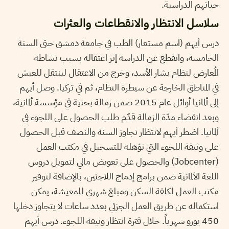
حياتهم الدراسية.
سلاسل الانتظار والانقطاعات والعثرات
درس أيهم (اسم مستعار) الطب في جامعة دمشق حتى السنة
الخامسة، وانقطع عن الدراسة إثر اعتقاله بسبب نشاطه
المُعارض لنظام بشار الأسد، وخرج من الاعتقال لينتقل للعيش
في المناطق الخارجة عن سيطرة النظام، ثم في تركيا. وصل أيهم
إلى ألمانيا أوائل عام 2015 ضمن زمالة بحثية في مؤسسة ألمانية،
وبعد انقضاء مدّة الزمالة قدّم طلب الحصول على اللجوء في
ألمانيا. اضطر أيهم لانتظار تجاوز السنة والنصف قبل الحصول
على وثيقة اللجوء التي تؤهله للتسجيل في مكتب العمل
(Jobcenter) والحصول على تعويض مالي لتمويل دروس
اللغة الألمانية ضمن برامج إدماج اللاجئين، بالإضافة لتوفير
مكتب العمل لكلفة السكن ومبلغ شهري للمعيشة، يمكن
استكماله عن طريق العمل الجزئي بعدد ساعات لا يتجاوز دخلها
450 يورو شهرياً. خلال فترة انتظار وثيقة اللجوء. درس أيهم