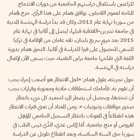
للراغبين باستكمال دراستهم الجامعية من دورات الاندماج
المتاحة لعموم اللاجئين. يوافق همام على هذا الرأي. خرج هُمام
من سوريا نهاية عام 2013، وكان قد بدأ دراسة الهندسة المدنية
في جامعة تشرين-اللاذقية قبلها، ليصل إلى ألمانيا في نهاية عام
2015 بعد مرورٍ سريع بلبنان، تلاه عامان من الإقامة في تركيا
للسعي للحصول على فيزا للدراسة في ألمانيا. التحق همام بدورة
اللغة التي تقدّمها جامعة برلين التقنية، حيث يسعى الآن لإكمال
دراسته في الهندسة.
حول تجربته، يقول همام: «لعل الانتظار هو أصعب إجراء يجب
أن تقوم به. فأمامك استحقاقات مادية ومعنوية وقرارات يجب
أن تتخذها، ويحصل أن يضطر المرء لتجميد كل شيء بانتظار
صدور موافقات وثبوتيات ». ومن المعتاد أن تعني فترات الانتظار
هذه انقطاعاً في المعونات بانتظار التسجيل الجامعي المؤهِل
لقروض أو منح جامعية. أمّا إيّاس عدي، الذّي درس الطب في
سوريا حتى السنة السادسة، وبعد انقطاع طويل عن الدراسة