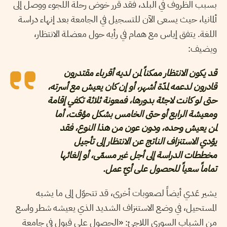
بسبب الظروف في البلد، فقد قرر خوض رحلة اللجوء ووصل إلى
ألمانيا، حيث يسعى الآن للتسجيل في الجامعة بعد إنهاء دراسة
اللغة. يتفق إياس مع همام في رأيه حول معضلة الانتظار،
ويضيف:
قد يكون الانتظار ممكناً لمن لديه أقرباء مقتدرون
قادرون لدعمه لمدّة أشهر، أو إن كان يعيش مع أسرته،
حتى لو كانت لاجئة بدورها، فمعونة ثلاثة تكفي إقامة
ومعيشة الرابع أو حتى الخامس بشكل مؤقت، أما
لمن يعيش وحده، ودون عون من هذا النوع، فقد
يؤدي الاستنزاف الناتج عن الانتظار إلى تأجيل
مخططات الدراسة إلى أجل غير مسمّى، أو إلغائها
تماماً سعياً للحصول على أيّ عمل.
يشير عَدي أيضاً لصعوبات أخرى، قد تتحوّل إلى ما يشبه
المستحيل، في وضع الاستنزاف الشديد الذي يعيشه شطر واسع
من الشباب السوري اللاجئ: «الحصول على قبول في جامعة