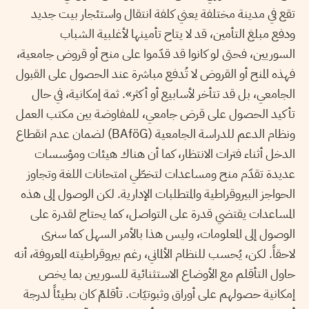
تقع في مدينة مختلفة يعني كلفة انتقال واستئجار بيت جديد
ودفع مبلغ التأمين، قد لا يتاح تأمينها لأغلبية الشباب
السوريين، فحتى لو كانوا قد قدّموا على منح أو قروض جامعية،
فهذه المنح أو القروض لا تُدفع مباشرة عند الحصول على القبول
الجامعي، بل قد تتأخر لأسابيع أو أكثر». ثمة إمكانية، في حال
تأكيد الحصول على قرض جامعي، للمفاوضة بين مكتب العمل
ونظام الدعم للدراسة الجامعية (BAföG) لضمان عدم انقطاع
الدخل أثناء فترات الانتظار، كما أن هناك هيئات ومؤسسات
عديدة تقدّم منح ومساعدات لتخطّي امتحانات اللغة وتجاوز
الحواجز البيروقراطية والمتطلبات الإدارية. لكن الوصول إلى هذه
المساعدات يقتضي قدرة على التواصل، كما يحتاج لقدرة على
الوصول إلى المعلومات، وليس هذا بالأمر السهل كما سنرى
لاحقاً. لكن، يُحسب للنظام الألماني، رغم بيروقراطيته المعروفة، أنه
حاول التأقلم مع الأوضاع الاستثنائية للسوريين بما يخص
إمكانية حصولهم على أوراق وثبوتيّات. تأقلمٌ كان بطيئاً لدرجة