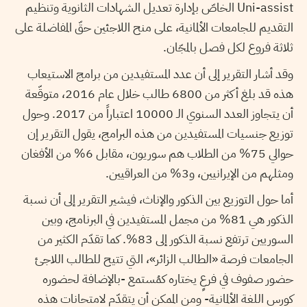
Uni-assist الخاصّ بإدارة تعديل الشهادات الثانوية وتنظيم
التقديم للجامعات الألمانية، على منح اللاجئين حقّ المفاضلة على
ثلاثة فروع لكل فصل بالمجّان.
وقد أشار التقرير إلى أن عدد المستفيدين من برامج الاستيعاب
هذه قد بلغ أكثر من 6800 طالب خلال عام 2016، متوقّعة
أن يتجاوز العدد السنوي الـ 10000 اعتباراً من 2017. وحول
توزيع جنسيات المستفيدين من هذه البرامج، يقول التقرير إن
حوالي 75% من الطلاب هم سوريون، مقابل 6% من الأفغان
ومثلهم من الإيرانيين، و3% من العراقيين.
أما حول التوزيع بين الذكور والإناث، فيشير التقرير إلى أن نسبة
الذكور هي 81% من مجمل المستفيدين في البرنامج، وبين
السوريين ترتفع نسبة الذكور إلى 83%. كما تقدّم الكثير من
الجامعات فرصة «الطالب الزائر»، التي تتيح للطالب اللاجئ
حضور صفوف في فرعٍ يختاره كمُستمع -بالإضافة لحضوره
كورس اللغة الألمانية- ومن الممكن أن يتقدّم لامتحانات هذه