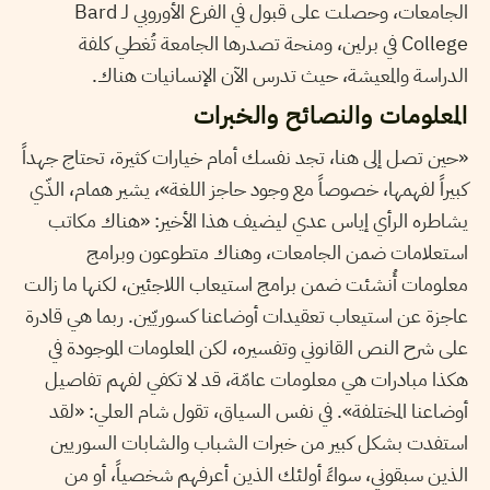
الجامعات، وحصلت على قبول في الفرع الأوروبي لـ Bard
College في برلين، ومنحة تصدرها الجامعة تُغطي كلفة
الدراسة والمعيشة، حيث تدرس الآن الإنسانيات هناك.
المعلومات والنصائح والخبرات
«حين تصل إلى هنا، تجد نفسك أمام خيارات كثيرة، تحتاج جهداً
كبيراً لفهمها، خصوصاً مع وجود حاجز اللغة»، يشير همام، الذّي
يشاطره الرأي إياس عدي ليضيف هذا الأخير: «هناك مكاتب
استعلامات ضمن الجامعات، وهناك متطوعون وبرامج
معلومات أُنشئت ضمن برامج استيعاب اللاجئين، لكنها ما زالت
عاجزة عن استيعاب تعقيدات أوضاعنا كسوريّين. ربما هي قادرة
على شرح النص القانوني وتفسيره، لكن المعلومات الموجودة في
هكذا مبادرات هي معلومات عامّة، قد لا تكفي لفهم تفاصيل
أوضاعنا المختلفة». في نفس السياق، تقول شام العلي: «لقد
استفدت بشكل كبير من خبرات الشباب والشابات السوريين
الذين سبقوني، سواءً أولئك الذين أعرفهم شخصياً، أو من