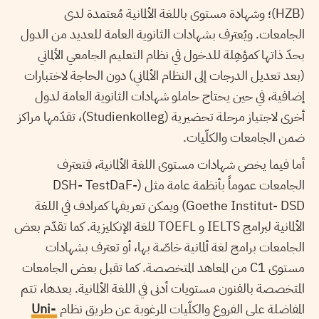
(HZB)؛ وشهادة مستوى باللغة الألمانية مُعتمدة لدى
الجامعات. ويُعترف بشهادات الثانوية العامة للعديد من الدول
بحدّ ذاتها كمؤهِلة للدخول في نظام التعليم الجامعي الألماني
(بعد تعديل الدرجات إلى النظام الألماني) دون الحاجة لاختبارات
إضافية، في حين يحتاج حاملو شهادات الثانوية العامة لدول
أخرى لاجتياز مرحلة تحضيرية (Studienkolleg)، تقدّمها مراكز
ضمن الجامعات والكلّيات.
أما فيما يخص شهادات مستوى اللغة الألمانية، فتعترف
الجامعات عموماً بأنظمة عامة مثل (DSH- TestDaF-
Goethe Institut- DSD) ويمكن تعريفها كمرادف في اللغة
الألمانية لبرامج IELTS و TOEFL للغة الإنكليزية. كما تقدّم بعض
الجامعات برامج لغة ألمانية خاصّة بها، أو تعترف بشهادات
مستوى C1 من المعاهد المتخصصة. كما تقبل بعض الجامعات
المتخصصة بالفنون مستويات أدنى في اللغة الألمانية. بعدها، تتم
المفاضلة على الفروع والكلّيات المرغوبة عن طريق نظام
Uni-