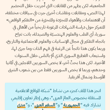
الجامعية، لكن يظهر من المقابلات التي أٌجريت خلال التحضير
لهذا النص، ومقابلات ونقاشات أخرى جرت في سياقات مختلفة،
أن الاهتمامات والأهواء المتجرّدة والمتحرّرة من «التفكير الواقعي»
المتمركز حول دراسة الشهادات المرغوبة تاريخياً من الأهالي في
سوريا، أي الطب والعلوم الهندسيّة والصيدلة، باتت تنزاح
باتجاه التفكير في مجال الإنسانيات والعلوم الاجتماعية والتاريخ،
وربما يكون هذا ناتجاً عن الرغبة في فهم الذات وما جرى لها،
واستيعاب الفظيع السوري الذي ألمّ بالناس خلال السنوات
الأخيرة. لكن هذا بحثٌ آخر، لا يخص السوريين اللاجئين في ألمانيا
وحدهم، وربما لا يخص السوريين فقط من بين شعوب الشرق
الأوسط وشمال أفريقيا.
انجز هذا الملف كجزء من نشاط ”شبكة المواقع الاعلامية
المستقلة بخصوص العالم العربي“، وهي إطار تعاون إقليمي
تشارك فيه “
الجمهورية
“ و”
السفير العربي
“، و”
مدى