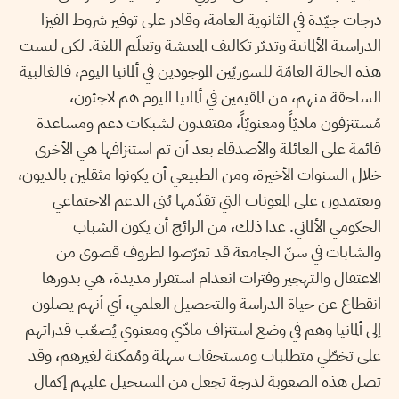
درجات جيّدة في الثانوية العامة، وقادر على توفير شروط الفيزا
الدراسية الألمانية وتدبّر تكاليف المعيشة وتعلّم اللغة. لكن ليست
هذه الحالة العامّة للسوريّين الموجودين في ألمانيا اليوم، فالغالبية
الساحقة منهم، من المقيمين في ألمانيا اليوم هم لاجئون،
مُستنزفون ماديّاً ومعنويّاً، مفتقدون لشبكات دعم ومساعدة
قائمة على العائلة والأصدقاء بعد أن تم استنزافها هي الأخرى
خلال السنوات الأخيرة، ومن الطبيعي أن يكونوا مثقلين بالديون،
ويعتمدون على المعونات التي تقدّمها بُنى الدعم الاجتماعي
الحكومي الألماني. عدا ذلك، من الرائج أن يكون الشباب
والشابات في سنّ الجامعة قد تعرّضوا لظروف قصوى من
الاعتقال والتهجير وفترات انعدام استقرار مديدة، هي بدورها
انقطاع عن حياة الدراسة والتحصيل العلمي، أي أنهم يصلون
إلى ألمانيا وهم في وضع استنزاف مادّي ومعنوي يُصعّب قدراتهم
على تخطّي متطلبات ومستحقات سهلة ومُمكنة لغيرهم، وقد
تصل هذه الصعوبة لدرجة تجعل من المستحيل عليهم إكمال