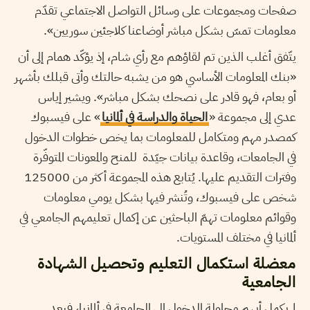
صفحات ومجموعات على وسائل التواصل الاجتماعي تقدّم
معلومات تمسّ بشكل مباشر أوضاعنا كلاجئين سوريين».
يتّفق أغلب الذين تم لقاؤهم مع رأي شام، إذ يؤكّد همام إلى أن
«بنك المعلومات الأساسي هو من يشبه حالتك وأتى قبلك بأشهر
أو بعام، فهو قادر على نصحك بشكل مباشر». ويشير إياس
عدي إلى مجموعة «
الحياة والدراسة في ألمانيا
» على فيسبوك
كمصدر مهم ومتكامل للمعلومات بما يخص خطوات الدخول
في الجامعات، وقاعدة بيانات جيّدة للمنح والمعونات المتوفّرة
وفترات التقديم عليها. يُتابع هذه المجموعة أكثر من 125000
شخص على فيسبوك، وتُنشر فيها بشكل يومي معلومات
وقوائم معلومات تهمّ الباحثين عن إكمال تعليمهم الجامعي في
ألمانيا في مختلف المستويات.
معضلة استكمال التعليم وتحصيل الشهادة
الجامعية
لم يكمل أيهم محاولة الدخول إلى الجامعة في ألمانيا، فبعد