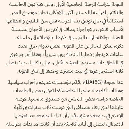
المعونة لدراسة المرحلة الجامعية الأولى، ومن هم دون الخامسة
والثلاثين لدراسة الماجستير، لكن بالإمكان تجاوز موضوع العمر
استثنائياً في حال توثيق بدء الدراسة قبل سنّ الثلاثين وانقطاعها
لأسباب قاهرة، وهو إجراءٌ يضاف في كثير من الأحيان لسلسلة
العقبات والانتظارات التي سبق ذكرها. بالإضافة إلى ما سلف
ذكره، يمكن للحائزين على المعونة العمل بدوام جزئي بعدد
ساعات لا يتجاوز دخلها الـ 450 يورو شهرياً ، وهذا أمر جوهري
في المناطق ذات مستوى المعيشة الأعلى، مثل بافاريا، حيث تصل
كلفة استئجار غرفة في بيت مشترك وحدها إلى ثلثي المعونة.
عدا معونة (BAföG)، تقدّم مؤسسات عديدة وأحزاب سياسية
وهيئات أكاديمية منحها الخاصة، كما تموّل بعض الجامعات
الخاصة دراسة بعض اللاجئين من صندوق مانحيها. فرصة
عايناها لدى وفاء مصطفى التّي درست ثلاث سنوات في كلّية
الإعلام في جامعة دمشق، قبل أن تترك الجامعة بعد تعرّضها
للاعتقال، لتصل إلى ألمانيا كلاجئة بعد أن كانت قد بدأت بمراسلة