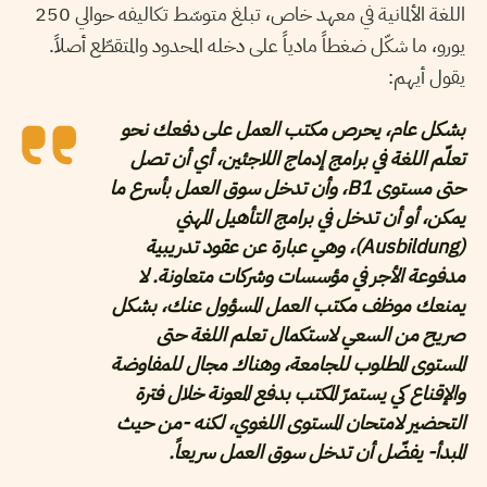
اللغة الألمانية في معهد خاص، تبلغ متوسّط تكاليفه حوالي 250
يورو، ما شكّل ضغطاً مادياً على دخله المحدود والمتقطّع أصلاً.
يقول أيهم:
بشكل عام، يحرص مكتب العمل على دفعك نحو
تعلّم اللغة في برامج إدماج اللاجئين، أي أن تصل
حتى مستوى B1، وأن تدخل سوق العمل بأسرع ما
يمكن، أو أن تدخل في برامج التأهيل المهني
(Ausbildung)، وهي عبارة عن عقود تدريبية
مدفوعة الأجر في مؤسسات وشركات متعاونة. لا
يمنعك موظف مكتب العمل المسؤول عنك، بشكل
صريح من السعي لاستكمال تعلم اللغة حتى
المستوى المطلوب للجامعة، وهناك مجال للمفاوضة
والإقناع كي يستمرّ المكتب بدفع المعونة خلال فترة
التحضير لامتحان المستوى اللغوي، لكنه -من حيث
المبدأ- يفضّل أن تدخل سوق العمل سريعاً.