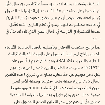
الصفوف وتُحفظ درجاته لتدخل في سجلّه الأكاديمي في حال وُفّق
في الحصول على مقعد في هذا الفرع بعد إنهائه إجراءات الدخول
في الجامعة. وقد حرص أيهم على حضور صفوف في فرع التاريخ
في جامعة همبلدوت، تلبية لرغبةٍ في تعلّم التاريخ، لكنه فضّل
بعدها الاستمرار في الدراسة في المجال الطبي الذي كان قد بدأه في
سوريا.
عدا برامج استيعاب اللاجئين وتأهيلهم للحياة الجامعية الألمانية،
بات من المتاح لهم أيضاً الحصول على المعونة الفدرالية الألمانية
للتعليم والتدريب (BAföG)، وهو نظام قديم (تأسس عام
1971) قائم على دعم الطلاب الذين لا دخل لديهم، والذين
يقل دخل ذويهم عن حدّ معيّن، بمبلغ مالي شهري (حدّه الأقصى
الحالي 735 يورو)، نصفه منحة حكومية ونصفه الآخر قرض
بدون فوائد، ويتم استرداد مبلغ أقصاه 10000 يورو بشروط
ميسّرة، وعلى مدى زمني طويل، بعد انتهاء الدراسة الجامعية.
هذا ويحقّ لمن هم دون عمر الثلاثين التقدّم للحصول على