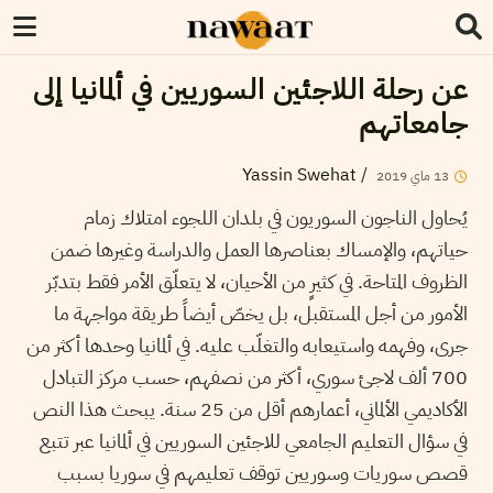
عن رحلة اللاجئين السوريين في ألمانيا إلى
جامعاتهم
Yassin Swehat
/
13
ماي
2019
يُحاول الناجون السوريون في بلدان اللجوء امتلاك زمام
حياتهم، والإمساك بعناصرها العمل والدراسة وغيرها ضمن
الظروف المتاحة. في كثيرٍ من الأحيان، لا يتعلّق الأمر فقط بتدبّر
الأمور من أجل المستقبل، بل يخصّ أيضاً طريقة مواجهة ما
جرى، وفهمه واستيعابه والتغلّب عليه. في ألمانيا وحدها أكثر من
700 ألف لاجئ سوري، أكثر من نصفهم، حسب مركز التبادل
الأكاديمي الألماني، أعمارهم أقل من 25 سنة. يبحث هذا النص
في سؤال التعليم الجامعي للاجئين السوريين في ألمانيا عبر تتبع
قصص سوريات وسوريين توقف تعليمهم في سوريا بسبب