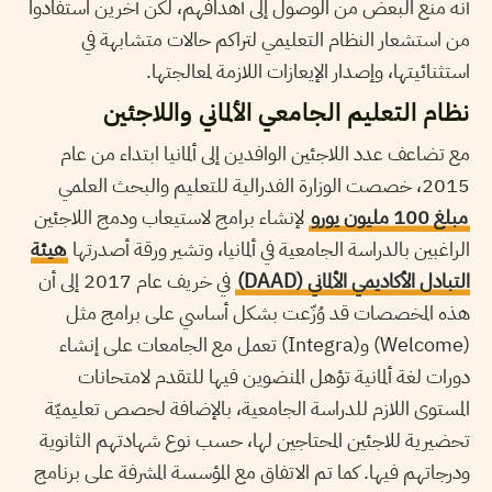
أنه منع البعض من الوصول إلى أهدافهم، لكن آخرين استفادوا
من استشعار النظام التعليمي لتراكم حالات متشابهة في
استثنائيتها، وإصدار الإيعازات اللازمة لمعالجتها.
نظام التعليم الجامعي الألماني واللاجئين
مع تضاعف عدد اللاجئين الوافدين إلى ألمانيا ابتداء من عام
2015، خصصت الوزارة الفدرالية للتعليم والبحث العلمي
مبلغ 100 مليون يورو
لإنشاء برامج لاستيعاب ودمج اللاجئين
الراغبين بالدراسة الجامعية في ألمانيا، وتشير ورقة أصدرتها
هيئة
التبادل الأكاديمي الألماني (DAAD)
في خريف عام 2017 إلى أن
هذه المخصصات قد وُزّعت بشكل أساسي على برامج مثل
(Welcome) و(Integra) تعمل مع الجامعات على إنشاء
دورات لغة ألمانية تؤهل المنضوين فيها للتقدم لامتحانات
المستوى اللازم للدراسة الجامعية، بالإضافة لحصص تعليميّة
تحضيرية للاجئين المحتاجين لها، حسب نوع شهادتهم الثانوية
ودرجاتهم فيها. كما تم الاتفاق مع المؤسسة المشرفة على برنامج