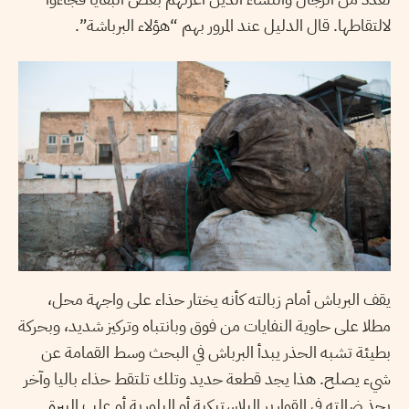
لالتقاطها. قال الدليل عند المرور بهم “هؤلاء البرباشة”.
يقف البرباش أمام زبالته كأنه يختار حذاء على واجهة محل،
مطلا على حاوية النفايات من فوق وبانتباه وتركيز شديد، وبحركة
بطيئة تشبه الحذر يبدأ البرباش في البحث وسط القمامة عن
شيء يصلح. هذا يجد قطعة حديد وتلك تلتقط حذاء باليا وآخر
يجذ ضالته في القوارير البلاستيكية أو البلورية أو علب البيرة