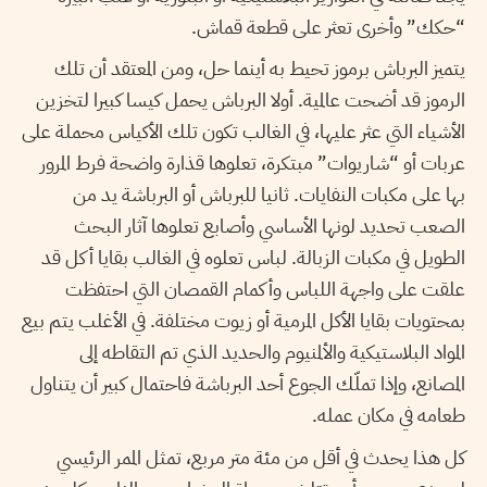
“حكك” وأخرى تعثر على قطعة قماش.
يتميز البرباش برموز تحيط به أينما حل، ومن المعتقد أن تلك
الرموز قد أضحت عالمية. أولا البرباش يحمل كيسا كبيرا لتخزين
الأشياء التي عثر عليها، في الغالب تكون تلك الأكياس محملة على
عربات أو “شاريوات” مبتكرة، تعلوها قذارة واضحة فرط المرور
بها على مكبات النفايات. ثانيا للبرباش أو البرباشة يد من
الصعب تحديد لونها الأساسي وأصابع تعلوها آثار البحث
الطويل في مكبات الزبالة. لباس تعلوه في الغالب بقايا أكل قد
علقت على واجهة اللباس وأكمام القمصان التي احتفظت
بمحتويات بقايا الأكل المرمية أو زيوت مختلفة. في الأغلب يتم بيع
المواد البلاستيكية والألمنيوم والحديد الذي تم التقاطه إلى
المصانع، وإذا تملّك الجوع أحد البرباشة فاحتمال كبير أن يتناول
طعامه في مكان عمله.
كل هذا يحدث في أقل من مئة متر مربع، تمثل الممر الرئيسي