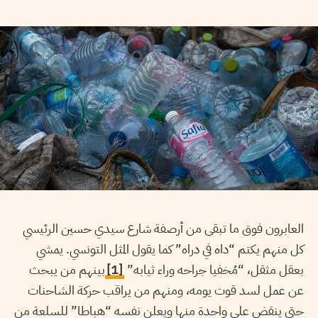
العابرون فوق ما تبقى من أرصفة شارع سيدي حسين الرئيسي
كل منهم يكتم “داه في دراه” كما يقول المثل التونسي. يمشي
بعقل مثقل، “مُخفيا جراحه وراء ثيابه”
[1]
بينهم من يبحث
عن عمل لسد قوت يومه، ومنهم من يراقب حركة الشاحنات
حتى ينقض على واحدة منها ويعلن نفسه “هباطا” للسلعة من