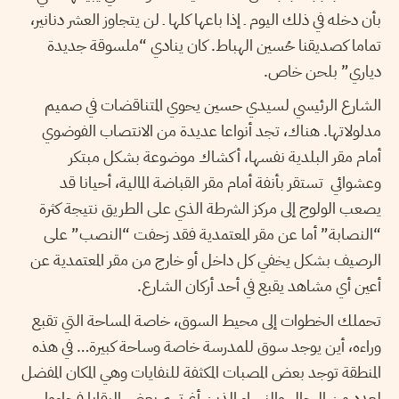
بأن دخله في ذلك اليوم ـ إذا باعها كلها ـ لن يتجاوز العشر دنانير،
تماما كصديقنا حُسين الهباط. كان ينادي “ملسوقة جديدة
دياري” بلحن خاص.
الشارع الرئيسي لسيدي حسين يحوي المتناقضات في صميم
مدلولاتها. هناك، تجد أنواعا عديدة من الانتصاب الفوضوي
أمام مقر البلدية نفسها، أكشاك موضوعة بشكل مبتكر
وعشوائي تستقر بأنفة أمام مقر القباضة المالية، أحيانا قد
يصعب الولوج إلى مركز الشرطة الذي على الطريق نتيجة كثرة
“النصابة” أما عن مقر المعتمدية فقد زحفت “النصب” على
الرصيف بشكل يخفي كل داخل أو خارج من مقر المعتمدية عن
أعين أي مشاهد يقبع في أحد أركان الشارع.
تحملك الخطوات إلى محيط السوق، خاصة المساحة التي تقبع
وراءه، أين يوجد سوق للمدرسة خاصة وساحة كبيرة… في هذه
المنطقة توجد بعض المصبات المكثفة للنفايات وهي المكان المفضل
لعدد من الرجال والنساء الذين أغرتهم بعض البقايا فجاءوا