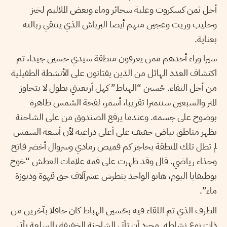
أجل ثمن كسكروت وعلبة سجائر وماء وبعض الملاليم لخبز
وحليب وزيت وعجين منهم أيضا البرباش الذي ينتقي زبالته
بعناية.
سيرا وراء أحدهم ممن يعرفون منطقة سيدي حسين جيدا، تم
اكتشاف العدد الهائل من الذين يقتاتون على الأنشطة الطفيلية
من أجل البقاء. حُسين “الهباط” كهل أربعيني بطول لا يتجاوز
المتر والسبعين سنتمترا تقريبا، أسمر، لفحة الشمس ظاهرة
بوضوح على جسمه. وعندما يرفع الصندوق من على الشاحنة
تظهر مناطق بياض خفيف على أعلى ذراعيه لأن أشعة الشمس
لم تطل تلك المنطقة بحاجز كم قميص رمادي وسروال أخضر فاتح
وحذاء رياضي. قال وقد ظهرت على فمه علامات العطش “خوخ
بوطبقايا اليوم، هانو الواحد ينطرش عشرآلاف حق قهوة ودبوزة
ماء”.
الظرف الذي تم اللقاء فيه بحُسين الهباط كان حافلا بآخرين من
ذات نوع نشاطه. مجرد أن تأتي الشاحنة الخفيفة بالسلعة يأتي