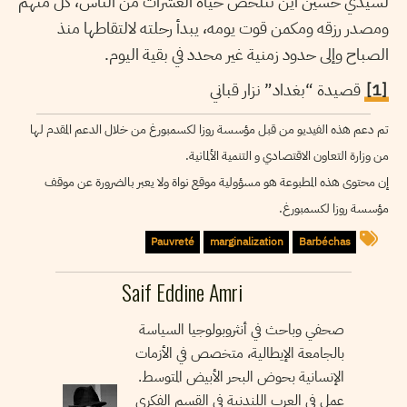
لسيدي حسين أين تتلخص حياة العشرات من الناس، كل منهم
ومصدر رزقه ومكمن قوت يومه، يبدأ رحلته لالتقاطها منذ
الصباح وإلى حدود زمنية غير محدد في بقية اليوم.
[1]
قصيدة “بغداد” نزار قباني
تم دعم هذه الفيديو من قبل مؤسسة روزا لكسمبورغ من خلال الدعم المقدم لها
من وزارة التعاون الاقتصادي و التنمية الألمانية.
إن محتوى هذه المطبوعة هو مسؤولية موقع نواة ولا يعبر بالضرورة عن موقف
مؤسسة روزا لكسمبورغ.
Pauvreté
marginalization
Barbéchas
Saif Eddine Amri
صحفي وباحث في أنثروبولوجيا السياسة
بالجامعة الإيطالية، متخصص في الأزمات
الإنسانية بحوض البحر الأبيض المتوسط.
عمل في العرب اللندنية في القسم الفكري