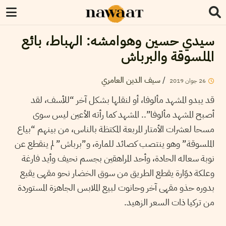
سيدي حسين وهوامشه: الهباط، بائع
الملسوقة والبرباش
/
سيف الدين العامري
26
جوان
2019
قد يبدو المشهد مألوفا، أو لنقلها بشكل آخر “للأسف، لقد
أصبح المشهد مألوفا”.. المشهد كما رأته الأعين ليس سوى
مسحا لعشرات الأمتار المربعة المكتظة بالناس، من بينهم “بياع
الملسوقة” وهو ينتصب كصائد للمارة، و”برباش” لم ينقطع عن
نوبة سعاله الحادة، وأحد المراهقين بجسم نحيف وأيد فارغة
وعلكة دوّارة يقطع الطريق من سوق الخضار نحو مقهى يقبع
بدوره حذو مقهى آخر وحانوت لبيع الملابس الجاهزة المستوردة
من تركيا ذات السعر الزهيد.