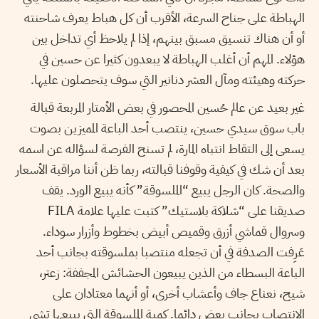
الهباطة على جناح السرعة، الأقرب أن كل هباط يعرف شاحنته
أو أن هناك تنسيق مسبق بينهم، إذا لم يلاحظ أي تداخل بين
هؤلاء. المهم أن أغلب الهباطة لا يبعدون كثيرا عن حسين في
حركته وهيئته ومآل العشر دنانير التي سوف يتحصلون عليها.
غير بعيد عن عالم حُسين المحصور في بعض الأمتار المربعة قبالة
باب سوق سيدي حسين، ينتصب أحد الباعة المميزين بصوت
يسعى إلى التقاط انتباه المارة، لم تسنح الفرصة لسؤاله عن اسمه
بعد أن شك في كيفية وقوفنا قبالته، ربما ظن أننا مراقبة الأسعار
والصحة. كان الرجل يبيع “الملسوقة” كأنه يبيع الورد. يقف
صديقنا على “شلاكة بلاستيك” كتبت عليها علامة FILA
وسروال قماشي أزرق وقميص أبيض بخطوط وأزرار سوداء.
عَرِفت الصدفة في أن تجعله منتصبا بملسوقته بجانب أحد
الباعة البسطاء من الذين يبيعون الحشائش المجففة: زعتر،
شيح، نعناع جاف وأعشاب أخرى، أو أنهما معتادان على
الانتصاب بجانب بعض دائما. كمية الملسوقة التي يبيعها تشي