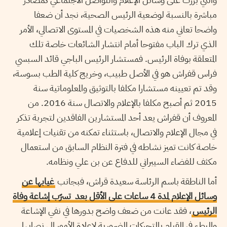
مباشرة بالنسبة لوضعية الرئيس الصحية، نجد أن ضعفا
واضحا تعاني منه هذه الشخصيات في المستوى الاتصالي، الأمر
الذي ترك الباب مفتوحا أمام انتشار الشائعات خاصة تلك
المتعلقة بوفاة الرئيس. فمستشار الرئيس الباجي قائد السبسي
فراس قفراش هو في الأصل طبيب، وخريج كلية الطب بسوسة،
وقد تم تعيينه مستشارا مكلفا بالتوثيق والمعلوماتية سنة
2015 ثم أصبح مكلفا بالإعلام والاتصال سنة 2016. من
المعروف أن قفراش يعد أحد المستشارين الفاقدين لتجربة تذكر
في مجال الإعلام والاتصال، باستثناء تمكنه من تقنيات إعلامية
خاصة كانت تميز نشاطه في فترة النظام السابق من استعمال
مكثف للفضاء السيبراني للدفاع عن بن علي ونظامه.
أما الناطقة باسم الرئاسة سعيدة قراش، فبجانب
غيابها عن
وسائل الإعلام لمدة 4 ساعات على الأقل بعد تسرّب إشاعة وفاة
الرئيس
، فقد عانت من ضعف واضح بدورها في نفي الإشاعة
والبطء في القيام بالتحركات الضرورية لإعادة الأمور إلى نصابها