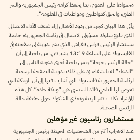
محتواها على العموم، بما يحفظ كرامة رئيس الجمهورية والسر
الطبي، والحق كمواطنين ومواطنات في المعلومة”.
يأتي هذا البيان كجزء من ردود الأفعال إزاء ضعف الأداء الاتصالي
الذي طبع سلوك مسؤولي الاتصال في رئاسة الجمهورية، خاصة
مستشار الرئيس فراس قفراش الذي نشر تدوينة لى صفحته في
الفايسبوك على الساعة 13:19 يشير فيها من ناحية إلى أن
“حالة الرئيس حرجة” و من ناحية أخرى دعوته الناس إلى
“الدعاء” له بالشفاء، زد على ذلك تدوينة الصفحة الرسمية
لرئاسة الجمهورية فايسبوك التي أشارت فيها إلى أن الوعكة التي
تعرض لها الباجي قائد السبسي هي “وعكة حادة”. كل هذه
المؤشرات كانت تثير الريبة وتغذي الشكوك حول حقيقة حالة
الرئيس الصحية.
مستشارون رئاسيون غير مؤهلين
عند الاقتراب أكثر من الشخصيات المحيطة برئيس الجمهورية
والتي برزت على وسائل الإعلام والتواصل الاجتماعي كمصادر