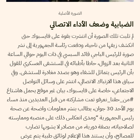
الصورة الأصلية
الضبابية وضعف الأداء الاتصالي
لم تلبث تلك الصورة أن انتشرت بقوة على فايسبوك حتى
انكشف زيفها من ناحية، ودفعت رئاسة الجمهورية إلى نشر
صورة للرئيس الباجي قائد السبسي في ذات اليوم حوالي الساعة
الثانية بعد الزوال، حاطا بأطبائه في المستشفى العسكري للقول
بأن الرئيس يتماثل للشفاء وهو بصدد مغادرة المستشفى. وفي
سياق هذا الارتباك الاتصالي، انتشر على وسائل التواصل
الاجتماعي، خاصة على فايسبوك، بيان غير موقع يحمل هاشتاغ
#من_حقنا_نعرفو تمت مشاركته من قبل العديدين منذ مساء
يوم الأحد 30 جوان، يطالب بنشر معلومات واضحة عن صحة
رئيس الجمهورية “ومدى انعكاس ذلك على منصبه وممارسته
لصلاحياته، بصفة دورية، من مصادر لا يشوبها تضارب
للمصالح، وأن يستند هذا الإعلام لوثائق طبية يتم عرض