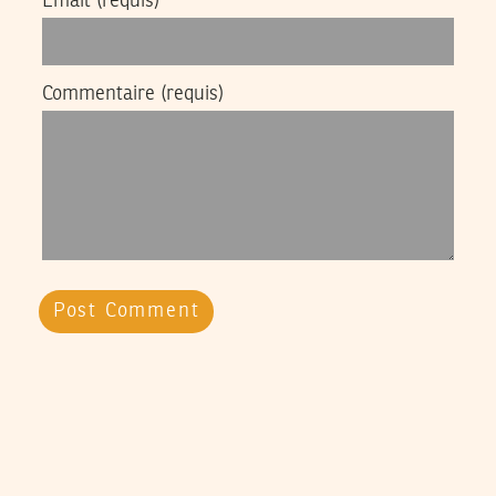
Email
(requis)
Commentaire
(requis)