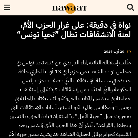
نواة في دقيقة: على غرار الحزب الأمّ،
لعنة الانشقاقات تطال ”تحيا تونس“
2019
أوت
20
مثّلت إستقالة النائبة لمياء الدريدي عن كتلة تحيا تونس في
مجلس نواب الشعب من حزبها في 13 أوت الجاري حلقة
جديدة في سلسلة الإستقالات التّي عصفت بحزب رئيس
الحكومة والتّي امتدّت من إنشقاقات فرديّة إلى إستقالات
جماعيّة في عدد من المكاتب الجهويّة والتنسيقيّات المحليّة في
تونس1 وصفاقس والمهدية والمنستير. أساباب الإستقالات التي
تمحورت حول ”خيبة الأمل“ و”استفراد قيادة الحزب بالتسيير
وتجاهل القواعد“، تُنذر أنّ هذا الحزب الذّي وُلد من رحم
القصبة كحزام برلماني لحماية الشاهد قد يشهد مصير حزبه الأمّ