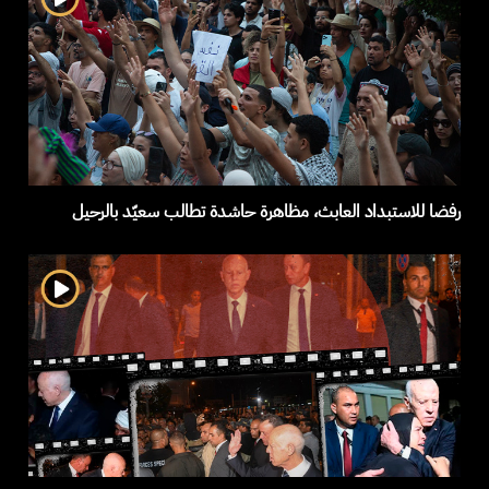
رفضا للاستبداد العابث، مظاهرة حاشدة تطالب سعيّد بالرحيل