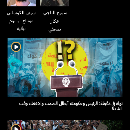
سميح الباجي
سيف الكوساني
مونتاج
- رسوم
عكاز
بيانية
صحفي
نواة في دقيقة: الرئيس وحكومته أبطال الصمت والاختفاء وقت
الشدة