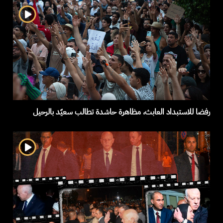
رفضا للاستبداد العابث، مظاهرة حاشدة تطالب سعيّد بالرحيل