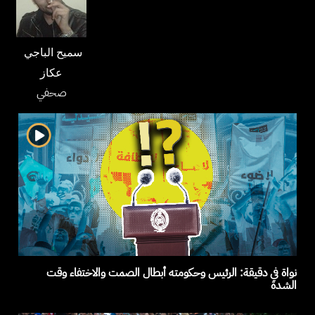
سميح الباجي
عكاز
صحفي
نواة في دقيقة: الرئيس وحكومته أبطال الصمت والاختفاء وقت
الشدة