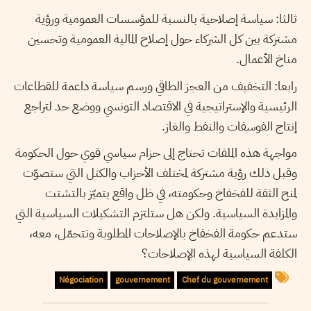
ثالثا: سياسة إصلاحية بالنسبة للمؤسسات العمومية ورؤية
مشتركة بين كل الشركاء حول إصلاح المالية العمومية وتحسين
مناخ الأعمال.
رابعا: التخفيف من العجز الطاقي ورسم سياسة داعمة للقطاعات
الرئيسية والإستراتيجية في الاقتصاد التونسي ووضع حد لتراجع
إنتاج الفوسفات والنفط والغاز.
مواجهة هذه الملفات تحتاج إلى حزام سياسي قوي حول الحكومة
وقبل ذلك رؤية مشتركة لمختلف الأحزاب والكتل التي ستصوّت
لمنح الثقة للفخفاخ وحكومته، في ظل واقع يتميّز بالتشتت
والمزايدة السياسية. ولكن هل ستلتزم التشكيلات السياسية التي
ستدعم حكومة الفخفاخ بالإصلاحات المطلوبة وتتحمّل، معه،
الكلفة السياسية لهذه الإصلاحات؟
Négociation
gouvernement
Chef du gouvernement