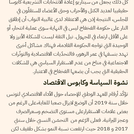
كل ذلك يجعل من سيناريو إعادة الانتخابات التشريعية كابوسا
حقيقييا لعديد الكتل والأحزاب وحتى الأعضاء المستقلّون في
المجلس، النتيجة إذن هي الاعتقاد لدى غالبية النواب أن إطلاق
النار على حكومة الفخفاخ ليس في النهاية سوى عملية انتحار، أو
على الأقل ارتماء في المجهول. نيل الثقة ليست المشكلة الأبرز ولا
الوحيدة التي تواجه الحكومة القادمة، فهناك مشاكل أخرى
تهدد بنسفها في عمر الزهور، فالتحدّيات الاقتصادية والتوتّرات
الاجتماعية في مناخ من عدم الاستقرار السياسي هي المشكلات
الحقيقية التي يجب أن يضعها الفخفاخ في الاعتبار.
نشوة السياسة وكابوس الاقتصاد
تؤكّد أرقام المعهد الوطني للإحصاء حول الأداء الاقتصادي لتونس
خلال سنة 2019 أن الوضع لايزال صعبا للغاية،على الرغم من
بعض علامات الاستقرارعلى مستوى التضخم وسعرالصرف
وعجز الميزانية. فعلى الرّغم من التحسّن النسبي خلال سنتي
2017 و 2018 حيث ارتفعت نسبة النمو بشكل طفيف لكن