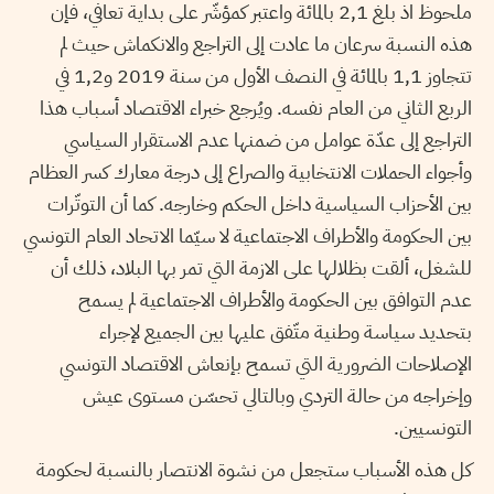
ملحوظ اذ بلغ 2,1 بالمائة واعتبر كمؤشّر على بداية تعافي، فإن
هذه النسبة سرعان ما عادت إلى التراجع والانكماش حيث لم
تتجاوز 1,1 بالمائة في النصف الأول من سنة 2019 و1,2 في
الربع الثاني من العام نفسه. ويُرجع خبراء الاقتصاد أسباب هذا
التراجع إلى عدّة عوامل من ضمنها عدم الاستقرار السياسي
وأجواء الحملات الانتخابية والصراع إلى درجة معارك كسر العظام
بين الأحزاب السياسية داخل الحكم وخارجه. كما أن التوتّرات
بين الحكومة والأطراف الاجتماعية لا سيّما الاتحاد العام التونسي
للشغل، ألقت بظلالها على الازمة التي تمر بها البلاد، ذلك أن
عدم التوافق بين الحكومة والأطراف الاجتماعية لم يسمح
بتحديد سياسة وطنية متّفق عليها بين الجميع لإجراء
الإصلاحات الضرورية التي تسمح بإنعاش الاقتصاد التونسي
وإخراجه من حالة التردي وبالتالي تحسّن مستوى عيش
التونسيين.
كل هذه الأسباب ستجعل من نشوة الانتصار بالنسبة لحكومة