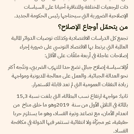
ذات المرجعيات المختلفة والمتنافرة أحيانا على السياسات
الإصلاحية الضرورية التي سيحتاجها رئيس الحكومة الجديد.
من يتحمّل أوجاع الإصلاح؟
تجمع كل الدراسات الاقتصادية وكذلك توصيات الدوائر المالية
العالمية التي يرتبط بها الاقتصاد التونسي على ضرورة إجراء
إصلاحات عاجلة في أربعة ملفّات على الأقل:
أوّلا:سياسة إصلاح جبائي تضع حدا للتهرّب الضريبي، وتتّجه أكثر
نحو العدالة الجبائية. والعمل على معالجة المديونية ومواجهة
زيادة النفقات العمومية التي لم تعد قابلة للاستمرار.
ثانيا: مواجهة ارتفاع نسب البطالة، التي بلغت نسبة 15,3
بالمائة في الثلاثي الأول من سنة 2019وهو ما خلق مناخ من
انعدام الأمان، مع تصاعد وتيرة الفساد، وهو ما يستلزم حربا
حقيقية، غير مجزّأة ولا انتقائية تستثمر فيها الدولة في مكافحة
الفساد.