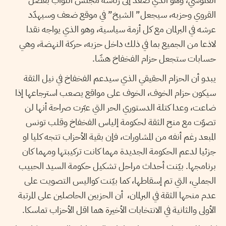
القروي وحزبه، سيجعل” الشيخ” في موقع ضعف وسيهدّد
عرشه في البرلمان مع كل أزمة سياسية، وهو الذي يواجه نقدا
لاذعا من الجميع بما في ذلك داخل حزبه، حركة النهضة، وهي
حسابات ستجعل حزام الفخفاخ هشّا.
يبدو أن الحزام الحقيقي الذي سيدعم الفخفاخ في نيل الثقة
سيكون حزام الخوف، الخوف على مواقع يصعب استرجاعها إذا
ضاعت، وعدا كتلة الدستوري الحر التي عبّرت صراحة أنها لن
تصوّت مع منح الثقة لحكومة إلياس الفخفاخ وقلب تونس
المبعد رغم أنفه من المشاورات، فإن بقية الأحزاب تتجه كليا او
جزئيا لدعم الحكومة الجديدة مهما كانت تركيبتها ومهما كان
برنامجها. بيّنت أحداث مراحل تشكيل حكومة السيد الحبيب
الجملي، التي تم إسقاطها، كما بيّنت كواليس التصويت على
عدم منحها الثقة في البرلمان، أن الحزبين الحاصلين على المرتبة
الأولى والثانية في الانتخابات الأخيرة هما اقل الأحزاب تماسكا.