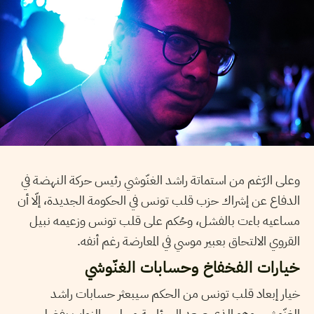
وعلى الرّغم من استماتة راشد الغنّوشي رئيس حركة النهضة في
الدفاع عن إشراك حزب قلب تونس في الحكومة الجديدة، إلّا أن
مساعيه باءت بالفشل، وحُكم على قلب تونس وزعيمه نبيل
القروي الالتحاق بعبير موسي في المعارضة رغم أنفه.
خيارات الفخفاخ وحسابات الغنّوشي
خيار إبعاد قلب تونس من الحكم سيبعثر حسابات راشد
الغنّوشي، وهو الذي صعد إلى رئاسة مجلس النواب بفضل