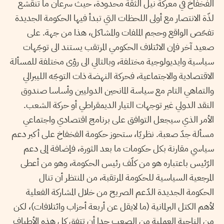
الفخفاخ في معركة نيل الثقة محدودة، حيث سرعان ما تنقشع
لذّة الانتصار مع أولى اللحظات التي تبدأ فيها الحكومة الجديدة
تفحّص الواقع وحجم الملفات والمشاكل، هذا من جهة. على
صعيد آخر فإن الائتلاف الحكومي المرتقب يستند الى توجّهات
سياسية وايديولوجية مختلفة، وبالتالي الى رؤى مختلفة للمسألة
الاقتصادية والاجتماعية، فحركة النهضة ذات التوجّه الليبرالي
والتماهي التام مع سياسة المانحين الدوليين وأساسا صندوق
النقد الدولي غير توجهات التيار الديمقراطي أو حركة الشعب.
الأمر الذي سيجعل التوافق على برنامج اقتصادي واجتماعي
مسألة جدّ صعبة. نظريّا، ستحوز حكومة الفخفاخ على أكبر دعم
سياسي مقارنة بكل حكومات ما بعد الثورة، فإضافة إلى دعم
الرّئيس باعتباره هو من كلّف رئيس الحكومة، وهو من أعطى
المرجعية السياسية للحكومة المرتقبة، من المنتظر أن تنال
الحكومة الجديدة الدّعم الصريح من خلال المشاركة الفعلية
لأهم الكتل البرلمانية (ما لايقل عن أربعة أحزاب وائتلافات)، لكن
من الناحية العملية من الصعب جدا أن تتفق كل هذه الأطياف