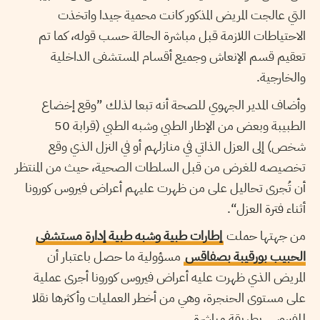
التي عالجت المريض المذكور كانت محمية جيدا واتخذت
الاحتياطات اللازمة قبل مباشرة الحالة حسب قوله، كما تم
تعقيم قسم الإنعاش وجميع أقسام المستشفى الداخلية
والخارجية.
وأضاف المدير الجهوي للصحة أنه تبعا لذلك ”وقع إخضاع
الطبيبة وبعض من الإطار الطبي وشبه الطبي (قرابة 50
شخص) إلى العزل الذاتي في منازلهم أو في النزل الذي وقع
تخصيصه للغرض من قبل السلطات الصحية، حيث من المنتظر
أن تُجرى تحاليل على من ظهرت عليهم أعراض فيروس كورونا
أثناء فترة العزل“.
من جهتها حملت
إطارات طبية وشبه طبية إدارة مستشفى
الحبيب بورقيبة بصفاقس
مسؤولية ما حصل باعتبار أن
المريض الذي ظهرت عليه أعراض فيروس كورونا أجرى عملية
على مستوى الحنجرة، وهي من أخطر العمليات وأكثرها نقلا
للفيروس بطريقة مباشرة.