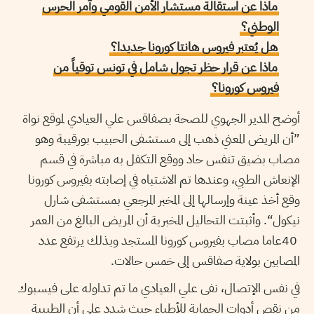
ماذا عن استقالة مستشار الأمن القومي وآمر الحرس
الوطني؟
هل يُعتبر فيروس هانتا كورونا جديدا؟
ماذا عن قرار حظر تجول شامل في تونس توقياً من
فيروس كورونا؟
أوضح المدير الجهوي للصحة بصفاقس علي العيادي لموقع نواة
”أن المريض المعني ذهب إلى مستشفى الحبيب بورقيبة وهو
مصاب بضيق تنفس حاد ووقع التكفل به مباشرة في قسم
الإنعاش الطبي، وعندها تم الاشتباه في إصابته بفيروس كورونا
وقع أخذ عينة وإرسالها إلى المخبر المرجعي بمستشفى شارل
نيكول“. وأثبتت التحاليل المخبرية أن المريض البالغ من العمر
40عاما مصاب بفيروس كورونا المستجد وبذلك يرتفع عدد
المصابين بولاية صفاقس إلى خمس حالات.
في نفس الإتصال، نفى علي العيادي ما تم تداوله على فيسبوك
من نقص أدوات الحماية للأطباء حيث شدد على أن الطبيبة