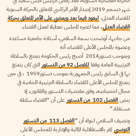
الحركة القضائية السنوية، فقد رفض الرئيس قيس سعيد في
شهر ديسمبر 2019 إصدار الأمر الرئاسي المتعلق بالحركة السنوية
للقضاء العدلي،
ليعود فيما بعد ويمضي على الأمر المتعلق بحركة
القضاء العدلي
، مما اعتبره المجلس تعطيلا لعمل القضاء.
من جانبها، أوضحت بسمة السلامي، أستاذة جامعية مساعدة
وعضوة بالمجلس الأعلى للقضاء، أنه
وبموجب دستور2014 أصبح رئيس الحكومة يتمتع بالسلطة
الترتيبية العامة وفقا
للفصل 92 من الدستور
التي كان يتمتع
بها في السابق رئيس الجمهورية بموجب دستور1959 ، في حين
يتمتع المجلس الأعلى للقضاء بالسلطة الترتيبية الخاصة في
مجال اختصاصه، وفق مقتضيات الدستور والقانون، إذ
ينص
الفصل 102 من الدستور
على أن “القضاء سلطة
مستقلة.”
وتضيف السلامي لـنواة أن “
الفصل 113 من الدستور
التونسي
يُقر بالاستقلالية المالية والإدارية للمجلس الأعلى