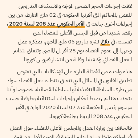
لاقت إجراءات الحجر الصحي الموجّه والاستئناف التدريجي
للعمل بالمحاكم التي أقرتها الحكومة في 02 ماي الفارط، من بين
إجراءات أخرى جاءت في
الأمر الحكومي عدد 208 لسنة 2020
،
رفضا شديدا من قبل المجلس الأعلى للقضاء الذي
تمسك، في
بلاغ
نشره بتاريخ 05 ماي الماضي، بمذكرة عمل
وجهها إلى عموم القضاة يوم 28 أفريل الماضي وتتعلق بتدابير
العمل القضائي وكيفية الوقاية من انتشار فيروس كورونا.
هذه واحدة من الأمثلة البارزة على الإشكاليات التي تعترض
تطبيق القانون في المسائل التي تتعلق بتنظيم عمل القضاء سواء
من طرف السلطة التنفيذية أو السلطة القضائية، خصوصا وأننا
نتحدث هنا عن ضبط أحكام وإجراءات استثنائية وظرفية حسب
مرسوم رئيس الحكومة عدد 07 لسنة 2020 الوارد في الأمر
الحكومي عدد 208 المرتبط بجائحة كورونا.
فالخلاف بين وزارة العدل والمجلس الأعلى للقضاء حول العمل
في المحاكم وتنظيمها والتدابير المتخذة في الموجة الأولى من فترة