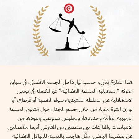
هذا التنازع يتنزّل، حسب تيار داخل الجسم القضائي، في سياق
معركة “استقلالية السلطة القضائية” غير المكتملة في تونس.
الاستقلالية عن السلطة التنفيذية، سواء القصبة أو قرطاج، أو
توازن القوة معها، من خلال حسم الجدل حول مفهوم السلطة
الترتيبية العامة وحدودها، وتخليص نصوصها وبنودها من
الالتباسات والمنازعات بين سلطتين من المفترض أنهما منفصلتين
عن بعضهما البعض، مثّل هاجسا بالنسبة للهياكل القضائية