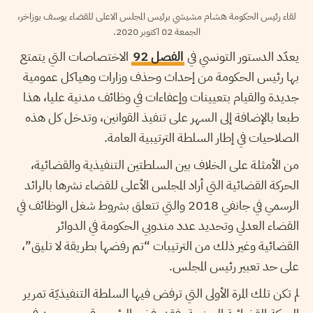
لقاء رئيس الحكومة هشام مشيشي برئيس المجلس الاعلى للقضاء يوسف بوزاخر،
الجمعة 02 اكتوبر 2020.
يعدّد الدستور التونسي في
الفصل 92
الاختصاصات التي يتمتع
بها رئيس الحكومة من إحداث وحذف وزارات وهياكل عمومية
جديدة والقيام بتعيينات وإعفاءات في وظائف مدنية عليا، هذا
طبعا بالإضافة إلى السهر على تنفيذ القوانين، وتدخل كل هذه
الصلاحيات في إطار السلطة الترتيبية العامة.
من الأمثلة على الخلاف بين السلطتين التنفيذية والقضائية،
الحركة القضائية التي أراد المجلس الأعلى للقضاء نشرها بالرائد
الرسمي في جانفي 2018 والتي تتعلق بشروط شغل الوظائف في
القضاء العدلي وتحديد عدد مندوبي الحكومة في الدوائر
القضائية وغير ذلك من الترتيبات “تم رفضها بطريقة لا تليق”،
على حد تعبير رئيس المجلس.
لم تكن تلك المرة الأولى التي ترفض فيها السلطة التنفيذيّة تمرير