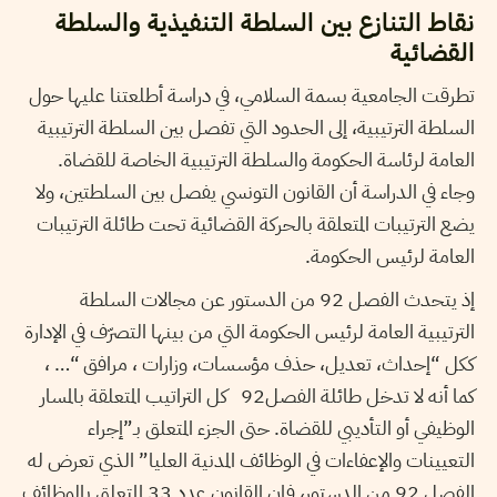
نقاط التنازع بين السلطة التنفيذية والسلطة
القضائية
تطرقت الجامعية بسمة السلامي، في دراسة أطلعتنا عليها حول
السلطة الترتيبية، إلى الحدود التي تفصل بين السلطة الترتيبية
العامة لرئاسة الحكومة والسلطة الترتيبية الخاصة للقضاة.
وجاء في الدراسة أن القانون التونسي يفصل بين السلطتين، ولا
يضع الترتيبات المتعلقة بالحركة القضائية تحت طائلة الترتيبات
العامة لرئيس الحكومة.
إذ يتحدث الفصل 92 من الدستور عن مجالات السلطة
الترتيبية العامة لرئيس الحكومة التي من بينها التصرّف في الإدارة
ككل “إحداث، تعديل، حذف مؤسسات، وزارات ، مرافق “… ،
كما أنه لا تدخل طائلة الفصل92 كل التراتيب المتعلقة بالمسار
الوظيفي أو التأديبي للقضاة. حتى الجزء المتعلق بـ”إجراء
التعيينات والإعفاءات في الوظائف المدنية العليا” الذي تعرض له
الفصل 92 من الدستور، فإن القانون عدد 33 المتعلق بالوظائف