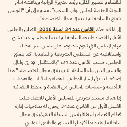
للقضاء والتسيير الذاتي، ويُعد مشروع الميزانية ويناقشه أمام
اللجنة المختصة لمجلس نواب الشعب”، مشيرة إلى أن “المجلس
يتمتع بالسلطة الترتيبية في مجال اختصاصه”.
إلى ذلك، حدّد
القانون عدد 34 لسنة 2016
المتعلق بالمجلس
الأعلى للقضاء طبيعة السلطة الترتيبية للمجلس، حيث شرح
مهام المجلس التي تقوم خصوصا على حسن سير القضاء
واستقلاليته عن السلطتين التشريعية والتنفيذية. كما يتمتّع
المجلس، حسب القانون عدد 34، “بالاستقلال الإداري والمالي
والتسيير الذاتي وله السلطة الترتيبية في مجال اختصاصه.” هذا
إضافة للبت في المسار الوظيفي للقضاة والترقيات والعقوبات
التأديبية واحتياجات المجالس من القضاة والخطط القضائية.
إذا هناك مستند تشريعي للمجلس الأعلى للقضاء صلب
الفصل الأول من القانون عدد34 يخول له صلاحيات إدارة
قطاع القضاء باستقلالية عن السلطة التنفيذية في مجال
سلطاته المقيّدة بما أقرّه لها الدستور والقانون التونسي.