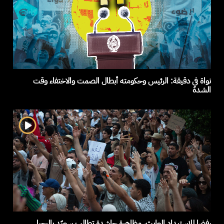
نواة في دقيقة: الرئيس وحكومته أبطال الصمت والاختفاء وقت
الشدة
رفضا للاستبداد العابث، مظاهرة حاشدة تطالب سعيّد بالرحيل