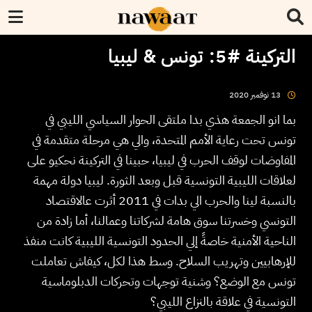
التركينة #5: تونس & ليبيا
2020
نوفمبر
13
بما انو الجمعة هذي بدا ملتقى الحوار السياسي الليبي في
تونس تحت رعاية الأمم المتحدة، والي هي مرحلة متقدمة في
المفاوضات لوقف الحرب في ليبيا، حبينا في التركينة نحكيو على
لعلاقات الليبية التونسية قبل وبعد الثورة. ليبيا دولة مهمة
بالنسبة لينا والحرب الي بدات في 2011 أثرت عالاقتصاد
التونسي وخسرتنا سوق هامة لشركاتنا وعمالنا، أما زادة من
الناحية الأمنية خاصةً إلي الحدود التونسية الليبية كانت منفذ
للإرهابيين وتهريب السلاح. وسط هذا لكل، كيفاش تعاملت
تونس مع الوضع؟ وشنية توجهات وتحركات الدبلوماسية
التونسية في علاقة بالنزاع الليبي؟