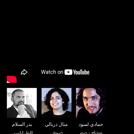
حمادي لسود
منال دربالي
بدر السلام
مونتاج
- صور
صحفي
الطرابلسي