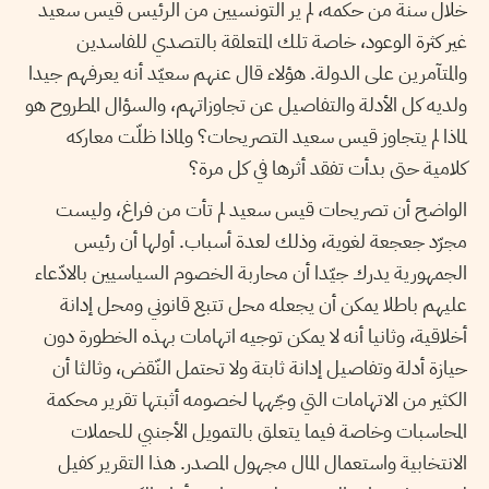
خلال سنة من حكمه، لم ير التونسيين من الرئيس قيس سعيد
غير كثرة الوعود، خاصة تلك المتعلقة بالتصدي للفاسدين
والمتآمرين على الدولة. هؤلاء قال عنهم سعيّد أنه يعرفهم جيدا
ولديه كل الأدلة والتفاصيل عن تجاوزاتهم، والسؤال المطروح هو
لماذا لم يتجاوز قيس سعيد التصريحات؟ ولماذا ظلّت معاركه
كلامية حتى بدأت تفقد أثرها في كل مرة؟
الواضح أن تصريحات قيس سعيد لم تأت من فراغ، وليست
مجرّد جعجعة لغوية، وذلك لعدة أسباب. أولها أن رئيس
الجمهورية يدرك جيّدا أن محاربة الخصوم السياسيين بالادّعاء
عليهم باطلا يمكن أن يجعله محل تتبع قانوني ومحل إدانة
أخلاقية، وثانيا أنه لا يمكن توجيه اتهامات بهذه الخطورة دون
حيازة أدلة وتفاصيل إدانة ثابتة ولا تحتمل النّقض، وثالثا أن
الكثير من الاتهامات التي وجّهها لخصومه أثبتها تقرير محكمة
المحاسبات وخاصة فيما يتعلق بالتمويل الأجنبي للحملات
الانتخابية واستعمال المال مجهول المصدر. هذا التقرير كفيل