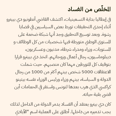
المخلّص من الفساد
في إيطاليا بداية التسعينيات، اكتشف القاضي أنطونيو دي بييترو
أثناء إحدى التحقيقات تورط بعض السياسيين في قضايا
رشوة. وبعد توسيع التحقيق وجد أنها شبكة ضخمة على
المستوى الوطني متورطة فيها شخصيات من كل الوظائف و
المستويات، وزراء ومدراء شرطة، مدنيون وعسكريون،
ديبلوماسيون، رجال أعمال وزوجاتهم. اتخذ دي بييترو قرارا
بتوقيف كل المتورطين مهما كان منصبهم. حيث شملت
الاعتقالات 5000 شخص بينهم أكثر من 1000 من رجال
الدولة و السياسة، بينهم وزراء ورئيس الوزراء نفسه بيتينو
كراكسي الذي هرب بعدها لتونس واستقر في الحمامات أين
قضى بقية حياته.
كان دي بيترو يعتقد أن الفساد يدمر الدولة من الداخل لذلك
يجب تدميره من داخلها. أطلق على العملية اسم “الأيادي