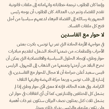
وإنما كان المطلوب ترجمة خطاباته واتهاماته إلى ملفات قانونية
تقدم للقضاء وتنير درب العدالة. كان المطلوب أن يوجه رئيس
الجمهورية رسائله إلى القضاة النزهاء لدعمهم سياسيا من أجل
فتح كل ملفات الفساد.
لا حوار مع الفاسدين
في مواجهة الأزمة الحادة التي تمر بها تونس، بادرت بعض
الأحزاب والمنظمات، من ضمنها اتحاد الشغل، لتقديم مبادرات
حوار وطني، لإيجاد الحلول السياسية والاقتصادية التي يمكن أن
تخرج البلاد من أزمتها وتمنعها من الذهاب إلى المجهول. الرئيس
قيس سعيد أعلن صراحة أن لا مجال للحوار مع الفاسدين، في
إشارة إلى قلب تونس، وربما حركة النهضة وفرعها ائتلاف
الكرامة. وفي هذه الحالة، فإنه لا معنى لأي حوار وطني إذا لم
يشمل كل المختلفين والمتنازعين، كما أن أي اتفاقات في حوار لن
يشمل ثلاث كتل يمثلون نصف البرلمان ستكون غير ذات أهمية
ولن تكون ملزمة، والرئيس يدرك ذلك جيدا.