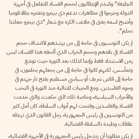
النظيفة” وصُدم الإيطاليون لحجم الفساد المتغلغل في أجهزة
الدولة وخرجوا في مظاهرات تدعم دي بييترو وتعتبره بطلا قوميا
وأصبح اسمه يغنى في ملاعب الكرة مع شعار “دي بييترو جعلتنا
نحلم”.
لم يكن التونسيون في حاجة إلى من يرشدهم لاكتشاف حجم
الفساد في بلادهم وحجم الخراب الذي ألحقه هذا الفساد، ليس
زمن الاستبداد فقط وإنما كذلك بعد الثورة حيث توسّع
وتمأسس. لكنهم كانوا في حاجة إلى من يجعلهم يحلمون، في
حاجة إلى قاض شريف أو سياسي مستقيم يفتح نار جهنم في
وجوه الفاسدين. ومع الخيبات المتتالية منذ الثورة في النخب
والأحزاب السياسية، وخاصة تلك التي حكمت، والتي خدمت
الفساد والفاسدين وفتحت لهم أبواب السلطة، كان أمل كثير
من التونسيين في رئيس الجمهورية، رجل القانون الذي تربطه
علاقات وطيدة بالسلطة القضائية.
لم يكن مطلوبا أن يتدخل رئيس الجمهورية في الأجهزة القضائية،