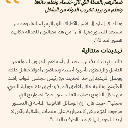
ضمائرهم بالعملة التي تأتي خلسة، ونعلم مأتاها
ونعلم من يريد تخريب الدولة من الداخل
وذلك في إشارة إلى نفس الأطراف التي اتهمها سابقا، وهو غير
مستعد للتحاور معها، لأن “من هم مطالبون للعدالة مكانهم
قصور العدالة”.
تهديدات متتالية
تتالت تهديدات قيس سعيد لمن أسماهم المخرّبون للدولة من
الداخل والمرتبطون بأجهزة أجنبية ويتقاضون أموالا مقابل ذلك،
ووصل التهديد إلى حد الحديث مع رئيس مجلس النواب راشد
الغنّوشي ونائبيه خلال لقاء في قصر قرطاج في 20 جويلية الماضي،
من خلال التلويح بصلاحياته الدستورية و”الصواريخ التي
يخبئها”، حيث قال “إنّ الوسائل القانونية المتاحة في الدستور
موجودة لديّ، وهي كالصواريخ على منصات إطلاقها، ولكن لا
أريد اللجوء إليها في هذا الظرف بالذات”.