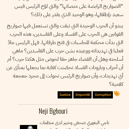
“الصواريخ الرابضة على منصاتها” والتي لوّح الرئيس قيس
سعيد بإطلاقها، وهو الوحيد الذي يقدر على ذلك؟
يبدو أن الحرب الوحيدة التي تبقت والتي تستعمل فيها صواريخ
القوانين هي الحرب على الفساد وعلى الفاسدين، هذه الحرب
التي بدأت محكمة المحاسبات في فتح طرقاتها. فهل الرئيس جادّ
فعليا في تهديداته ووعيده بشن حرب على الفاسدين؟ ماهي
أسلحته وهل أن القضاء جاهز حقا لخوض مثل هكذا حرب؟ أم
أن أحزاب وبارونات الفساد تحصّنت كفاية بما يجعلها بمنأى عن
أي تهديدات، وأن صواريخ الرئيس تحولت إلى مجرد جعجعة
كلامية؟
Justice
Impunité
Corruption
Neji Bghouri
ناجي البغوري صحفي وخبير لدى منظمات