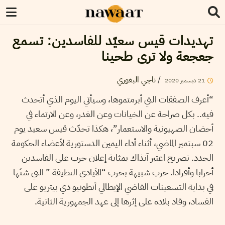
تهديدات قيس سعيّد للفاسدين: تسمع
جعجعة ولا ترى طحينا
/
ناجي البغوري
21
ديسمبر
2020
“أعرف الصفقات التي أبرمتموها، وسيأتي اليوم الذي أتحدث
فيه.. بكل صراحة عن الخيانات وعن الغدر، وعن الارتماء في
أحضان الصهيونية والاستعمار”، هكذا تحدّث قيس سعيد يوم
02 سبتمبر الماضي، أثناء أداء اليمين الدستورية لأعضاء الحكومة
الجدد. تصريح اعتبر آنذاك بمثابة إعلان حرب على الفاسدين
أحزابا وأفرادا. حرب شبيهة بحرب “الأيادي النظيفة ” التي شنّها
في بداية التسعينات القاضي الإيطالي أنطونيو دي بيتريو على
الفساد، وقاد بلاده على إثرها إلى عهد الجمهورية الثانية.