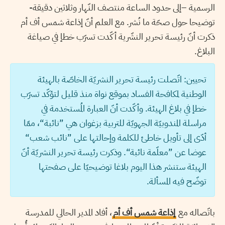
الرسمية –إلى حدود الساعة منتصف النّهار وثلاثين دقيقة-
توضيحا حول صحّة ما نُشر. مع العلم أنّ إذاعة شمس أف أم
ذكرت أنّ رئيسة تحرير النشّرية أكّدت تسرّب خطإ في صياغة
البلاغ.
تحيين: اتّصلت رئيسة تحرير النشريّة الخاصّة بالهيئة
الوطنية لمكافحة الفساد بموقع نواة منذ قليل لتؤكّد تسرّب
خطإ في بلاغ الهيئة. وأكّدت أنّ العبارة المُستخدمة في
مراسلة المندوبيّة الجهويّة للتربية بزغوان هي ”نائبة“، ممّا
أدّى إلى تأويل خاطئ للكلمة وإحالتها على ”نائب شعب“
عوضا عن ”معلّمة نائبة“. وذكرت رئيسة تحرير النشريّة أنّ
الهيئة ستنشر هذا اليوم بلاغا توضيحيّا على صفحتها
توضّح فيه المسألة.
باتّصاله مع
إذاعة شمس أف أم
، أفاد المدير الحالي للمدرسة