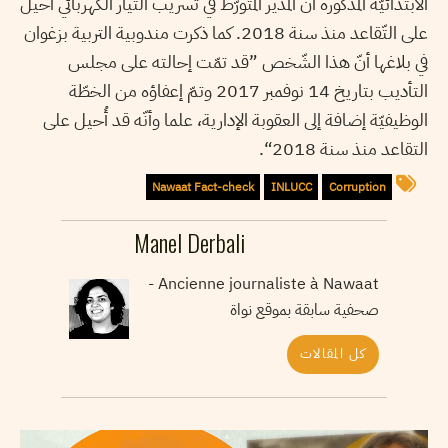
الابتدائيّة المذكورة أنّ المدير المتورّط في تسريب التيار الكهربائي أُحيل
على التّقاعد منذ سنة 2018. كما ذكرت مندوبية التربية بزغوان
في بلاغها أنّ هذا الشّخص ”قد تمّت إحالته على مجلس
التأديب بتاريخ 14 نوفمبر 2017 وتمّ إعفاؤه من الخطّة
الوظيفيّة إضافة إلى العقوبة الإدارية، علما وأنّه قد أُحيل على
التقاعد منذ سنة 2018“.
Nawaat Fact-check
INLUCC
Corruption
Manel Derbali
Ancienne journaliste à Nawaat -
صحفية سابقة بموقع نواة
كل المقالات