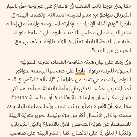
ممّا يعني تورّط نائب الشعب في الانتفاع على غير وجه حقّ بالتيار
الكهربائي بتواطؤ مع مدير المدرسة الابتدائيّة. وتضيف الهيئة في
بلاغها ”وتمّ اتّخاذ الإجراءات الإداريّة المستوجبة والمتمثّلة في إحالة
مدير المدرسة على مجلس التأديب علاوة على تسليط عقوبة
عليه من الدرجة الثانية تتمثّل في الرّفت المؤقّت لمدّة شهر مع
الحرمان من المرتّب“.
وفي ردّها على بيان هيئة مكافحة الفساد، نشرت المندوبيّة
الجهويّة للتربية بزغوان
بلاغا
على صفحتها الرسمية بمواقع
التواصل الاجتماعي تفيد من خلاله أنّ ”المسألة تتلخّص في قيام
أحد المديرين بمدّ سلك كهربائي لمعلّمة نائبة تقيم بأحد مساكن
ديوان سكن أعوان وزارة التربية وذلك في أواسط سنة 2017“،
ممّا يعني أنّ الأمر لا يتعلّق بنائب شعب وإنّما بمعلّمة نائبة. وقد
سعت نواة إلى الاتّصال أكثر من مرّة برئيسة تحرير نشريّة الهيئة
للاستفسار عن هويّة الشخص المعني بالانتفاع بالتيّار الكهربائي،
ولكنّها لم تتلقَّ ردّا على الاتّصال. كما لم تنشر الهيئة على صفحتها