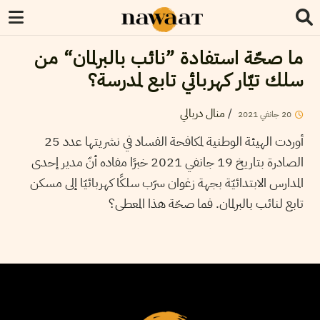
ما صحّة استفادة ”نائب بالبرلمان“ من
سلك تيّار كهربائي تابع لمدرسة؟
/
منال دربالي
20
جانفي
2021
أوردت الهيئة الوطنية لمكافحة الفساد في نشريتها عدد 25
الصادرة بتاريخ 19 جانفي 2021 خبرًا مفاده أنّ مدير إحدى
المدارس الابتدائيّة بجهة زغوان سرّب سلكًا كهربائيّا إلى مسكن
تابع لنائب بالبرلمان. فما صحّة هذا المعطى؟