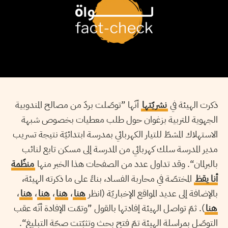
ذكرت الهيئة في
نشريّتها
أنّها ”توصّلت بردّ من مصالح المندوبية
الجهوية للتربية بزغوان حول طلب معطيات بخصوص شبهة
الاستهلاك المشطّ للتيار الكهربائي بمدرسة ابتدائيّة نتيجة تسريب
مدير المدرسة سلك كهربائي من المدرسة إلى مسكن تابع لنائب
بالبرلمان“. وقد تداول عدد من الصفحات هذا الخبر منها
منظّمة
أنا يقظ
المختصّة في محاربة الفساد، بناءً على ما ذكرته الهيئة،
بالإضافة إلى عديد المواقع الإخباريّة (انظر
هنا
،
هنا
،
هنا
،
هنا
،
هنا
). ثمّ تواصل الهيئة إفادتها بالقول ”وتمّت الإفادة أنّه عقب
التوصّل بمراسلة الهيئة تمّ فتح بحث وتثبّتت صحّة التبليغ“.