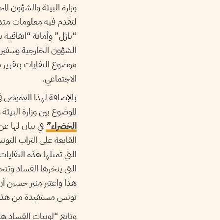
وزارة البيئة والشؤون الم
لتقدم فيه معلومات متداو
“بازل” وأمانة “اتفاقية 
الشؤون الخارجية وسفير 
موضوع النفايات بتقرير د
الاجتماعي.
بالإضافة لهذا الغموض في
الموضوع بين وزارة البيئة 
الخضراء”
في بيان لها ع
القابعة على التراب الت
التي تمثلها هذه النفايا
التي ينخرها الفساد وتتح
هذا واعتبر منير حسين أن
تونس مستفيدة من هذا 
وتابع “لوبيات الفساد هم 