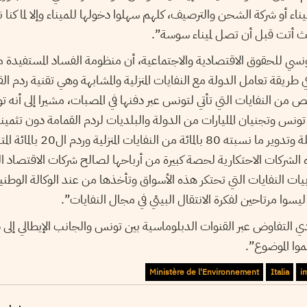
ء أو شركة الشحن والترصيف، كلهم سهلوا دخولها للميناء وإلا لما كن
ث أتت قبل أن تصل لميناء سوسة”.
نسي للحقوق الاقتصادية والاجتماعية، أن منظومة الفساد المستفيدة م
 طريقة تعامل الدولة مع النفايات المنزلية والمشابهة وهي تقنية ردم ال
 النفايات التي تأتي لتونس عبر دفنها في المصبات، مشيرا إلى أنه تو
تونس وتجنيان المليارات من الدولة والبلديات لردم القمامة دون تثمينها
الذي يتم فيه إعادة رسكلة وتدوير ما نسبت
شركات الاحتكارية لحصة كبيرة من أرباحها لصالح شركات الاقتصاد ال
وبيات النفايات التي تحتكر هذه الأسواق وتأخذها من عند الوكالة الوطن
 التفاوض عبر القنوات الدبلوماسية بين تونس والجانب الإيطالي إلى 
وا الموضوع”.
Ministère de l'Environnement
Italia
i