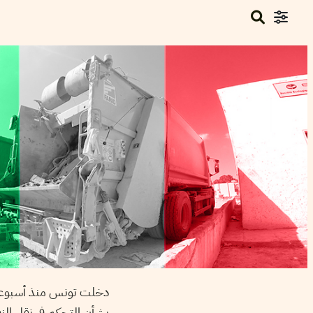
دخلت تونس منذ أسبوعين 
بشأن التحكم في نقل النف