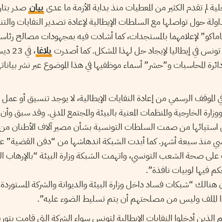
حلية لم تقدم الكثير من المعطيات منذ بداية الأزمة ما عدى
بيان
لة حول تواصلها مع السلطات الإيطالية لإعادة تصدير النفايات والتن
باماكو” لإعلامهما بالمستجدات، كما أشادت فيه بمجهودات مصالح رئاسة
تونس في إيطاليا لإيجاد حل لهذا المشكل. كما أصدرت
بلاغا
، في 
ائرة المحاسبات و”حشر” أسماء موظفيها في هذا الموضوع عبر نشر بيانا
 الموقف الرسمي من إعادة النفايات الإيطالية، لا يوجد تنسيق أو عم
ووزارة الخارجية والمنظمات المعنية بالبيئة والمجتمع المدني. وقد سبق وأ
ن استيائها من صمت السلطات التونسية بشأن مصير آلاف الأطنان من ال
ونسي منذ سبعة أشهر. كما أبدت الشبكة اندهاشها من “دفن القضية” عل
ت على صحة الشعب التونسي، واتهمت الشبكة وزارة البيئة “بالإرهاب ال
كم فيها لوبيات نافذة”.
 هنالك “شبكات فساد داخل وزارة البيئة والديوانة والشركة المستوردة و
الملف وليس من مصلحتهم أن يتم تسليط الضوء عليه”.
الذين أدخلوا النفايات الإيطالية لتونس سواء الشركة التي قامت بتوريد