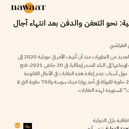
ية: نحو التعفن والدفن بعد انتهاء آجال
 الطرابلسي
عرف ملف “النفايات الإيطالية” العديد من التطورات منذ أن كُشِف الأمر في جويلية 2020 إلى
اليوم. لكن انتهاء الآجال القانونية لإرجاعها إلى البلد المصدر إيطاليا، في 20 جانفي 2021، فتح
حول أسباب عدم إعادة هذه النفايات في الآجال القانونية
والغموض الذي يلف مصير الـ212 حاوية المتروكة في أحد زوايا ميناء سوسة والـ70 حاوية التي لا
 المستوردة لهذه النفايات.
اقية بازل الدولية
بيئة
عاهدة الدولية
تنص أنه