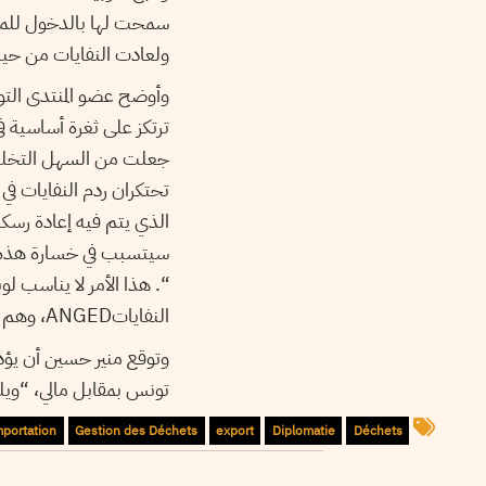
سمحت لها بالدخول للمينا
ولعادت النفايات من حي
وأوضح عضو المنتدى التو
ترتكز على ثغرة أساسية في
جعلت من السهل التخلص من
تحتكران ردم النفايات في 
سيتسبب في خسارة هذه ال
“. هذا الأمر لا يناسب ل
النفاياتANGED، وهم ليسوا مرتاحين لفكرة الانتقال البيئي في مجال النفايات”.
وتوقع منير حسين أن يؤدي
تونس بمقابل مالي، “ويلم
mportation
Gestion des Déchets
export
Diplomatie
Déchets