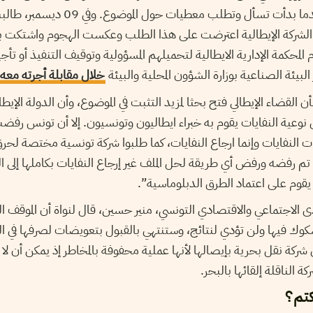
الإيطالية إلا في نوفمبر عندما بدأت تسأل 
 الشركة الإيطالية اعترضت على هذا الطلب وعكست الهجوم واشتكت بوزار
م المحكمة الإدارية الايطالية لتحميلهم المسؤولية وتوقيف التنفيذ أو تأ
بيئة الصناعية بوزارة الشؤون المحلية والبيئة
خلال مقابلة أجرته معه
لقضاء الإيطالي فتح بحثا لمزيد التثبت في الموضوع، وأن الدولة الإ
ن نوعية النفايات يقوم به خبراء ايطاليون وتونسيون. إلا أن تونس رف
ت النفايات وإنما ارجاع النفايات، كما طلبوا شركة تونسية مختصة لح
تم رفضه ورفض أي طريقة لحل الملف غير إرجاع النفايات بكاملها إلى ال
يقوم على اعتماد الطرق الدبلوماسية”.
نتدى الاجتماعي والاقتصادي التونسي، منير حسين، قال لنواة أن الموقف
وك فيها ولن تؤدي لنتائج، وستنتهي بالقبول بتعويضات لصرفها في ا
 شركة نقل بحرية بإيصالها لأنها عملية محفوفة بالمخاطر إذ يمكن أن لا 
ة الناقلة إلقائها بالبحر.
كتم؟