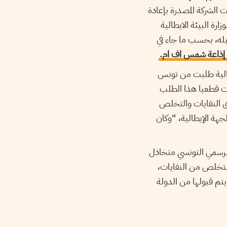
وتطلب معطيات حول الموضوع. وفي 09 ديسمبر، طالبت الشركة المصدرة بإعادة
ة البيئة الايطالية
جيله، بحسب ما جاء في
 إذاعة شمس اف ام.
يطالية طلبت من تونس
ضت قطعيا هذا الطلب
رق النفايات والتخلص
جهة الإيطالية، “وكان
 الرسمي التونسي متخاذل
لتخلص من النفايات،
يتم قبولها من الدولة