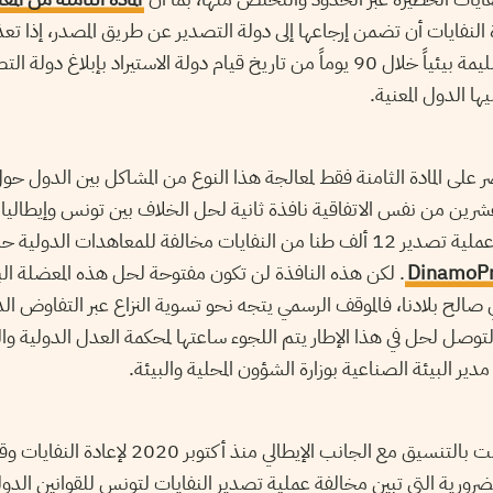
ة النفايات أن تضمن إرجاعها إلى دولة التصدير عن طريق المصدر، إذا تع
للتخلص منها بطريقة سليمة بيئياً خلال 90 يوماً من تاريخ قيام دولة الاستيراد بإبل
ها الدول المعنية.
قتصر على المادة الثامنة فقط لمعالجة هذا النوع من المشاكل بين الدول حو
 عشرين من نفس الاتفاقية نافذة ثانية لحل الخلاف بين تونس وإيطاليا ب
المستحقة، خصوصا وأن عملية تصدير 12 ألف طنا من النفايات مخالفة للمعاهدات الد
DinamoP
. لكن هذه النافذة لن تكون مفتوحة لحل هذه المعضلة البي
ي صالح بلادنا، فالموقف الرسمي يتجه نحو تسوية النزاع عبر التفاوض ال
التوصل لحل في هذا الإطار يتم اللجوء ساعتها لمحكمة العدل الدولية وا
ر البيئة الصناعية بوزارة الشؤون المحلية والبيئة.
وزارة البيئة في تونس قامت بالتنسيق مع الجانب الإيطال
ضرورية التي تبين مخالفة عملية تصدير النفايات لتونس للقوانين الدول