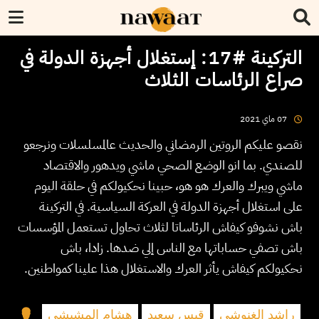
التركينة #17: إستغلال أجهزة الدولة في
صراع الرئاسات الثلاث
2021
ماي
07
نقصو عليكم الروتين الرمضاني والحديث عالمسلسلات ونرجعو
للصندي. بما انو الوضع الصحي ماشي ويدهور والاقتصاد
ماشي ويبرك والعرك هو هو، حبينا نحكيولكم في حلقة اليوم
على استغلال أجهزة الدولة في العركة السياسية. في التركينة
باش نشوفو كيفاش الرئاساتا لثلاث تحاول تستعمل المؤسسات
باش تصفي حساباتها مع الناس إلي ضدها. زادا، باش
نحكيولكم كيفاش يأثر العرك والاستغلال هذا علينا كمواطنين.
راشد الغنوشي
قيس سعيد
هشام المشيشي