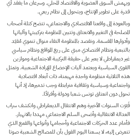
ويهمش السوق العضوية والاقتصاد المحلي. وسرعان ما يفقد أي
قدرة على تطوير الإنتاج، ويتحول إلى نظام ريعي.
وبالعودة إلى واقعنا الاقتصادي والاجتماعي، تتضح كتلة أصحاب
المصلحة في التغيير والانعتاق وتتبين المنظومة بتركيبتها وآلياتها
وأدوارها المقسمة. ونقصد بالمنظومة التقاء منوال تنموي مُقيّد
بالتبعية ونظام اقتصادي مبني على ريع المواقع ونظام سياسي
غير ديمقراطي لا يعبر على حقيقة التركيبة الاجتماعية وموازين
القوى السياسية ويعتمد آليات الإخضاع للإرادة الشعبية. وتمثل
هذه الثلاثية منظومة واحدة مهيمنة، ذات أبعاد اقتصادية
واجتماعية وسياسية وثقافية مترابطة وجب تدميرها، إذ أنها
تحول دون انعتاق تونس شعبا ودولة وأفرادًا.
قَبَرَت السنوات الأخيرة وهم الانتقال الديمقراطي وانكشف سراب
العدالة الانتقالية وأضحى السلم الاجتماعي مهددا بالانهيار.
فأمام عدد الحركات الاجتماعية وأحجامها وأنواعها والقمع الذي
تتعرض إليه، لا يسعنا اليوم القول بأن للمصالح الشعبية صوتا