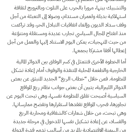
والتشبيك بينها، مرورا بالحرب على التلوث وبالترويج لثقافة
استهلاكية بديلة ولعمران مستدام، وصولا إلى التعبئة من أجل
وقف سداد الديون وإلغاء اتفاقيات التبادل الحر، وقد تراكمت
منذ انفتاح المجال السياسي تجارب عديدة ومستقلة ومتنوّعة
من حيث المنهجيات، يمكن اليوم الاستناد إليها والعمل من أجل
إعطائها أفقا مشتركا يجمعها.
أما الخطوة الأخرى فتتمثل في كسر الوفاق بين الدوائر المالية
الخارجية والطغمة المحلية المتنفذة والوقوف أمام إعادة تشكل
المنظومة. فمن خلال “خطاب الريع” الجديد المنبثق عن بعض
الدوائر الليبرالية، يتبين أن بعض جوانب نظام ريع المواقع
السياسية أصبحت تقلق المنظومة نفسها، وهي تبحث اليوم عن
تجاوزها، فحرب المواقع تفقدها استقرارها وتفضح ممارساتها.
وهي تبحث، من خلال شعارات كالشفافية ومحاربة الريع
والفساد، عن إعادة تشكيل نفسها للدخول في مرحلة جديدة
من الهيمنة الاقتصادية بالمزيد من أساليب تدمير قدرة الدولة