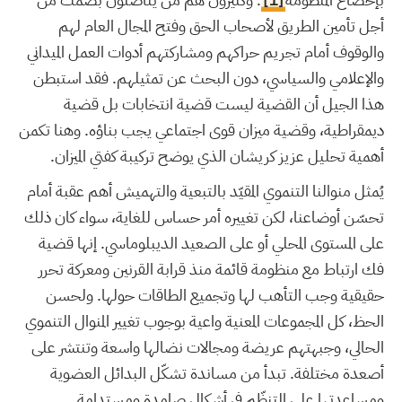
أجل تأمين الطريق لأصحاب الحق وفتح المجال العام لهم
والوقوف أمام تجريم حراكهم ومشاركتهم أدوات العمل الميداني
والإعلامي والسياسي، دون البحث عن تمثيلهم. فقد استبطن
هذا الجيل أن القضية ليست قضية انتخابات بل قضية
ديمقراطية، وقضية ميزان قوى اجتماعي يجب بناؤه. وهنا تكمن
أهمية تحليل عزيز كريشان الذي يوضح تركيبة كفتي الميزان.
يُمثل منوالنا التنموي المقيّد بالتبعية والتهميش أهم عقبة أمام
تحسّن أوضاعنا، لكن تغييره أمر حساس للغاية، سواء كان ذلك
على المستوى المحلي أو على الصعيد الديبلوماسي. إنها قضية
فك ارتباط مع منظومة قائمة منذ قرابة القرنين ومعركة تحرر
حقيقية وجب التأهب لها وتجميع الطاقات حولها. ولحسن
الحظ، كل المجموعات المعنية واعية بوجوب تغيير المنوال التنموي
الحالي، وجبهتهم عريضة ومجالات نضالها واسعة وتنتشر على
أصعدة مختلفة. تبدأ من مساندة تشكّل البدائل العضوية
ومساعدتها على التنظّم في أشكال صامدة ومستدامة