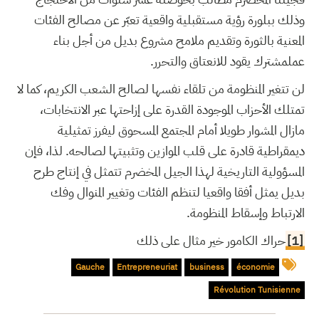
وذلك ببلورة رؤية مستقبلية واقعية تعبّر عن مصالح الفئات
المعنية بالثورة وتقديم ملامح مشروع بديل من أجل بناء
عملمشترك يقود للانعتاق والتحرر.
لن تتغير المنظومة من تلقاء نفسها لصالح الشعب الكريم، كما لا
تمتلك الأحزاب الموجودة القدرة على إزاحتها عبر الانتخابات،
مازال المشوار طويلا أمام المجتمع المسحوق ليفرز تمثيلية
ديمقراطية قادرة على قلب الموازين وتثبيتها لصالحه. لذا، فإن
المسؤولية التاريخية لهذا الجيل المخضرم تتمثل في إنتاج طرح
بديل يمثل أفقا واقعيا لتنظم الفئات وتغيير المنوال وفك
الارتباط وإسقاط المنظومة.
[1]
حراك الكامور خير مثال على ذلك
Gauche
Entrepreneuriat
business
économie
Révolution Tunisienne