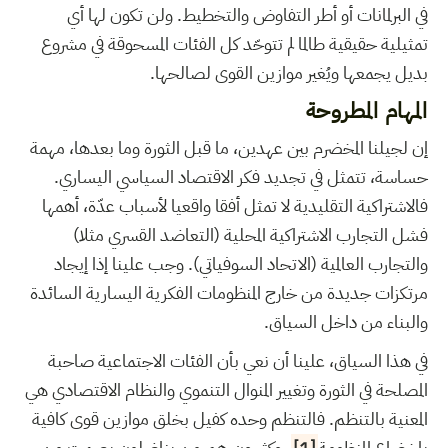
في البرلمانات أو أطر التفاوض والتخطيط. ولن تكون لها أي
تمثيلية حقيقية طالما لم تتوحّد كل الفئات المسحوقة في مشروع
بديل يجمعها ويُغير موازين القوى لصالحها.
المهام المطروحة
إن لجيلنا المخضرم بين عهدين، ما قبل الثورة وما بعدها، مهمة
حساسة، تتمثل في تجديد فكر الاقتصاد السياسي اليساري.
فالاشتراكية التقليدية لا تمثل أفقا واقعيا لأسباب عدّة، أهمها
فشل التجارب الاشتراكية المحلية (التعاضد القسري مثلا)
والتجارب العالمية (الاتحاد السوفياتي). وجب علينا إذا إيجاد
مرتكزات جديدة من خارج المنظومات الفكرية اليسارية السائدة
والبناء من داخل السياق.
في هذا السياق، علينا أن نعي بأن الفئات الاجتماعية صاحبة
المصلحة في الثورة وتغيير المنوال التنموي والنظام الاقتصادي هي
المعنية بالتنظم. فالتنظم وحده كفيل بخلق موازين قوى كافية
بإخضاع المنظومة
[1]
. وكثيرون هم من يناضلون بصمت من