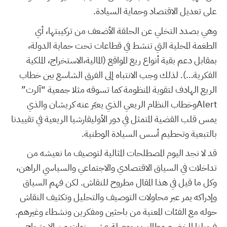
على تعديل الاقتصاد وحماية السيادة.
وهي بصدد التخلي عن الحلقة الأضعف من تركيبتها، أي
الطغمة المحلية التي تنشط في قطاعات تحت حماية الدولة،
بمقابل دعم بقية أنواع ريع المواقع (المالية،الاستخراج، الملكية
الفكرية…). لذلك وجب الانتباه إلى الفرق الشاسع بين خطاب
الريع الهادف لتقوية المنظومة كما تسوقه مثلا جمعية “آلرت”
Alertوخطاب النظام الريعي الذي يعبّر عنه كريشان والذي
يمس قلب القضية المتمثل في دور الأوليقارشيا الريعية في تقييدنا
بالتبعية وتحطيم أسس السيادة الوطنية.
قد لا نجد اليوم المصطلحات المثالية لتوصيف ما نعيشه من
تداخلات في السياق الاقتصادي والاجتماعي والسياسي الراهن،
وكل ما قيل في هذا المقال مطروح للنقاش. لكن فهم السياق
وإدراكه يمر عبر محاولات التوصيف والتحليل وتكثيف النقاش
حوله مع الفئات المعنية من باحثين ومفكرين ونشطاء وغيرهم.
فجيلنا المخضرم مطالب بحوصلة عشر سنوات من الاحتجاج