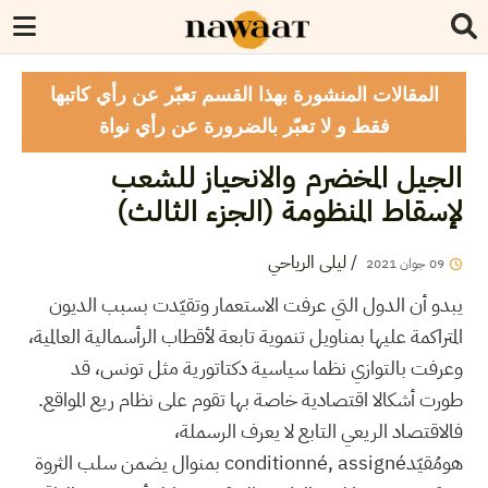
المقالات المنشورة بهذا القسم تعبّر عن رأي كاتبها
فقط و لا تعبّر بالضرورة عن رأي نواة
الجيل المخضرم والانحياز للشعب
لإسقاط المنظومة (الجزء الثالث)
/
ليلى الرياحي
09
جوان
2021
يبدو أن الدول التي عرفت الاستعمار وتقيّدت بسبب الديون
المتراكمة عليها بمناويل تنموية تابعة لأقطاب الرأسمالية العالمية،
وعرفت بالتوازي نظما سياسية دكتاتورية مثل تونس، قد
طورت أشكالا اقتصادية خاصة بها تقوم على نظام ريع المواقع.
فالاقتصاد الريعي التابع لا يعرف الرسملة،
هومُقيّدconditionné, assigné بمنوال يضمن سلب الثروة