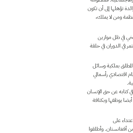
ئدة تؤهلها إلى أن تكون
ظمة ومن لا يملك،
ريخي في ظل موازين
ر في الدوران في حلقة
المطلق بملكية وسائل
نظام اقتصادي رأسمالي
ة.
في كتابه عن حق الإنسان
أيضا يوظفها وبكثافة
عتداء على
ء الانسحاب من أفغانستان. وأطلقوا