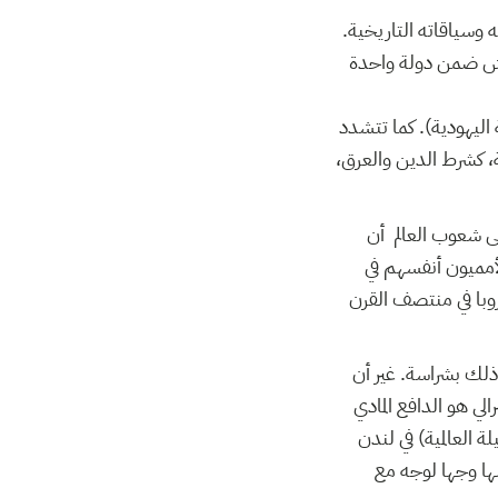
 وسياقاته التاريخية.
يش ضمن دولة واحدة
ة اليهودية). كما تتشدد
، كشرط الدين والعرق،
لى شعوب العالم أن
لأمميون أنفسهم في
روبا في منتصف القرن
 ذلك بشراسة. غير أن
الي هو الدافع المادي
 العالمية) في لندن
فسها وجها لوجه مع