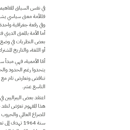
في نفس السياق المفاهيمي 
فللأمة معنى سياسي يشي
وفي رقعة جغرافية واحدة.
أما الأمة بالمعنى الديني 
بعض النظريات في وضع شر
أو اللغة، والتاريخ المشتر
أمّا الأممية، فهي مبدأ س
يتحدوا رغم الحدود والحو
تناقض وتعارض تام مع الق
التاسع عشر.
اعتقد بعض اليبراليين في 
هذا المفهوم تعرّض لنقد حا
للصراع العالمي والحروب و
سنة 1964 تهدف