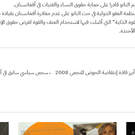
ر الناتو قادرا على حماية حقوق النساء والفتيات في أفغانستان.
منظمة العفو الدولية في حث الناتو على عدم مغادرة أفغانستان بقيادة م
ة الذكية” التي أصّلت فيها لاستخدام العنف والقوة لفرض حقوق ال
لأجندة.
بشير العبيدي ناشط نقابي وسياسي و أحد أبرز قادة إنتفاضة الحوض المنجمي 8