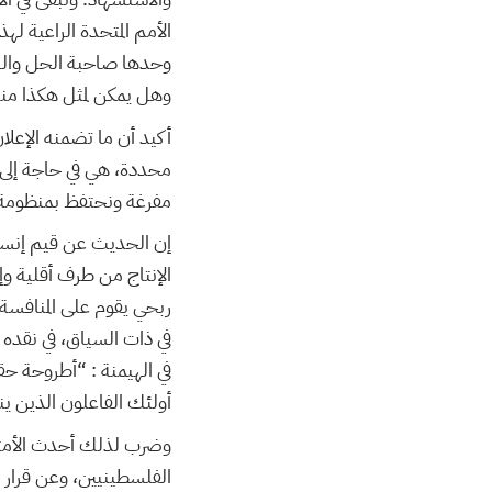
الأمم المتحدة الراعية ل
وحدها صاحبة الحل والر
وهل يمكن لمثل هكذا منت
أكيد أن ما تضمنه الإعلا
محددة، هي في حاجة إلى إ
مفرغة ونحتفظ بمنظومة تن
إن الحديث عن قيم إنسان
الإنتاج من طرف أقلية وإخ
ربحي يقوم على المنافسة 
في ذات السياق، في نقده 
في الهيمنة : “أطروحة حق
أولئك الفاعلون الذين ين
وضرب لذلك أحدث الأمثلة