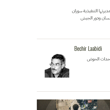
ديرتها التنفيذية سوزان
إنسان ودور الجيش
Bechir Laabidi
200 ، سجين سياسي سابق في أحداث الحوض