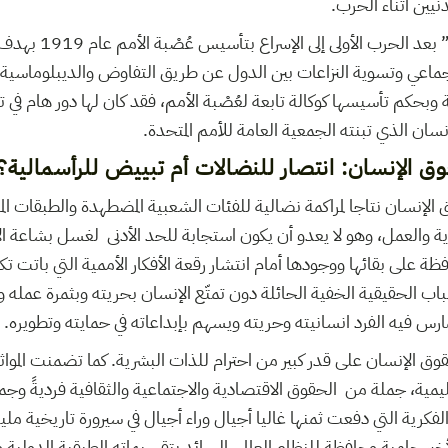
دنيين أثناء الحرب.
أدت مفاوضات “فرساي” بعد ال
اعي وتسوية النزاعات بين الدول عن طريق التفاوض والديبلوماسية إثر
وبحكم تأسيسها كوكالة تابعة لعُصْبة الأمم، فقد كان لها دور هام في تع
إنسان الذي تبنته الجمعية العامة للأمم المتحدة.
قوق الإنسان: انتصار للنضالات أم تبييض للرأسمالية؟
وق الإنسان نتاجا لمراكمة نضالية للفئات الشعبية المضطهدة والطبقات 
ية والعمل، وهو لا يعدو أن يكون استجابة للحد الأدنى لغسل بشاعة ال
فظة على بقائها ووجودها أمام انتشار رقعة الأفكار الأممية التي باتت 
سباب الحقيقية الخفية الحائلة دون تمتّع الإنسان بحريته وبثمرة عمله 
 يمارس فيه الفرد انسانيته وحريته ويسهم بإبداعاته في حمايته وتطويره.
قوق الإنسان على قدر كبير من احترام للذات البشرية. كما تضمنت المواث
لإقليمية، جملة من الحقوق الاقتصادية والاجتماعية والثقافية فرديةً وجم
فكرية التي دفعت ثمنها غاليا أجيال وراء أجيال في سيرورة تاريخية مليئ
أخير حامية وحافظة للنظام العالمي السائد بتقسيماته الطبقية الدولية 