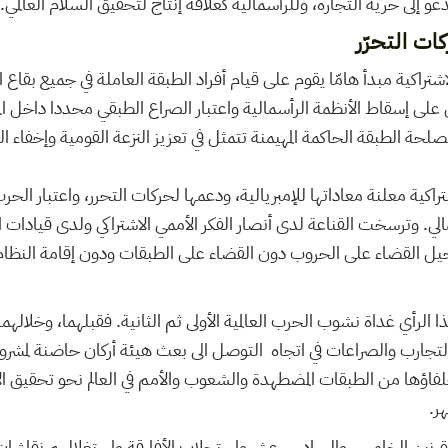
تدعو إلى حرية التجارة، وللرأسمالية كعلاقة إنتاج لتحقيق السلام العالمي.
ات التحرّر
شتراكية مبدأ هامّا يقوم على قيام أفراد الطبقة العاملة في جميع بقاع
 على إسقاط الأنظمة الرأسمالية واعتبار الصراع الطبقي محددا داخل 
مصلحة الطبقة الحاكمة المهيمنة تتمثل في تعزيز النزعة القومية وإخفاء ا
راكية معلنة معاداتها للإمبريالية، ودعمها لحركات التحرر، واعتبار الحرب
مالي. وترسخت القناعة لدى أنصار الفكر الأممي الاشتراكي ولدى قيادات ا
ستحيل القضاء على الحروب دون القضاء على الطبقات ودون إقامة النظام ا
لرأي غداة نشوب الحرب العالمية الأولى ثم الثانية. فقبلهما، وخلالهما
تجارب والصراعات في اتجاه التوصل الى بعث هيئة أركان حاضنة لمشروع
فاؤها من الطبقات المضطهدة والشعوب والأمم في العالم نحو تحقيق الان
ر.
ي القرنين الخامس والسادس عشر واستجلاب الأفارقة واستغلالهم نقاش