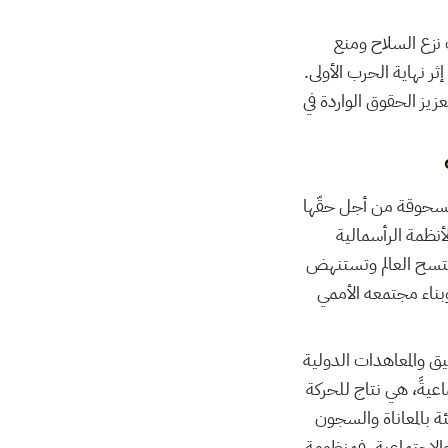
حرب الأولى إلى الإسراع بتأسيس عُصْبة الأمم عام 1919 بهدف نزع السلاح ومنع
 نهاية الحرب الأولى.
زيز الحقوق الواردة في
المسحوقة من أجل حقّها
أنظمة الرأسمالية
تكتسح العالم وتستنهض
وبناء مجتمعه الأممي
يق والمعاهدات الدولية
اعيةً، هي نتاج للحركة
ة بالمعاناة والسجون
والاجتماعية. فمنظومة