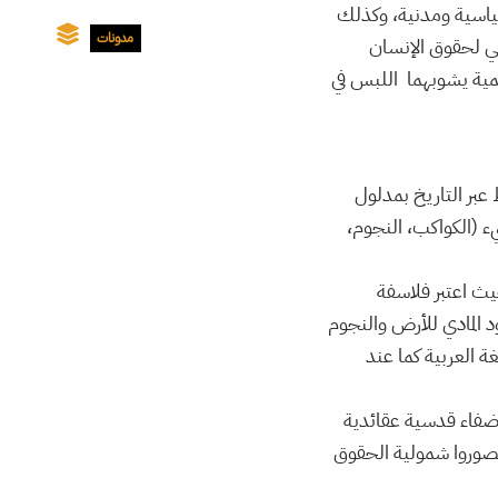
ياسية ومدنية، وكذلك
مدونات
مي لحقوق الإنسان
ة والأممية يشوبهما اللبس في
بر التاريخ بمدلول
ء (الكواكب، النجوم،
يث اعتبر فلاسفة
د المادي للأرض والنجوم
ة العربية كما عند
إضفاء قدسية عقائدية
تصوروا شمولية الحقوق