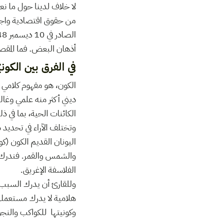
لا خلاف لدينا حول ما ن
من حقوق اقتصادية واجتما
أذهان البعض. فما المقصو
في الفرق بين الكونيّ
الكون، هو مفهوم كلامي 
ديني أكثر منه علمي وغال
الكائنات الحية، بما في 
وتختلف الآراء في تحديد
اليونان القديم الكون (ك
والشمس والقمر. فندرك أن
الفلاسفة الإغريق.
وللقارئ أن يدرك السبب ا
هلامية لا يدرك مستعمله
وكونيتها للكواكب والنجوم