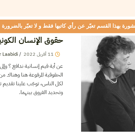
شورة بهذا القسم تعبّر عن رأي كاتبها فقط و لا تعبّر بالضرورة
حقوق الإنسان الكوني
11
أفريل
2022
/
r Laabidi
عن أية قيم إنسانية ندافع ؟ وإلى
الحقوقية المرفوعة هنا وهناك م
لكل الناس، توجّب علينا تقديم ت
وتحديد الفروق بينهما.