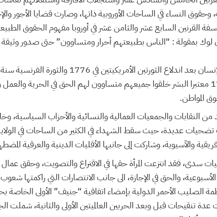
، وحقوق النساء قي الساحات الأوروبية ذاتها، وصارت قضايا الأجور وا
فة القرنين السابع عشر والثامن عشر في أوروبا مفهوم الحقوق الطبيعية 
ن لوك بمقولة : “الناس بطبيعتهم أحرار ومتساوون” حتى صدور وثيقة ال
إعلان “فرجينيا” في 1776 معتبرا البشر خلقوا جميعهم متساوون لهم الحق في الحرية وا
ق المواطن.
د من النقابات والجمعيات العمالية والنسائية والأحزاب السياسية، وخ
تضحيات عديدة، حيث سقط الشهداء في الكثير من الساحات في الولايات 
فريقية والآسيوية، وشاركت إلى جانبها الأقليات الدينية والعرقية المضطهد
 سدى، فقد انتزعت المرأة حقها في الاقتراع والتصويت، وحقق عمال الع
لأسبوعية، والحق في الإجازة، الى جانب الانتصارات التي راكمتها شعوب ال
 الصليب الأحمر الدولية بإمضاء اتفاقية “جنيف” الأولى الخاصة بح
 عدة تنقيحات قبل وبعد الحربين العالميتين الأولى والثانية، شملت ا