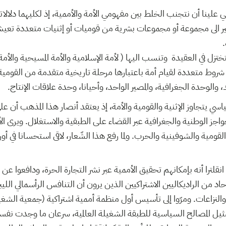
علينا أن نتجنب الخلط بين مفهومي الأمة والأممية، إذ لكليهما دلالاته
ر الى مجموعة أو مجموعات بشرية من قوميات أو إثنيات متعددة تع
فتختزل في العقيدة وتنسب اليها ( لأمة الإسلامية والأمة المسيحية والأم
وط متعددة لقيام أمة باعتبارها مرحلة تاريخية متقدمة من القومية
ك، والوحدة الجغرافية، والمصير الواحد، وأحيانا، وحدة علاقات الإنتاج.
ياسي يتجاوز الإثنية والقومية والأمة، إذ يعتقد أنصار هذا المذهب أن ع
اجز الوطنية والجغرافية عبر القضاء على الطبقية والاستغلال. ويرى ا
ومية والشوفينية والحرب. ولما رفع هذا الشّعار، لاقى استحسانا في أو
انقلترا أنه بإمكانهم تحقيق الأممية عبر نشر التجارة الحرة، ودافعوا عن
د من الراديكاليين الاشتراكيين الذين يرون أن التنافس الرأسمالي الليبر
النزاعات. ومرّوا إلى تأسيس أول منظمة أممية اشتراكية (جمعية الشغيلة
 إلى تمثيل المصالح السياسية للطبقة الشغيلة العالمية، سرعان ما وجدت ن