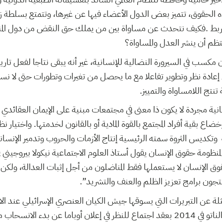
هذه الحقوق، تتميز بعض الدول الأعضاء فيها عن غيرها، وتتمتع بسلطة زا
بط .فكيف نتحدث عن مساواة بين من يملك حق النقض من دول المن
ظم أن ينشر العدل والمساواة؟
ن مكسب في السيرورة النضالية للإنسانية، غير أنه يبقى نتاجا لفعل تا
عادة نظر وتطوير تفاعلا مع ما يحصل من تغيرات وتطورات حتى لا نستم
تج اللامساواة والتمييز.
ية مجردة لا يكون ذا معنى في مجتمعات مبنية على الإيمان العقائدي 
ضاع بقية أفراد المجتمع بالقوة المادية أو بالقانون لخدمتها. واختيار 
وتكديس الثروة سمته الرئيسية إنتاج الأزمات والحروب وتدمير الإنساني
لمنظومة حقوق الإنسان يقول أستاذ العلوم الاجتماعية نيكولا بيروجيني 
وق الإنسان لا يستعملها فقط المناضلون من أجل إثبات العدالة، ولكن 
تجون برامج تعزيز الظلم والعنف والتشريد”.
 عن التبريرات التي يسوقها جيش الكيان العنصري الإسرائيلي عند الا
الفلسطينيين، وعن قرار الناتو في 2014 بعقد اجتماع للنظر في إعلان أوباما عن بد