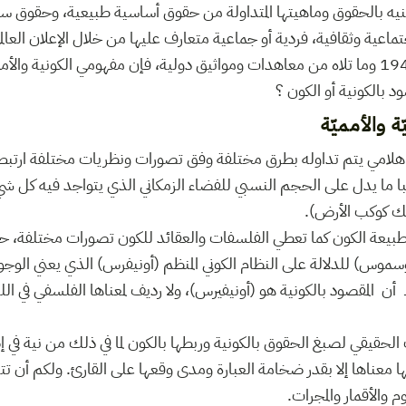
عنيه بالحقوق وماهيتها المتداولة من حقوق أساسية طبيعية، وحقوق س
عية وثقافية، فردية أو جماعية متعارف عليها من خلال الإعلان العال
الصادر في 10 ديسمبر 1948 وما تلاه من معاهدات ومواثيق دولية، فإن مفهومي الكوني
د بالكونية أو الكون ؟
ة والأمميّة
هلامي يتم تداوله بطرق مختلفة وفق تصورات ونظريات مختلفة ارتبط ع
با ما يدل على الحجم النسبي للفضاء الزمكاني الذي يتواجد فيه كل شي
ذلك كوكب الأرض).
 طبيعة الكون كما تعطي الفلسفات والعقائد للكون تصورات مختلفة، ح
وسموس) للدلالة على النظام الكوني المنظم (أونيفرس) الذي يعني الوجو
 المقصود بالكونية هو (أونيفيرس)، ولا رديف لمعناها الفلسفي في اللغ
لحقيقي لصبغ الحقوق بالكونية وربطها بالكون لما في ذلك من نية في 
ا معناها إلا بقدر ضخامة العبارة ومدى وقعها على القارئ. ولكم أن ت
 والأقمار والمجرات.