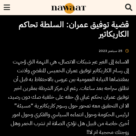
قضية توفيق عمران: السلطة تحاكم
الكاريكاتير
2023
سبتمبر
25
الاساءة إلى الغير عبر شبكات الاتصال، هي التهمة التي وُجهت
إلى رسام الكاريكاتير توفيق عمران الخميس المنقضي واذنت
بمقتضاها النيابة العمومية ببن عروس بالاحتفاظ به قبل أن
تطلق سراحه بعد ساعات. رغم ان مركز الشرطة بمڨرين اخبر
توفيق عمران بحكم غيابي في حقه على خلفية صك دون رصيد،
الا ان التحقيق معه تمحور حول رسوم كاريكاتيرية “مسيئة”
لرئيس الحكومة وحول انتماءه السياسي والفكري وحول امور
أخرى خاصة من قبيل هل تؤدي الصلاة ام تشرب الخمر وهل
زوجتك محجبة ام لا!!