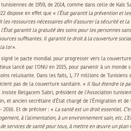
 tunisiennes de 1959, de 2014, comme dans celle de Kais Sai
022 dispose en effet que «
l’État garantit la prévention et le
it les ressources nécessaires afin d’assurer la sécurité et la
«
l’État garantit la gratuité des soins pour les personnes san
ources suffisantes. Il garantit le droit à la couverture socia
la loi
».
a signé le pacte mondial pour progresser vers la couverture
eux lancé par l’ONU en 2015, pour parvenir à un monde sai
oins reluisante. Dans les faits, 1, 77 millions de Tunisiens 
icient pas de la couverture sanitaire. «
Il faut étendre le p
, insiste Belgacem Sabri, président de l’Association tunisien
n, et ancien secrétaire d’État chargé de l’Émigration et de l
- 2016. Et de préciser : «
La santé est un droit essentiel. C’
logement, à l’alimentation, à un environnement sain, etc. L’E
e services de santé pour tous, à mettre en œuvre un plan n