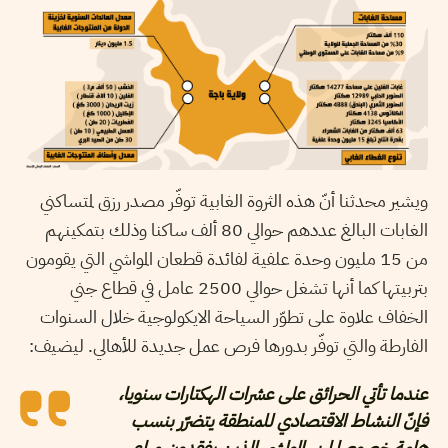
ويشير محدثنا أنّ هذه الثروة الغابية توفّر مصدر رزق لمتساكني
الغابات البالغ عددهم حوالي 80 ألف ساكنا وذلك بتمكينهم
من 15 مليون وحدة علفية لفائدة قطعان المواشي التي يقومون
بتربيتها كما أنها تشغل حوالي 2500 عامل في قطاع جني
الخفاف علاوة على تطوّر السياحة الايكولوجية خلال السنوات
الفارطة والتي توفّر بدورها فرص عمل جديدة للأهالي. ليضيف:
عندما تأتي الحرائق على عشرات الهكتارات سنويا،
فإنّ النشاط الاقتصادي للمنطقة يتضرّر بنسب
هامة خصوصا لمربي المواشي الذين يفقدون مراعي