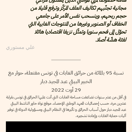
مجانية تجنّبهم تكاليف العلف المركّز وترفع قليلا من
حجم ربحهم، وينسحب نفس الأمر على جامعي
الخفاف أو الصنوبر وغيرها من المنتوجات الغابية التي
تحوّل إلى فحم سنويا وتمثّل نزيفا اقتصاديا هائلا
لفئة هشّة أصلا.
علي مستوري
نسبة 95 بالمائة من حرائق الغابات في تونس مفتعلة، حوار مع
الخبير البيئي عبد المجيد دبار
29 أوت 2022
في أقل من عشر سنوات تضاعفت مساحة الغابات التي أتت عليها الحرائق في تونس بقرابة
عشرين مرة، حسب إحصائيات المعهد الوطني للإحصاء. موقع نواة حاور الناشط البيئي
عبد المجيد دبار حول أسباب الحرائق و تأثيرها في النظام البيئي ومسؤولية الدولة في توفير
آليات حماية الغابات وإعادة تشجيره.