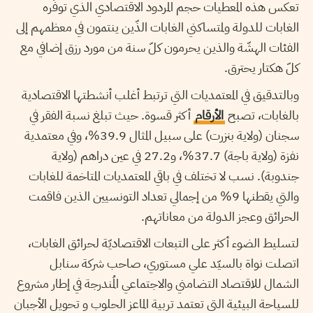
تعكس هذه المعطيات حجم المردود الاقتصادي الذي توفّره
الغابات للدولة ولمتساكني الغابات الذّين ينتمون في معظمهم إلى
الفئات الهشّة والذين يحرمون كلّ سنة من مورد رزق إضافي مع
كلّ هكتار يحترق.
وبالتدقيق في المعتمديات التي ترتبط أغلب أنشطتها الاقتصادية
بالغابات، تصبح
الأرقام
أكثر قسوة. حيث تبلغ نسبة الفقر في
سجنان (ولاية بنزرت) على سبيل المثال 39.9%، وفي معتمدية
نفزة (ولاية باجة) 37.7%، و27.2 في عين دراهم (ولاية
جندوبة). نسب لا تختلف في باقي المعتمديات المتاخمة للغابات
والتي يقطنها 9% من إجمالي تعداد التونسيين الذين فاقمت
الحرائق وعجز الدولة من معاناتهم.
لتسليط الضوء أكثر على التبعات الاقتصاديّة لحرائق الغابات،
اتصلت نواة بالسيّد علي مستوري، صاحب شركة سنابل
الشمال للاقتصاد التضامني والاجتماعي المُندرجة في إطار مشروع
للسياحة البيئية التي تعتمد تربية الماعز الحلوب و تحويل الأجبان