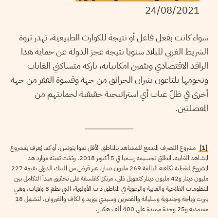
24/08/2021
سواء كانت بفعل فاعل أو نتيجة للكوارث الطبيعية، تهدر ثروة
الشريط الغربي للبلاد سنويا نتيجة عجز الدولة عن حماية هذا
الرافد الاقتصادي وتثمين امكانياته، تاركة متساكني الغابات
وتخومها يلتاعون بنيران الحرائق من جهة وقسوة الفقر من جهة
أخرى في ظلّ غياب أي استراتيجية حقيقية لحمايتهم من
المعضلتين.
[1]
مشروع التصرف المندمج للمشاهد بالمناطق الأقل نموا بتونس، أو كما يُعرف بمشروع
المشاهد الغابية، انطلق تجسيمه رسميا في 5 أكتوبر 2018. وتمّت تعبئة موارد هذا
المشروع لتغطية تكلفته البالغة 269 مليون دينارا، عبر قرض من البنك الدولي بقيمة 227
مليون دينار و42 مليون دينار كتمويل ذاتي، مرتكزا كفلسفة على تحقيق مبدأ التكامل بين
المنظومات الفلاحية والغابية والرعوية في المناطق ذات الأولوية، التي تظمّ 8 ولايات، وهي
بنزرت وباجة وجندوبة وسليانة والقصرين وسيدي بوزيد والكاف والقيروان، لتشمل 18
معتمدية و25 وحدة ممتدة على 400 ألف هكتار.