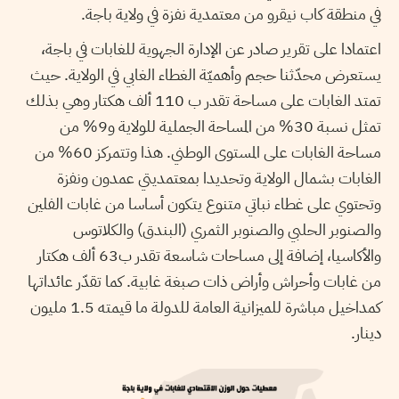
في منطقة كاب نيقرو من معتمدية نفزة في ولاية باجة.
اعتمادا على تقرير صادر عن الإدارة الجهوية للغابات في باجة،
يستعرض محدّثنا حجم وأهميّة الغطاء الغابي في الولاية. حيث
تمتد الغابات على مساحة تقدر ب 110 ألف هكتار وهي بذلك
تمثل نسبة 30% من المساحة الجملية للولاية و9% من
مساحة الغابات على المستوى الوطني. هذا وتتمركز 60% من
الغابات بشمال الولاية وتحديدا بمعتمديتي عمدون ونفزة
وتحتوي على غطاء نباتي متنوع يتكون أساسا من غابات الفلين
والصنوبر الحلبي والصنوبر الثمري (البندق) والكلاتوس
والأكاسيا، إضافة إلى مساحات شاسعة تقدر ب63 ألف هكتار
من غابات وأحراش وأراض ذات صبغة غابية. كما تقدّر عائداتها
كمداخيل مباشرة للميزانية العامة للدولة ما قيمته 1.5 مليون
دينار.