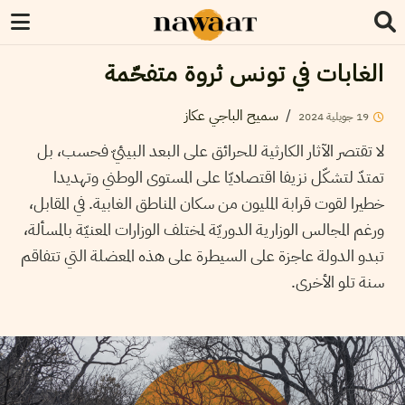
الغابات في تونس ثروة متفحّمة
/
سميح الباجي عكاز
19
جويلية
2024
لا تقتصر الآثار الكارثية للحرائق على البعد البيئيّ فحسب، بل
تمتدّ لتشكّل نزيفا اقتصاديّا على المستوى الوطني وتهديدا
خطيرا لقوت قرابة المليون من سكان المناطق الغابية. في المقابل،
ورغم المجالس الوزارية الدوريّة لمختلف الوزارات المعنيّة بالمسألة،
تبدو الدولة عاجزة على السيطرة على هذه المعضلة التي تتفاقم
سنة تلو الأخرى.