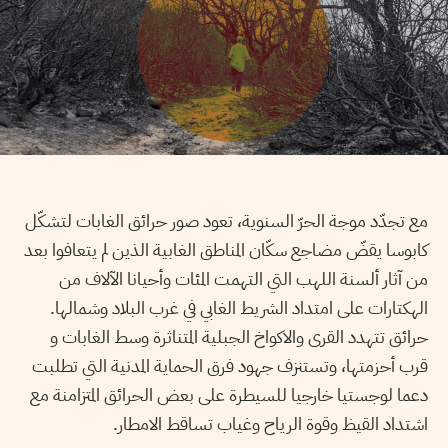
مع تجدّد موجة الحرّ السنوية، تعود صور حرائق الغابات لتشكّل
كابوسا يقضّ مضاجع سكّان المناطق الغابية الذين لم يتعافوا بعد
من آثار ألسنة اللهب التي التهمت المئات وأحيانا الآلاف من
الهكتارات على امتداد الشريط الغابي في غرب البلاد وشمالها.
حرائق تتهدد القرى والاكواخ الجبلية المتناثرة وسط الغابات و
قرب أحزمتها، وتستنزف جهود فرق الحماية المدنية التي تطلبت
دعما لوجستيا خارجيا للسيطرة على بعض الحرائق المتزامنة مع
اشتداد القيظ وقوة الرياح وغياب تساقط الامطار.