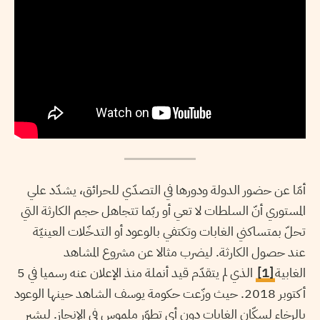
أمّا عن حضور الدولة ودورها في التصدّي للحرائق، يشدّد علي
المستوري أنّ السلطات لا تعي أو ربّما تتجاهل حجم الكارثة التي
تحلّ بمتساكني الغابات وتكتفي بالوعود أو التدخّلات العينيّة
عند حصول الكارثة. ليضرب مثالا عن مشروع المشاهد
الغابية
[1]
الذي لم يتقدّم قيد أنملة منذ الإعلان عنه رسميا في 5
أكتوبر 2018. حيث وزّعت حكومة يوسف الشاهد حينها الوعود
بالرخاء لسكّان الغابات دون أي تطوّر ملموس في الإنجاز. ليشير