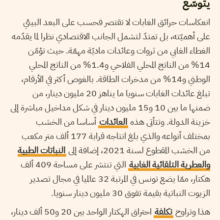
يتوسّع
انعكاسات حرائق الغابات لا تقتصر فحسب على البعد البيئي
على أهميّته، بل تمتدّ لتشمل الجانب الاقتصادي نظرا لما يقدّمه
الغطاء الغابي من ثروات وعائدات ماديّة مهمّة. حيث تؤمّن
14% من الناتج المحلي الفلاحي و1.4% من الناتج المحلي
الوطني و14% من مدخرات الطاقة. بالغوص أكثر في الأرقام،
تبلغ عائدات الغابات سنويا ما يناهز 20 مليون دينار، من
ضمنها ما بين 10 و15 مليون دينار في شكل مداخيل مباشرة إلى
خزينة الدولة. وتتأتى هذه
العائدات
أساسا من الخشب
بمختلف أنواعه والذي بلغ انتاجه قرابة 177 ألف متر مكعب
من الخشب المقطوع لسنة 2021، إضافة إلى
النباتات الطبية
والعطرية التلقائية الغابية
التي تنتشر على مساحة 409 ألف
هكتار، ممّا يضع تونس في المرتبة 32 عالميا في مجال تصدير
الزيوت النباتية بقيمة تفوق 30 مليون دينار سنويا.
هذا وتراوح
تكلفة
احتراق الهكتار الواحد بين 20 و50 ألف دينار،