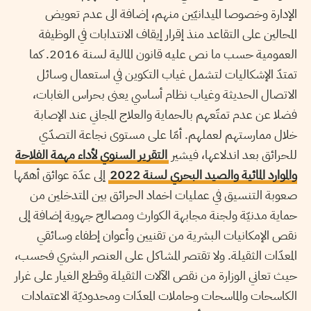
الإدارة وخصوصا الميدانيّين منهم، إضافة الى عدم تعويض
المحالين على التقاعد منذ إقرار إيقاف الانتدابات في الوظيفة
العمومية حسب ما نص عليه قانون المالية لسنة 2016. كما
تمتدّ الإشكاليات لتشمل غياب التكوين في استعمال وسائل
الاتصال الحديثة وغياب نظام أساسي يعنى بحراس الغابات،
فضلا عن عدم تمتّعهم بالحماية والعلاج المجاني عند الإصابة
خلال ممارستهم لعملهم. أمّا على مستوى نجاعة التصدّي
للحرائق بعد اندلاعها، فيشير
التقرير السنوي لأداء مهمة الفلاحة
والموارد المائية والصيد البحري لسنة 2022
إلى عدّة عوائق أهمّها
صعوبة التنسيق في عمليات اخماد الحرائق بين المتدخلين من
حماية مدنيّة ولجنة مجابهة الكوارث ومصالح جهوية إضافة إلى
نقص الإمكانيات البشرية من تقنيين وأعوان إطفاء وسائقي
المعدّات الثقيلة. ولا تقتصر المشاكل على العنصر البشري فحسب،
حيث تعاني الوزارة من نقص الآلات الثقيلة وقطع الغيار على غرار
الكاسحات والماسحات وحاملات المعدّات ومحدوديّة الاعتمادات