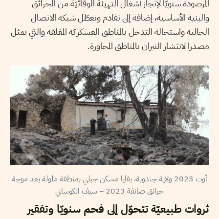
المرصودة سنويّا لإنجاز أشغال التهيئة الوقائيّة من الحرائق
والبنية الأساسية، إضافة إلى تقادم وتعطّل شبكة الاتصال
الحالية واستحالة التدخل بالمناطق العسكريّة المغلقة والتي تمثل
مصدرا لانتشار النيران بالمناطق المجاورة.
أوت 2023 ولاية جندوبة، بقايا مسكن جبلي بمنطقة ملولة بعد موجة
حرائق صائفة 2023 – سيف الكوساني
ثروات طبيعيّة تتحوّل إلى فحم سنويّا وتفقير