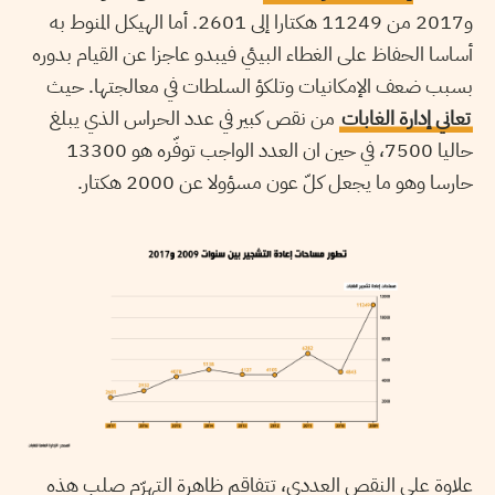
و2017 من 11249 هكتارا إلى 2601. أما الهيكل المنوط به
أساسا الحفاظ على الغطاء البيئي فيبدو عاجزا عن القيام بدوره
بسبب ضعف الإمكانيات وتلكؤ السلطات في معالجتها. حيث
تعاني إدارة الغابات
من نقص كبير في عدد الحراس الذي يبلغ
حاليا 7500، في حين ان العدد الواجب توفّره هو 13300
حارسا وهو ما يجعل كلّ عون مسؤولا عن 2000 هكتار.
علاوة على النقص العددي، تتفاقم ظاهرة التهرّم صلب هذه