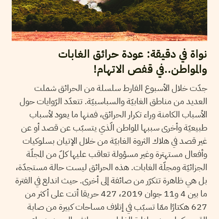
نواة في دقيقة: عودة حرائق الغابات
والمواطن..في قفص الاتهام!
جدّت خلال الأسبوع الفارط سلسلة من الحرائق شملت
العديد من مناطق الغابيّة والسباسبيّة. تتعدّد الرّوايات حول
الأسباب الكامنة وراء تكرار الحرائق، فمنها ما يعود لأسباب
طبيعيّة وأخرى سببها المواطن الّذي يتسبّب عن قصد أو عن
غير قصد في هلاك الثروة الغابيّة من خلال الإتيان بسلوكيات
وأفعال مستهترة وغير مسؤولة تعاقب عليها كلّ من المجلّة
الجزائيّة ومجلّة الغابات. هذه الحرائق ليست حالة مستجدّة،
بل هي ظاهرة تتكرّر من صائفة إلى أخرى. حيث اندلع في الفترة
ما بين 4 و11 جوان 2019، 427 حريقا أتت على أكثر من
627 هكتارًا ممّا تسبّب في إتلاف مساحات كبيرة من صابة