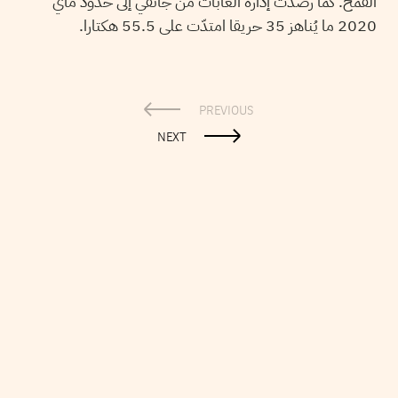
القمح. كما رصدت إدارة الغابات من جانفي إلى حدود ماي
2020 ما يُناهز 35 حريقا امتدّت على 55.5 هكتارا.
PREVIOUS
NEXT