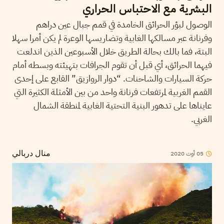
البشرية مع الاحتباس الحراري
الوصول لبؤر الحرائق الخامدة في قمم جبال عين دراهم
وفرنانة عبر مسالكها الغابية وتضاريسها الوعرة لم يكن أمرا سهلا
البتة، فما بالك بحالة الطريق خلال الأسبوعين الذين اندلعت
فيهما الحرائق، أي قبل أن تقوم الجرافات بتهيئته وبسطه أمام
حركة السيارات والشاحنات. “دوار الروازيق” القابع على إحدى
القمم الغربية لمرتفعات فرنانة واحد من بين الأمثلة الكثيرة التي
عايناها على تدهور البنية التحتية الغابية لمنطقة الشمال
الغربي.
2020
أوت
05
منال دربالي