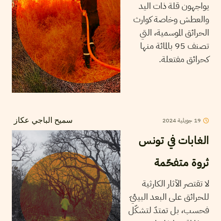
يواجهون قلة ذات اليد
والعطش وخاصة كوارث
الحرائق الموسمية، التي
تصنف 95 بالمائة منها
كحرائق مفتعلة.
2024
جويلية
19
سميح الباجي عكاز
الغابات في تونس
ثروة متفحّمة
لا تقتصر الآثار الكارثية
للحرائق على البعد البيئيّ
فحسب، بل تمتدّ لتشكّل