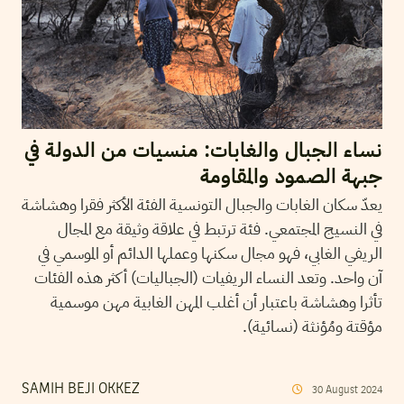
نساء الجبال والغابات: منسيات من الدولة في
جبهة الصمود والمقاومة
يعدّ سكان الغابات والجبال التونسية الفئة الأكثر فقرا وهشاشة
في النسيج المجتمعي. فئة ترتبط في علاقة وثيقة مع المجال
الريفي الغابي، فهو مجال سكنها وعملها الدائم أو الموسمي في
آن واحد. وتعد النساء الريفيات (الجباليات) أكثر هذه الفئات
تأثرا وهشاشة باعتبار أن أغلب المهن الغابية مهن موسمية
مؤقتة ومُؤنثة (نسائية).
SAMIH BEJI OKKEZ
30
August
2024