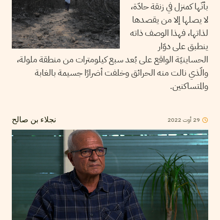
بأنّها كمنزل في زنقة حادّة،
لا يصلها إلا من يقصدها
لذاتها، فهذا الوصف ذاته
ينطبق على دوّار
الحساينيّة الواقع على بُعد سبع كيلومترات من منطقة ملولة،
والّذي نالت منه الحرائق وخلفت أضرارًا جسيمة بالغابة
والمتساكنين.
2022
أوت
29
نجلاء بن صالح