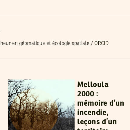
r
heur en géomatique et écologie spatiale /
ORCID
HAMMADI ACHOUR
09
May
2026
Melloula
2000 :
mémoire d’un
incendie,
leçons d’un