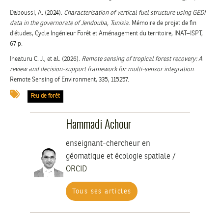
Daboussi, A. (2024).
Characterisation of vertical fuel structure using GEDI
data in the governorate of Jendouba, Tunisia
. Mémoire de projet de fin
d’études, Cycle Ingénieur Forêt et Aménagement du territoire, INAT–ISPT,
67 p.
Iheaturu C. J., et al. (2026).
Remote sensing of tropical forest recovery: A
review and decision-support framework for multi-sensor integration
.
Remote Sensing of Environment, 335, 115257.
Feu de forêt
Hammadi Achour
enseignant-chercheur en
géomatique et écologie spatiale /
ORCID
Tous ses articles