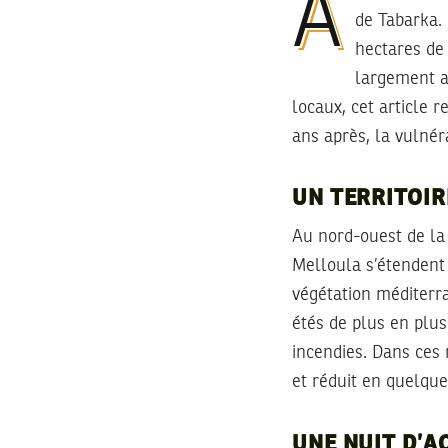
À la fin de l’été 2000, un feu d’une rare intensité ravage la forêt de Melloula, dans la région
de Tabarka. 
hectares de
largement ab
locaux, cet article r
ans après, la vulnér
UN TERRITOIR
Au nord-ouest de la 
Melloula s’étendent 
végétation méditerr
étés de plus en plus
incendies. Dans ces m
et réduit en quelque
UNE NUIT D’A