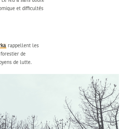
. Le feu a sans doute
mique et difficultés
rka
rappellent les
forestier de
oyens de lutte.