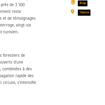
Blogs
 près de 3 300
nement reste
Tabarka
es et de témoignages
nterroge, vingt-six
t tunisien.
s forestiers de
couverts d’une
s, combinées à des
pagation rapide des
circule, s’intensifie