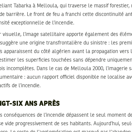
eliant Tabarka à Melloula, qui traverse le massif forestier,
de barrière. Le front de feu a franchi cette discontinuité an
sité exceptionnelle de l’incendie.
 visuelle, l’image satellitaire apporte également des élém
 suggère une origine transfrontalière du sinistre : les premi
 apparaissent du côté algérien avant la propagation vers le
’estimer les superficies touchées sans dépendre uniqueme
ois incomplètes. Dans le cas de Melloula 2000, l’imagerie sat
mentaire : aucun rapport officiel disponible ne localise av
ctifs de l’incendie.
NGT-SIX ANS APRÈS
les conséquences de l’incendie dépassent le seul moment de
se vide progressivement de ses habitants. Aujourd’hui, seu