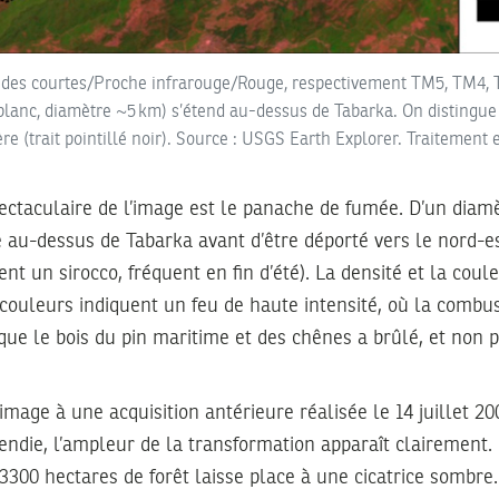
ndes courtes/Proche infrarouge/Rouge, respectivement TM5, TM4, T
‑blanc, diamètre ~5 km) s’étend au-dessus de Tabarka. On distingue 
ère (trait pointillé noir). Source : USGS Earth Explorer. Traitement 
ectaculaire de l’image est le panache de fumée. D’un diam
ve au-dessus de Tabarka avant d’être déporté vers le nord-e
t un sirocco, fréquent en fin d’été). La densité et la coul
couleurs indiquent un feu de haute intensité, où la combu
que le bois du pin maritime et des chênes a brûlé, et non
mage à une acquisition antérieure réalisée le 14 juillet 20
endie, l’ampleur de la transformation apparaît clairement.
3300 hectares de forêt laisse place à une cicatrice sombre.