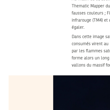
Thematic Mapper du s
fausses couleurs ; F
infrarouge (TM4) et
égaler.
Dans cette image sat
consumés virent au b
par les flammes satu
forme alors un long 
vallons du massif for