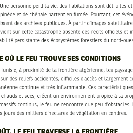
Une personne perd la vie, des habitations sont détruites et
 pinède et de chênaie partent en fumée. Pourtant, cet évé
sent des archives publiques. À partir d’images satellitair
evient sur cette catastrophe absente des récits officiels et i
abilité persistante des écosystèmes forestiers du nord-oues
E OÙ LE FEU TROUVE SES CONDITIONS
Tunisie, à proximité de la frontière algérienne, les paysage
sur des reliefs accidentés, difficiles d’accès et largement 
anéenne continue et très inflammable. Ces caractéristique
 chauds et secs, créent un environnement propice à la pro
assifs continus, le feu ne rencontre que peu d’obstacles. Il 
s jours des milliers d’hectares de végétation en cendres.
OÛT, LE FEU TRAVERSE LA FRONTIÈRE