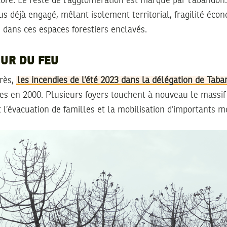
core. Le reste de l’agglomération est marqué par l’abandon
s déjà engagé, mêlant isolement territorial, fragilité écono
e dans ces espaces forestiers enclavés.
OUR DU FEU
près,
les incendies de l’été 2023 dans la délégation de Taba
s en 2000. Plusieurs foyers touchent à nouveau le massif 
 l’évacuation de familles et la mobilisation d’importants m