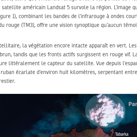
atellite américain Landsat 5 survole la région. L’image qu’
igure 1), combinant les bandes de l’infrarouge à ondes cou
 du rouge (TM3), offre une vision synoptique qu’aucun témo
ellitaire, la végétation encore intacte apparaît en vert. Le
run, tandis que les fronts actifs surgissent en rouge vif. 
re littéralement le capteur du satellite. Vue depuis l’espac
ruban écarlate d’environ huit kilomètres, serpentant entre 
estier.