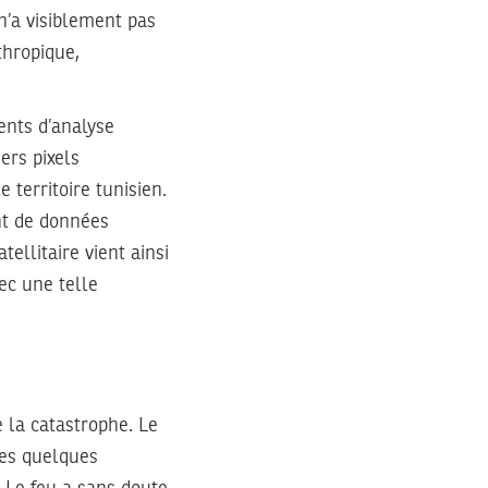
 n’a visiblement pas
thropique,
ents d’analyse
ers pixels
 territoire tunisien.
nt de données
ellitaire vient ainsi
ec une telle
 la catastrophe. Le
les quelques