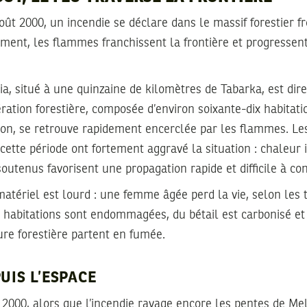
oût 2000, un incendie se déclare dans le massif forestier fr
ement, les flammes franchissent la frontière et progressent 
ia, situé à une quinzaine de kilomètres de Tabarka, est di
ration forestière, composée d’environ soixante-dix habitat
ion, se retrouve rapidement encerclée par les flammes. Le
ette période ont fortement aggravé la situation : chaleur 
outenus favorisent une propagation rapide et difficile à con
matériel est lourd : une femme âgée perd la vie, selon les
rs habitations sont endommagées, du bétail est carbonisé et
re forestière partent en fumée.
UIS L’ESPACE
2000, alors que l’incendie ravage encore les pentes de Mel